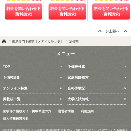
料金を問い合わせる
料金を問い合わせる
料金を問い合わせる
(資料請求)
(資料請求)
(資料請求)
ページ上部へ
京都校
医系専門予備校【メディカルラボ】
メニュー
TOP
予備校検索
予備校診断
家庭教師検索
オンライン特集
合格体験記
掲載校一覧
大学入試情報
医学部予備校ガイド掲載希望の方
運営者情報
利用規約
個人情報保護方針
※医学部予備校検索サイト掲載予備校数調査 自社調べ（2024年7月10日～7月23日）なお掲載予