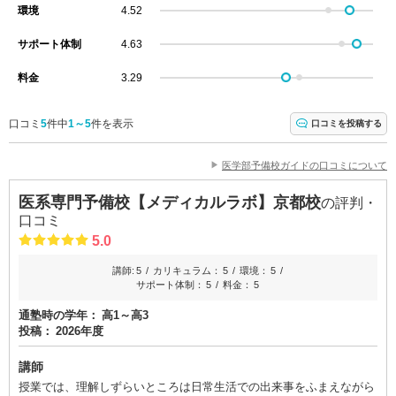
環境
4.52
サポート体制
4.63
料金
3.29
口コミ
5
件中
1～5
件を表示
口コミを投稿する
医学部予備校ガイドの口コミについて
医系専門予備校【メディカルラボ】京都校
の評判・
口コミ
5.0
講師:
5
カリキュラム：
5
環境：
5
サポート体制：
5
料金：
5
通塾時の学年：
高1～高3
投稿：
2026年度
講師
授業では、理解しずらいところは日常生活での出来事をふまえながら