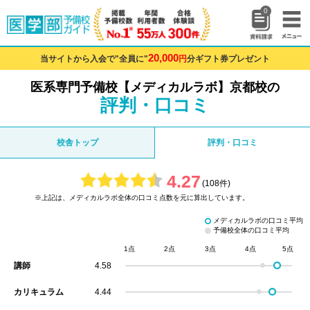
0
20,000
当サイトから入会で"全員に"
円
分ギフト券プレゼント
医系専門予備校【メディカルラボ】京都校の
評判・口コミ
校舎トップ
評判・口コミ
4.27
(108件)
※上記は、メディカルラボ全体の口コミ点数を元に算出しています。
メディカルラボの口コミ平均
予備校全体の口コミ平均
1点
2点
3点
4点
5点
講師
4.58
カリキュラム
4.44