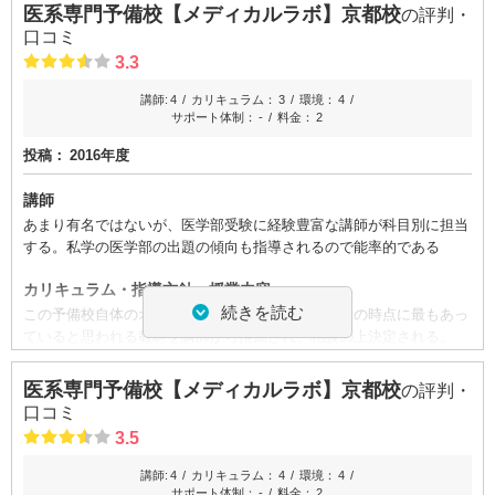
ってくれる、前向きに受験勉強に取り組むことができます。また、他
よって、カリキュラムを組んでくださいました。
医系専門予備校【メディカルラボ】京都校
の評判・
の生徒と交流しクイズなどを行うメンタルケアの講義が行われること
センター試験や国公立の医学部対策は、私立の医学部と比べるとしっ
口コミ
で受験に対する孤独感が小なくなり、気持ちを切り替えて自分の勉強
かりはしていませんでしたが、それでも大手の予備校と比べると良か
3.3
に集中できるようになりました。
ったです。
講師:
4
カリキュラム：
3
環境：
4
料金
校舎内外の環境について（自習室、交通の便、治安、立地など）
サポート体制：
-
料金：
2
それぞれの個人に合った授業を行い、理解できるまで様々な方法を用
自習室は一人一人の席があり、ロッカーなども一人一人に与えられて
投稿：
2016年度
いて何度も丁寧に教えて下さるため、料金の高さよりも授業への満足
いたため、学習環境はとても良かったです。アクセスも駅から近く、
度の方が高く、授業を受けて良かった、もう一度授業を受けたいと何
人通りも多い場所であったため、夜も安心で、とても通いやすい場所
講師
度も感じています。
にありました。
あまり有名ではないが、医学部受験に経験豊富な講師が科目別に担当
良かった点（改善してほしい点）
料金
する。私学の医学部の出題の傾向も指導されるので能率的である
大人数で授業を行うのではなく一対一で講師と双方的な授業を行うこ
普段の講義だけでなく、季節ごとの講習や、再受講費用などもかか
カリキュラム・指導方針・授業内容
とができるからこそ、それぞれの個人の勉強スタイルや個人の志望校
り、また、直前には大学ごとの指導と称して多額の費用がかかりまし
続きを読む
この予備校自体のオリジナルの教材はないため、その時点に最もあっ
に合わせた授業を受けることができ、より勉強に集中して取り組めた
た。
ていると思われる教材を講師から推薦され、相談の上決定される。
ことが良かったと思います。
確かに確実に医学部に合格するには十分な体制なのかもしれません
が、そもそも学力がある生徒にはここまでは必要ないと思いました。
校舎内外の環境について（自習室、交通の便、治安、立地など）
ID:3492
医系専門予備校【メディカルラボ】京都校
の評判・
良かった点（改善してほしい点）
医学部受験という共通の目標のためがんばるという一体感がある。自
不適切な口コミを報告する
口コミ
習質も静かで落ち着いて自習できる。飲食するスペースが狭いのは難
何よりも、学習環境はとても良かったです。
3.5
点である
また、講師の先生方がとても熱心に取り組んでくださる方が多く、チ
ューターの方も医学部に通っている方しかいないため、モチベーショ
講師:
4
カリキュラム：
4
環境：
4
料金
ンを維持したり、悩みを相談する際もとても良かったと思いました。
サポート体制：
-
料金：
2