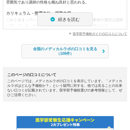
雰囲気であり講師の性格も概ね良好と思われる。
も明るく開放感がある。飲食のスペースが狭いので、混雑すると困る
事もある。
カリキュラム・指導方針・授業内容
続きを読む
これと決まっている教材があるわけではないので、教材の選択は講師
ID:368
に寄っている。オリジナルの教材ではないで、安心感はある。
不適切な口コミを報告する
医学部予備校ガイドの口コミについて
校舎内外の環境について（自習室、交通の便、治安、立地など）
自習室も快適な雰囲気で清潔感があり、同じ医療系の大学を目指す者
全国のメディカルラボの口コミを見る
同士の緊迫感がある。飲食スペースがないのが少し不便である。
（108件）
料金
個別指導なので仕方がないと思うが、集団の予備校と比べてかなり割
高であり、もう少しコストが抑えられれば良いのにと思う。
このページの口コミについて
このページでは、メディカルラボの口コミを表示しています。「メディカ
良かった点（改善してほしい点）
ルラボはどんな予備校か？」という疑問に対する、他では見ることの出来
ない口コミが記載されています。医学部予備校選びの参考情報として、ぜ
元々化学が非常に苦手であったため、受験をあきらめようと思ってい
ひご活用ください。
たが非常に短期間の間で成績がアップし大変良かったと思う。
ID:236
不適切な口コミを報告する