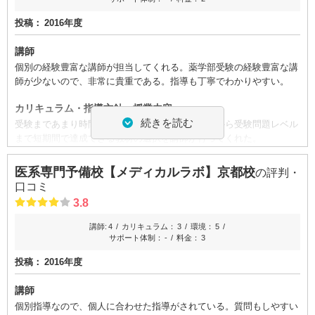
プロ講師の個別授業なので、授業料は非常に高い。浪人するための費
投稿：
2016年度
用を考えればそれなりの料金かもしれない。一コマの料金は決まって
ID:556
いるので、わかりやすい。
不適切な口コミを報告する
講師
個別の経験豊富な講師が担当してくれる。薬学部受験の経験豊富な講
良かった点（改善してほしい点）
師が少ないので、非常に貴重である。指導も丁寧でわかりやすい。
医学部特に私立の入試科目については膨大な資料と経験があり、受験
校の決定や補欠合格の繰上げ状況など詳しく教えてもらえるので助か
カリキュラム・指導方針・授業内容
りました
続きを読む
受験まであまり時間がない状況であったが、基礎から受験問題レベル
まで短期間で達成できる教材の選択を講師が行ってくれた。
ID:384
不適切な口コミを報告する
校舎内外の環境について（自習室、交通の便、治安、立地など）
医系専門予備校【メディカルラボ】京都校
の評判・
校内は明るく、個別指導がされるブースも広々としており開放感があ
口コミ
る。フロントのスペースも広く、気持ちが落ち着く感じがする。
3.8
料金
講師:
4
カリキュラム：
3
環境：
5
個別指導というシステムからして仕方ないことであるが、かなり高額
サポート体制：
-
料金：
3
の料金となる。選択する科目にもよるが、半年で車一台購入できるく
投稿：
2016年度
らいの料金になる可能性もある。
講師
良かった点（改善してほしい点）
個別指導なので、個人に合わせた指導がされている。質問もしやすい
私学の薬学部に経験のある予備校は少ないので、貴重である。自習質