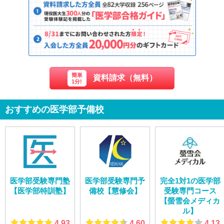
簡単
資料請求（無料）
1分!
おすすめの医学部予備校
医学部受験専門塾
医学部受験専門予
完全1対1の医学部
【医学部特訓塾】
備校【慧修会】
受験専門コース
【螢雪会メディカ
ル】
4.93
4.60
4.13