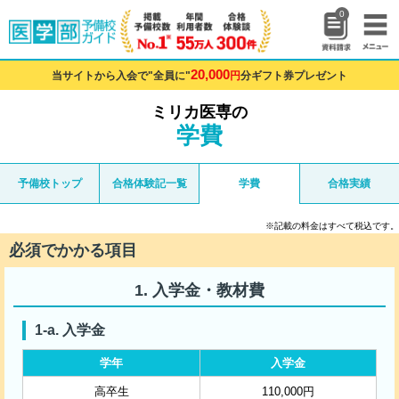
0
20,000
当サイトから入会で"全員に"
円
分ギフト券プレゼント
ミリカ医専の
学費
予備校トップ
合格体験記一覧
学費
合格実績
※記載の料金はすべて税込です。
必須でかかる項目
入学金・教材費
入学金
学年
入学金
高卒生
110,000円