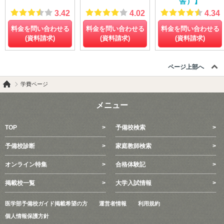
舎）】
3.42
4.02
4.34
料金を問い合わせる
料金を問い合わせる
料金を問い合わせる
(資料請求)
(資料請求)
(資料請求)
ページ上部へ
学費ページ
メニュー
TOP
予備校検索
予備校診断
家庭教師検索
オンライン特集
合格体験記
掲載校一覧
大学入試情報
医学部予備校ガイド掲載希望の方
運営者情報
利用規約
個人情報保護方針