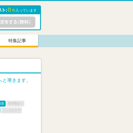
0
件
入っています
特集記事
へと導きます。
制度
専用寮あり
メンタルケア