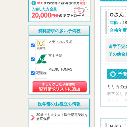
Oさん
年齢：
18
合格年度
資料請求の多い予備校
メディカルラボ
進学予定
その他合
富士学院
MEDIC TOMAS
予備
ミリカの
底学習し
ました。
医学部のお役立ち情報
ることで
く，人生
30歳でも大丈夫！医学部再受験を
徹底分析
生方に喰