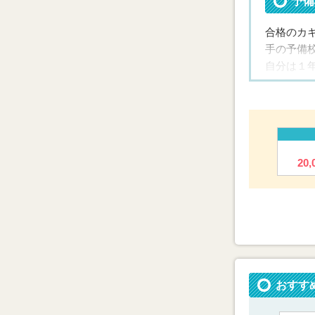
予備
私立大
遠方だ
本当に
合格のカ
手の予備
Yさん
自分は１
た。今
が思うに
い。勉
来るべき
質問し放
も利点で
と思いま
20
最後にな
メッ
最
合格の勝
おすす