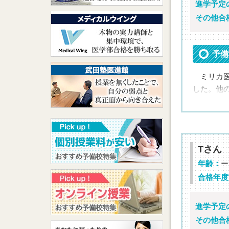
最
進学予定
その他合
合格の勝
担当講
予備
すごく
ミリカ医
した。他
次のこと
① 中野
② 北村
Tさん
③ 手帳
④ ミリ
年齢：
ー
⑤ 質問
合格年度
⑥ 朝早く
た》
進学予定
その他合
私は自己