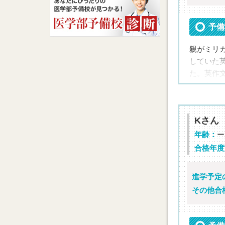
定を細か
ごとにミ
予備
夏休みま
親がミリ
になりま
していた
夏休み以
た。英作
ていくよ
練習をし
結局，私
た。
した。
先生，本
Kさん
年齢：
ー
メッ
合格年度
メッ
最
最
進学予定
合格の勝
その他合
合格の勝
担当講
担当講