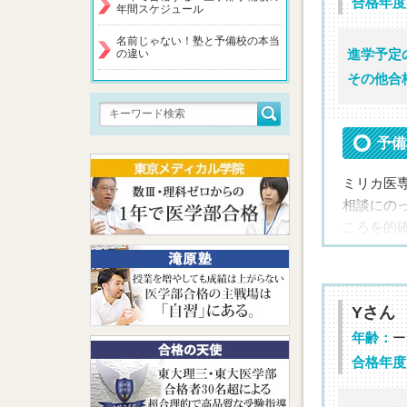
合格年度
年間スケジュール
名前じゃない！塾と予備校の本当
進学予定
の違い
メッ
その他合
最
予備
合格の勝
ミリカ医
相談にの
担当講
ころを的
最初苦
参考書や
でした。
先生、事
Yさん
年齢：
ー
合格年度
メッ