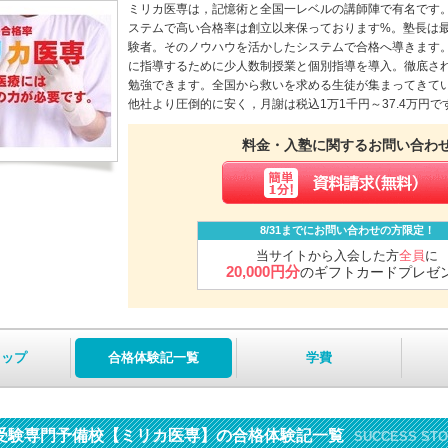
ミリカ医専は，記憶術と全国一レベルの講師陣で有名です
ステムで高い合格率は創立以来保っております%。塾長は
験者。そのノウハウを活かしたシステムで合格へ導きます
に指導するために少人数制授業と個別指導を導入。徹底さ
勉強できます。全国から救いを求める生徒が集まってきて
他社より圧倒的に安く，月謝は税込1万1千円～37.4万円で
料金・入塾に関するお問い合わ
8/31までにお問い合わせの方限定！
当サイトから入会した方
全員
に
20,000円分
のギフトカードプレゼ
トップ
合格体験記一覧
学費
受験専門予備校【ミリカ医専】の合格体験記一覧
SUCCESS ST