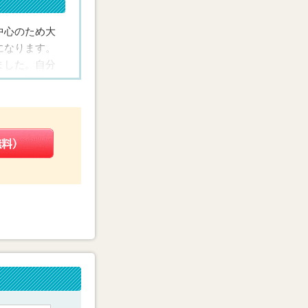
れました。
中心のため大
になります。
ち取りまし
ました。自分
いて下さ
ミリカ医専に
とはないし、
近いというの
理由の一つだ
します。