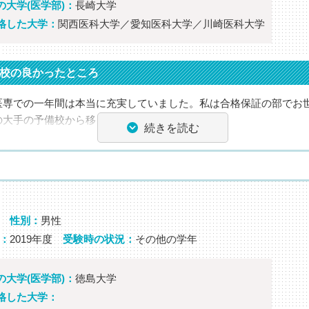
後に、これから受験する方々へのメッセージやアドバイスをお願い
の大学(医学部)：
長崎大学
格した大学：
関西医科大学／愛知医科大学／川崎医科大学
因：量を追ってから質を追う
師・担任からのコメント
校の良かったところ
伸びてくれました。感動です。現役合格おめでとう！
専での一年間は本当に充実していました。私は合格保証の部でお
の大手の予備校から移ってきました。
続きを読む
が勝因だと思います。
先生・丸本先生・余傳先生・白石先生による個別指導
先生・白石先生の集団授業と各先生の集団授業
による一週間ごとの勉強管理《日曜日に復習の徹底》
カの過去問など図書の充実
性別：
男性
がしやすかった点
：
2019年度
受験時の状況：
その他の学年
から晩遅くまで静かに集中できる自習室《朝8:30～夜23:30の間
の大学(医学部)：
徳島大学
格した大学：
管理が苦手だったので，先生のアドバイスも参考にして，一週間ご