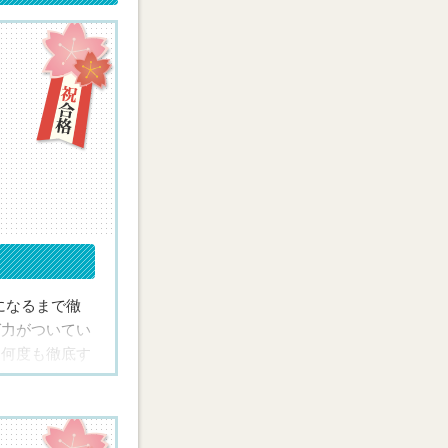
になるまで徹
ば力がついてい
を何度も徹底す
識だけでな
いミリカの先
頑張って，た