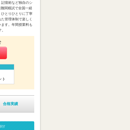
。記憶術など独自のシ
最難関模試で全国一経
。ひとりひとりに丁寧
れた管理体制で楽しく
います。年間授業料も
す。
せ
ント
合格実績
ORY