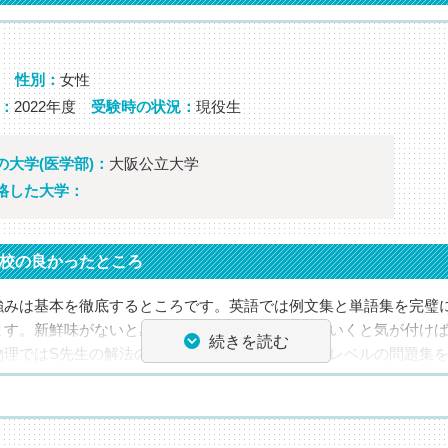
性別：
女性
：
2022年度
受験時の状況：
現役生
の大学(医学部)：
大阪公立大学
格した大学：
校の良かったところ
強みは基本を徹底するところです。英語では例文集と単語集を完璧
ます。新鮮味がないと感じる時も，S先生についていくと気が付け
続きを読む
物理ではS先生の解法のシンプルさに感動し，基礎レベルの問題集
難問も解けるようになりました。ミリカの講師陣は受験で役立つ知
経験なども話してくださるので授業がとても面白いです。個性の強
らいついていけば間違いなく合格に近づきます。とにかくたくさん