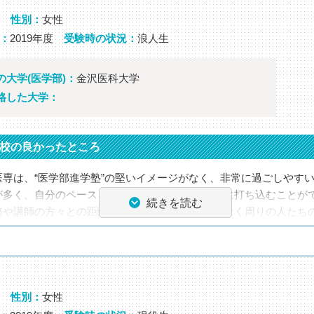
リカに頼って下さい！それが一番です。長い間本当にお世話になり
性別：
女性
：
2019年度
受験時の状況：
浪人生
セージ
の大学(医学部)：
金沢医科大学
後に、これから受験する方々へのメッセージやアドバイスをお願い
格した大学：
頼ってがんばること。
校の良かったところ
師・担任からのコメント
専は、“医学部進学塾”の堅いイメージがなく、非常に過ごしやす
から入塾し、英検2級を取得後も順調に実力を伸ばし、高校受験、大
が多く、自分のペースを作り、ストレスなく勉強に打ち込むことが
！
続きを読む
務や講師の方々との距離が近く、自分のためではなく周りの人たち
チューターとして活躍してくれてます。
とが合格に繋がったと思います。
人気な講師が個別指導・少人数で熱心に指導して下さり、伸び悩
実に上がりました。医学部入試ならではの勉強も学べて、自信に繋
は年齢が違っても仲が良かったです。共通の目標がある仲間として
。
性別：
女性
早く出会っていれば…と思える予備校です。