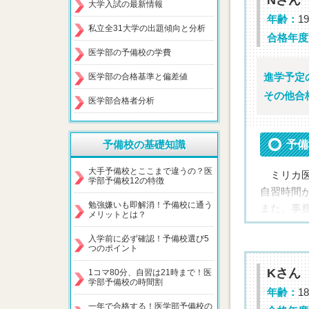
Nさん
くさんミ
大学入試の最新情報
年齢：
19
私立全31大学の出題傾向と分析
合格年度
医学部の予備校の学費
メッ
進学予定
医学部の合格基準と偏差値
最
その他合
医学部合格者分析
ミリカに
予備校の基礎知識
予備
担当講
大手予備校とここまで違うの？医
ミリカ医
小学生
学部予備校12の特徴
自習時間
事突破
勉強嫌いも即解消！予備校に通う
また、事
現在は
メリットとは？
張れたこ
入学前に必ず確認！予備校選び5
他塾でも
つのポイント
成績が確
Kさん
1コマ80分、自習は21時まで！医
生徒同士
学部予備校の時間割
思います
年齢：
18
一年で合格する！医学部予備校の
もう一年