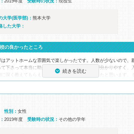
：
2019年度
受験時の状況：
現役生
の大学(医学部)：
熊本大学
セージ
格した大学：
後に、これから受験する方々へのメッセージやアドバイスをお願い
校の良かったところ
因：緊張しないこと！
専はアットホームな雰囲気で楽しかったです。人数が少ないので、
って下さって本当に助かりました。先生方の授業が分かりやすく、
師・担任からのコメント
続きを読む
確に深く教えてもらえるので、効率よく勉強ができたと思います。
労したけど，よくぞここまで伸びてくれました。おめでとう！
問題集は、どれも良いものがかりで、書店で参考書選びに迷うこと
務員さん方の支えがあっての合格です。本当にありがとうございま
性別：
女性
：
2019年度
受験時の状況：
その他の学年
セージ