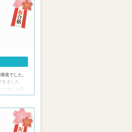
ました。
します。
い環境でした。
学受験も見
できました。
のためにも頑
んでいた私の
がりました。
高め合えたと