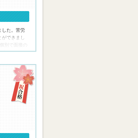
めに，一か月
と数学が得意
ました。苦労
とができまし
過去問で慣れ
に個別で面接の
勉強できまし
とうございま
します。
します。