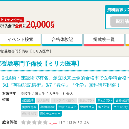
イベント検索
合格体験記
掲載校一覧
学部受験専門予備校【ミリカ医専】
部受験専門予備校【ミリカ医専】
記憶術・速読術で有名。創立以来圧倒的合格率で医学科合格
3/1『英単語記憶術』3/7『数学』『化学』無料講座開催！
対象学年
高校生
浪人生
大学生・社会人
特徴
個別指導
少人数制
オンライン選択可
個別が安い
集団が安い
合格保証
提携寮あり
専用自習室
実績15年以上
中学生受入
編入対策
クラス分け
優待生制度
医生チューター
-.--
総合評価
口コミはありません