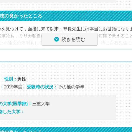
く書き込んでいきました。《ミリカより：ミリカでは自己管理のた
リカ手帳を配っています》
校の良かったところ
でに数学ⅠAⅡBⅢを徹底して伸ばすと決めて頑張りました。する
カを見つけて，面接に来て以来，塾長先生には本当にお世話になり
した。何よりも個別指導での先生方の指導がありがたかったです。
英単語も，ミリカ独自の記憶術つき教材で，本当に短期で覚えるこ
降は苦手な点の克服のために時間を割きました。それと並行して
続きを読む
文･小論文の添削もしていただき，感謝しています。特に白石先生
うにしました。
てもらったり，背景知識を刷り込む特訓をしてもらったり，楽しく
立も国公立もほぼ全勝で終わることができました。本当にありが
当にありがとうございました。
性別：
男性
セージ
：
2019年度
受験時の状況：
その他の学年
セージ
後に、これから受験する方々へのメッセージやアドバイスをお願い
後に、これから受験する方々へのメッセージやアドバイスをお願い
の大学(医学部)：
三重大学
因：自己管理をきっちりとして朝から晩までがんばる
格した大学：
因：地域医療に貢献したいという想いと二次試験の力
師・担任からのコメント
師・担任からのコメント