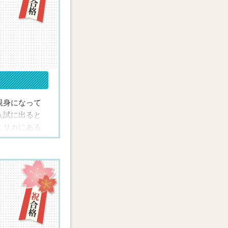
します。
親身になって
入試に出ると
ミリカにある
もありません
した。