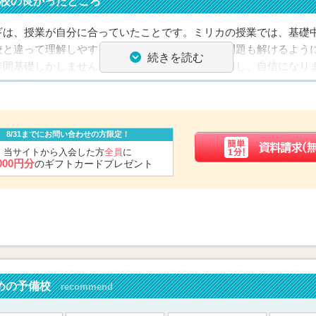
校の良かったところ
学のみを受験する予定が，すごく伸びすぎて国公立大に合格してく
ったのに通ってくれてありがとう。本当におめでとう！
おめでとう！
ギは、授業が自分に合っていたことです。ミリカの授業では、基礎
校と違って理解しやすく、的を得ているため応用問題も解けるよう
続きを読む
は夜の最後の最後まで毎日頑張って勉強をし続けて，この結果を勝
年間基礎しかしませんでしたが、私大入試でも適用し、自信になり
までの勉強法が合わないと感じられるなら，ミリカの門を今すぐ叩
は、基礎さえあれば応用も解けます。なので応用ができない人こそ
強のスピードがまったく変わるはずです。
です。また先生と生徒の距離が近いため、授業でおいていかれるこ
題の上、英作文の添削もたくさんしてもらえました。更に自宅から
した。通学時間を取られず、その間も勉強できたことは合格できた
8/31までにお問い合わせの方限定！
す。
当サイトから入会した方
全員
に
,000円分
のギフトカードプレゼント
りましたが、先生方一年間ありがとうございました。
セージ
後に、これから受験する方々へのメッセージやアドバイスをお願い
因：先生方の面倒見の良さ
めの予備校
recommend