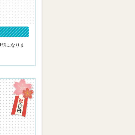
します。
世話になりま
，頑張りまし
とに勉強の予