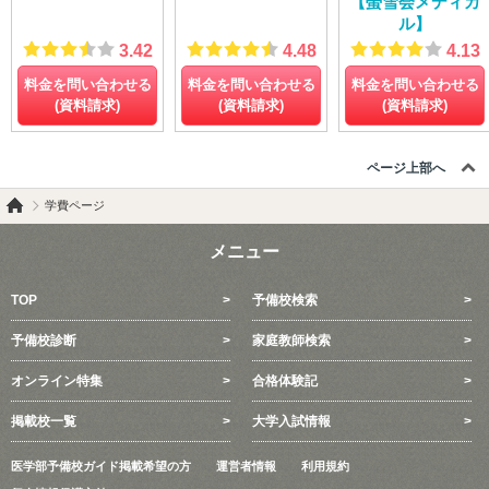
【螢雪会メディカ
ル】
3.42
4.48
4.13
料金を問い合わせる
料金を問い合わせる
料金を問い合わせる
(資料請求)
(資料請求)
(資料請求)
ページ上部へ
学費ページ
メニュー
TOP
予備校検索
予備校診断
家庭教師検索
オンライン特集
合格体験記
掲載校一覧
大学入試情報
医学部予備校ガイド掲載希望の方
運営者情報
利用規約