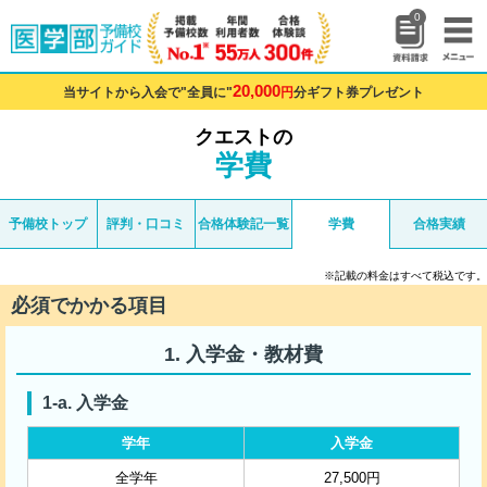
0
20,000
当サイトから入会で"全員に"
円
分ギフト券プレゼント
クエストの
学費
予備校トップ
評判・口コミ
合格体験記一覧
学費
合格実績
※記載の料金はすべて税込です。
必須でかかる項目
入学金・教材費
入学金
学年
入学金
全学年
27,500円