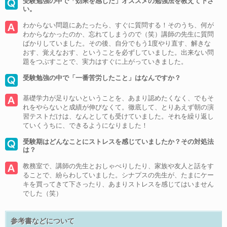
受験勉強の中で「効果を感じた」オススメの勉強法を教えて下さ
い。
わからない問題にあたったら、すぐに質問する！そのうち、何が
わからなかったのか、忘れてしまうので（笑）講師の先生に質問
ばかりしていました。その後、自分でもう1度やり直す、解きな
おす、覚えなおす、ということを必ずしていました。出来ない問
題をつぶすことで、実力はすぐに上がっていきました。
受験勉強の中で「一番苦労したこと」はなんですか？
基礎学力が足りないということを、あまり認めたくなく、でもそ
れをやらないと成績が伸びなくて。徹底して、とりあえず朝の演
習テストだけは、なんとしても受けていました。それを繰り返し
ていくうちに、できるようになりました！
受験期はどんなことにストレスを感じていましたか？その対処法
は？
教務室で、講師の先生とおしゃべりしたり、家族や友人と話をす
ることで、紛らわしていました。シナプスの先生が、たまにケー
キを買ってきて下さったり、あまりストレスを感じてはいません
でした（笑）
参考書などについて