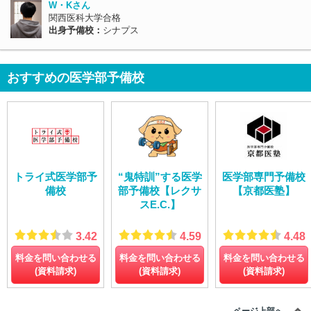
W・Kさん
関西医科大学合格
出身予備校：
シナプス
おすすめの医学部予備校
トライ式医学部予
“鬼特訓”する医学
医学部専門予備校
備校
部予備校【レクサ
【京都医塾】
スE.C.】
3.42
4.59
4.48
料金を問い合わせる
料金を問い合わせる
料金を問い合わせる
(資料請求)
(資料請求)
(資料請求)
ページ上部へ