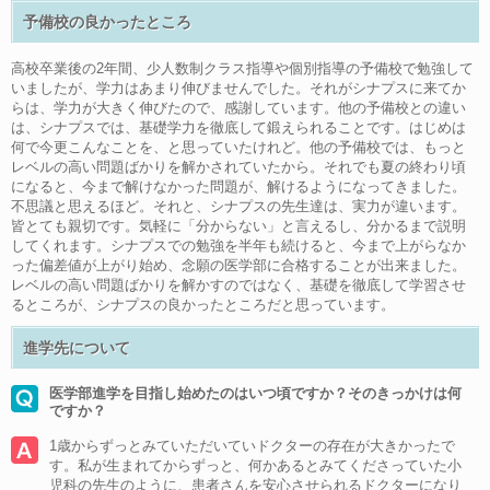
予備校の良かったところ
高校卒業後の2年間、少人数制クラス指導や個別指導の予備校で勉強して
いましたが、学力はあまり伸びませんでした。それがシナプスに来てか
らは、学力が大きく伸びたので、感謝しています。他の予備校との違い
は、シナプスでは、基礎学力を徹底して鍛えられることです。はじめは
何で今更こんなことを、と思っていたけれど。他の予備校では、もっと
レベルの高い問題ばかりを解かされていたから。それでも夏の終わり頃
になると、今まで解けなかった問題が、解けるようになってきました。
不思議と思えるほど。それと、シナプスの先生達は、実力が違います。
皆とても親切です。気軽に「分からない」と言えるし、分かるまで説明
してくれます。シナプスでの勉強を半年も続けると、今まで上がらなか
った偏差値が上がり始め、念願の医学部に合格することが出来ました。
レベルの高い問題ばかりを解かすのではなく、基礎を徹底して学習させ
るところが、シナプスの良かったところだと思っています。
進学先について
医学部進学を目指し始めたのはいつ頃ですか？そのきっかけは何
ですか？
1歳からずっとみていただいていドクターの存在が大きかったで
す。私が生まれてからずっと、何かあるとみてくださっていた小
児科の先生のように、患者さんを安心させられるドクターになり