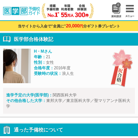
0
20,000
当サイトから入会で"全員に"
円
分ギフト券プレゼント
医学部合格体験記
H・Mさん
年齢：
21
性別：
女性
合格年度：
2016年度
受験時の状況：
浪人生
進学予定の大学(医学部)：
関西医科大学
その他合格した大学：
東邦大学／東京医科大学／聖マリアンナ医科大
学
通った予備校について