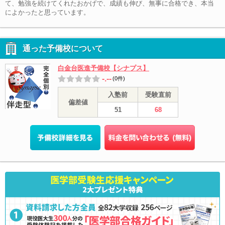
て、勉強を続けてくれたおかげで、成績も伸び、無事に合格でき、本当
によかったと思っています。
通った予備校について
白金台医進予備校【シナプス】
-.--
(0件)
入塾前
受験直前
偏差値
51
68