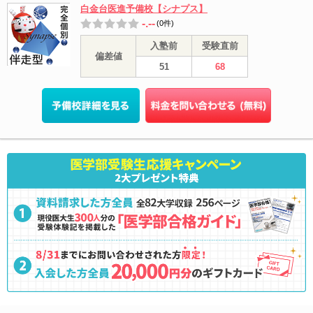
白金台医進予備校【シナプス】
-.--
(0件)
入塾前
受験直前
偏差値
51
68