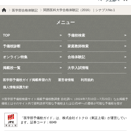
関西医科大学合格体験記（2016）｜シナプスNo.1
医学部合格体験記
メニュー
TOP
予備校検索
予備校診断
家庭教師検索
オンライン特集
合格体験記
掲載校一覧
大学入試情報
医学部予備校ガイド掲載希望の方
運営者情報
利用規約
個人情報保護方針
※医学部予備校検索サイト掲載予備校数調査 自社調べ（2024年7月10日～7月23日）なお掲載予
備校とはそのサイト内で資料請求可能な予備校または公式HPへの遷移が可能な予備校を指す
「医学部予備校ガイド」は、株式会社イトクロ（東証上場）が運営してい
ます。証券コード：6049