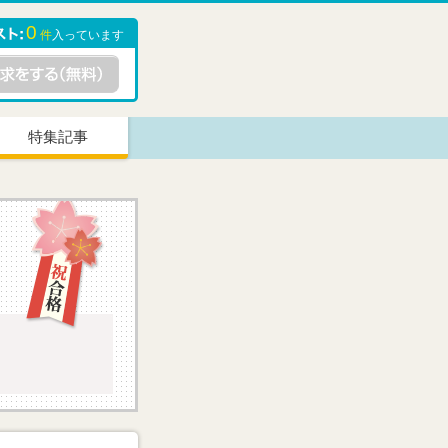
0
件
入っています
特集記事