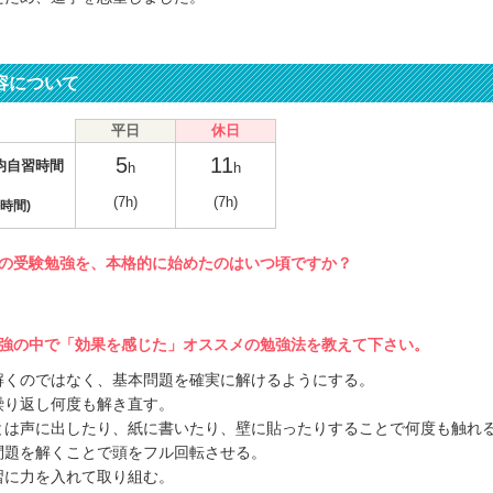
容について
平日
休日
5
11
均自習時間
h
h
(7h)
(7h)
時間)
の受験勉強を、本格的に始めたのはいつ頃ですか？
強の中で「効果を感じた」オススメの勉強法を教えて下さい。
解くのではなく、基本問題を確実に解けるようにする。
繰り返し何度も解き直す。
とは声に出したり、紙に書いたり、壁に貼ったりすることで何度も触れ
問題を解くことで頭をフル回転させる。
習に力を入れて取り組む。