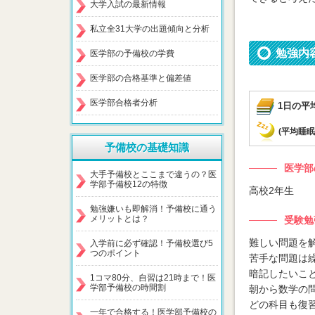
大学入試の最新情報
私立全31大学の出題傾向と分析
勉強内
医学部の予備校の学費
医学部の合格基準と偏差値
医学部合格者分析
1日の平
(平均睡眠
予備校の基礎知識
医学部
大手予備校とここまで違うの？医
学部予備校12の特徴
高校2年生
勉強嫌いも即解消！予備校に通う
メリットとは？
受験勉
難しい問題を
入学前に必ず確認！予備校選び5
つのポイント
苦手な問題は
暗記したいこ
1コマ80分、自習は21時まで！医
学部予備校の時間割
朝から数学の
どの科目も復
一年で合格する！医学部予備校の