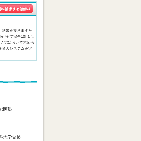
、結果を導き出すた
師が全て完全1対１個
部入試において求めら
最良のシステムを実
都医塾
科大学合格