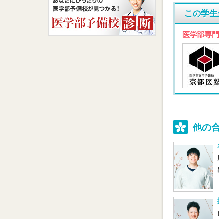
この学生
医学部専門
他の