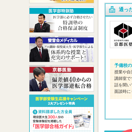
通っ
予備校の
授業や自
講師室で
話を聞い
面談時に