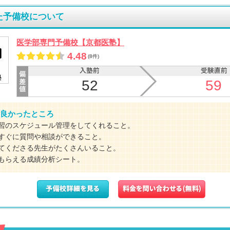
た予備校について
医学部専門予備校【京都医塾】
4.48
(8件)
52
59
良かったところ
習のスケジュール管理をしてくれること。
すぐに質問や相談ができること。
てくださる先生がたくさんいること。
もらえる成績分析シート。