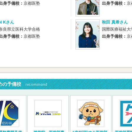
出身予備校：
京都医塾
出身予備校：
京
N Kさん
秋田 真希さん
奈良県立医科大学合格
国際医療福祉大
出身予備校：
京都医塾
出身予備校：
京
めの予備校
recommend