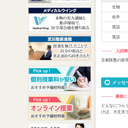
生物
化学
英語
英語
入試情
京都医塾の医
メッセ
最後に
どんなにつら
けば、大丈夫