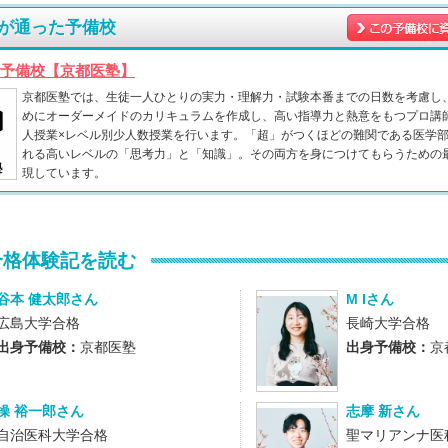
が通った予備校
予備校【京都医塾】
京都医塾では、生徒一人ひとりの実力・理解力・試験本番までの日数を考慮し
めにオーダーメイドのカリキュラムを作成し、高い指導力と熱意をもつプロ講
人授業×レベル別少人数授業を行います。「超」がつくほどの難関である医学
れる高いレベルの「思考力」と「知識」。その両方を身につけてもらうための
現しています。
合格体験記を読む
谷本 健太郎さん
M Iさん
広島大学合格
長崎大学合格
出身予備校：
京都医塾
出身予備校：
京
操 裕一郎さん
志摩 新さん
自治医科大学合格
聖マリアンナ医