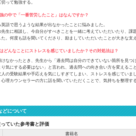
区切って勉強する。
強の中で「一番苦労したこと」はなんですか？
る英語で思うような結果が出なかったことに悩みました。
の先生に相談し、今自分がすべきことを一緒に考えていただいたり、課
した。何度も話を聞いてくださり、励ましていただいたことが大きな支
はどんなことにストレスを感じていましたか？その対処法は？
解けなかったとき、先生から「過去問は自分のできていない箇所を見つ
まり気にする必要はない」と言われ、過去問への向き合い方を変えるこ
友人の受験結果や手応えを気にしすぎてしまい、ストレスを感じていま
、心理カウンセラーの方に話を聞いていただくことで、気持ちを整理す
などについて
使っていた参考書と評価
書籍名