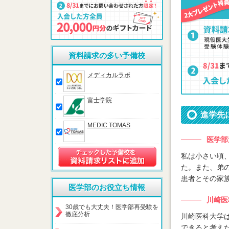
資料請求の多い予備校
メディカルラボ
富士学院
進学先
MEDIC TOMAS
医学部
私は小さい頃
た。また、弟
患者とその家
医学部のお役立ち情報
川崎医
30歳でも大丈夫！医学部再受験を
徹底分析
川崎医科大学
できると考え