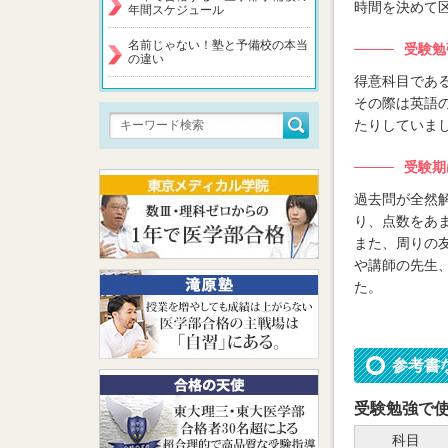
時間を決めて
年間スケジュール
名前じゃない！塾と予備校の本当
受験勉
の違い
得意科目であ
その際は英語
たりしていま
受験期
過去問が全然
り、点数をあ
また、周りの
や講師の先生
た。
参考書
受験勉強で
科目