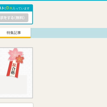
0
件
入っています
特集記事