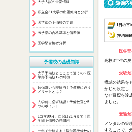
大学入試の最新情報
勉強内
私立全31大学の出題傾向と分析
医学部の予備校の学費
1日の平
医学部の合格基準と偏差値
(平均睡眠
医学部合格者分析
医学部
高校3年生の夏
予備校の基礎知識
受験勉
大手予備校とここまで違うの？医
学部予備校12の特徴
模試の結果を
勉強嫌いも即解消！予備校に通う
かじめ設定し
メリットとは？
なぜ目標を達
ました。
入学前に必ず確認！予備校選び5
つのポイント
受験勉
1コマ80分、自習は21時まで！医
学部予備校の時間割
メンタルの管理
することで、
一年で合格する！医学部予備校の