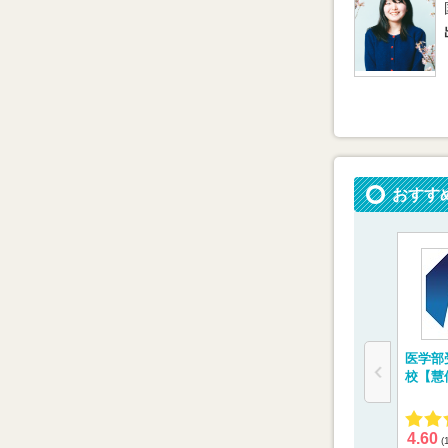
おすす
医学部
校【慧
4.60
(