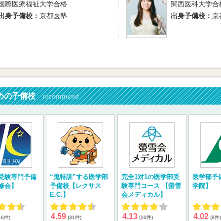
国際医療福祉大学合格
関西医科大学合
出身予備校：
京都医塾
出身予備校：
京
めの予備校
recommend
受験専門予備
“鬼特訓”する医学部
完全1対1の医学部受
医学部予
修会】
予備校【レクサス
験専門コース 【螢雪
学院】
E.C.】
会メディカル】
4.59
4.13
4.02
16件)
(31件)
(10件)
(9件)