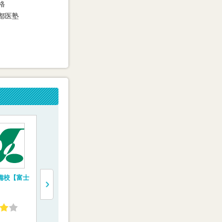
格
都医塾
備校【富士
トライ式医学部予備
医学部専門予備校
医学部受験
校
【YMS（代々木メデ
【医学部特
ィカル進学舎）】
3.42
4.34
4.93
(102件)
(25件)
(3件)