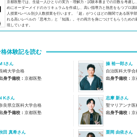
京都医塾では、生徒一人ひとりの実力・理解力・試験本番までの日数を考慮し
めにオーダーメイドのカリキュラムを作成し、高い指導力と熱意をもつプロ講
人授業×レベル別少人数授業を行います。「超」がつくほどの難関である医学
れる高いレベルの「思考力」と「知識」。その両方を身につけてもらうための
現しています。
合格体験記を読む
M Iさん
操 裕一郎さん
長崎大学合格
自治医科大学合
出身予備校：
京都医塾
出身予備校：
京
N Kさん
志摩 新さん
奈良県立医科大学合格
聖マリアンナ医
出身予備校：
京都医塾
出身予備校：
京
秋田 真希さん
栗岡 由依さん