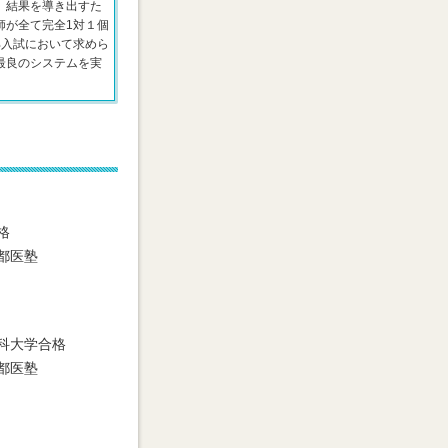
、結果を導き出すた
師が全て完全1対１個
部入試において求めら
最良のシステムを実
格
都医塾
科大学合格
都医塾