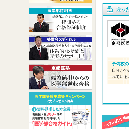
通っ
予備校の
自分がで
れている