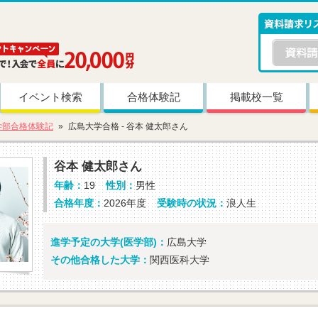
イベント検索
合格体験記
掲載校一覧
学部合格体験記
広島大学合格 - 谷本 健太郎さん
谷本 健太郎さん
年齢：
19
性別：
男性
合格年度：
2026年度
受験時の状況：
浪人生
進学予定の大学(医学部)：
広島大学
その他合格した大学：
関西医科大学