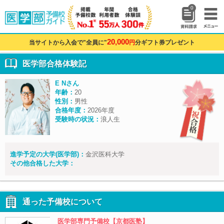
0
20,000
当サイトから入会で"全員に"
円
分ギフト券プレゼント
医学部合格体験記
E Nさん
年齢：
20
性別：
男性
合格年度：
2026年度
受験時の状況：
浪人生
進学予定の大学(医学部)：
金沢医科大学
その他合格した大学：
通った予備校について
医学部専門予備校【京都医塾】