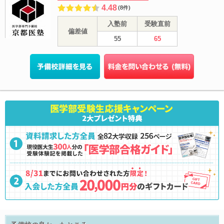
4.48
(8件)
入塾前
受験直前
偏差値
55
65