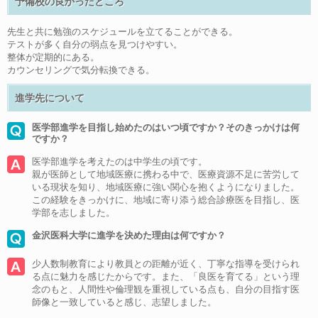
予備校の良かったところ
先生と共に勉強のスケジュールを立てることができる。
テストが多く自分の弱点を見つけやすい。
整体が定期的にある。
カウンセリングで気分転換できる。
進学先について
医学部進学を目指し始めたのはいつ頃ですか？そのきっかけは何
ですか？
医学部進学を考えたのは中学生の頃です。
親が医師として地域医療に携わる中で、医療資源不足に苦労して
いる現状を知り、地域医療に強い関心を抱くようになりました。
この経験をきっかけに、地域に寄り添う総合診療医を目指し、医
学部を志しました。
金沢医科大学に進学を決めた理由は何ですか？
少人数制教育により教員との距離が近く、丁寧な指導を受けられ
る点に魅力を感じたからです。また、「良医を育てる」という理
念のもと、人間性や倫理観を重視している点も、自分の目指す医
師像と一致していると感じ、志望しました。