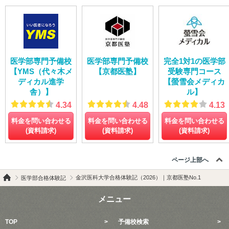
医学部専門予備校
医学部専門予備校
完全1対1の医学部
【YMS（代々木メ
【京都医塾】
受験専門コース
ディカル進学
【螢雪会メディカ
舎）】
ル】
4.34
4.48
4.13
料金を問い合わせる
料金を問い合わせる
料金を問い合わせる
(資料請求)
(資料請求)
(資料請求)
ページ上部へ
金沢医科大学合格体験記（2026）｜京都医塾No.1
医学部合格体験記
メニュー
TOP
予備校検索