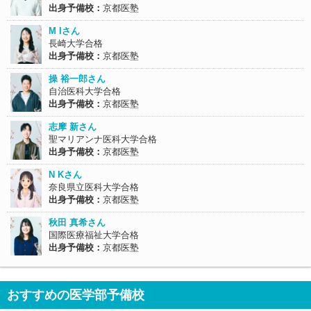
出身予備校：
京都医塾
M Iさん
長崎大学合格
出身予備校：
京都医塾
操 裕一郎さん
自治医科大学合格
出身予備校：
京都医塾
志摩 新さん
聖マリアンナ医科大学合格
出身予備校：
京都医塾
N Kさん
奈良県立医科大学合格
出身予備校：
京都医塾
秋田 真希さん
国際医療福祉大学合格
出身予備校：
京都医塾
おすすめの医学部予備校