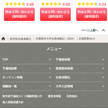
4.48
4.58
4.34
料金を問い合わせる
料金を問い合わせる
料金を問い合わせる
(資料請求)
(資料請求)
(資料請求)
ページ上部へ
兵庫医科大学合格体験記（2024）｜京都医塾No.5
医学部合格体験記
メニュー
TOP
予備校検索
予備校診断
家庭教師検索
オンライン特集
合格体験記
掲載校一覧
大学入試情報
医学部予備校ガイド掲載希望の方
運営者情報
利用規約
個人情報保護方針