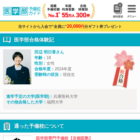
0
20,000
当サイトから入会で"全員に"
円
分ギフト券プレゼント
医学部合格体験記
田辺 明日香さん
年齢：
18
性別：
女性
合格年度：
2024年度
受験時の状況：
現役生
進学予定の大学(医学部)：
兵庫医科大学
その他合格した大学：
福岡大学
通った予備校について
医学部専門予備校【京都医塾】