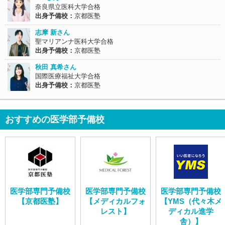
奈良県立医科大学合格
出身予備校：
京都医塾
志摩 新さん
聖マリアンナ医科大学合格
出身予備校：
京都医塾
秋田 真希さん
国際医療福祉大学合格
出身予備校：
京都医塾
おすすめの医学部予備校
医学部専門予備校
医学部専門予備校
医学部専門予備校
【京都医塾】
【メディカルフォ
【YMS（代々木メ
レスト】
ディカル進学
舎）】