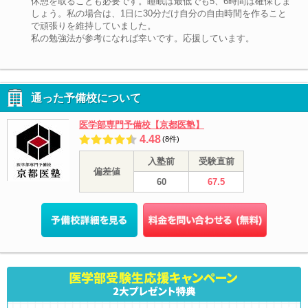
休憩を取ることも必要です。睡眠は最低でも5、6時間は確保しま
しょう。私の場合は、1日に30分だけ自分の自由時間を作ること
で頑張りを維持していました。
私の勉強法が参考になれば幸いです。応援しています。
通った予備校について
医学部専門予備校【京都医塾】
4.48
(8件)
入塾前
受験直前
偏差値
60
67.5