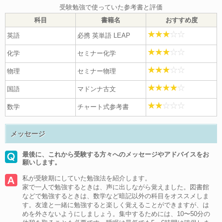
受験勉強で使っていた参考書と評価
科目
書籍名
おすすめ度
英語
必携 英単語 LEAP
化学
セミナー化学
物理
セミナー物理
国語
マドンナ古文
数学
チャート式参考書
メッセージ
最後に、これから受験する方々へのメッセージやアドバイスをお
願いします。
私が受験期にしていた勉強法を紹介します。
家で一人で勉強するときは、声に出しながら覚えました。図書館
などで勉強するときは、数学など暗記以外の科目をオススメしま
す。友達と一緒に勉強すると楽しく覚えることができますが、は
めを外さないようにしましょう。集中するためには、10〜50分の