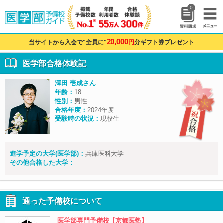
0
20,000
当サイトから入会で"全員に"
円
分ギフト券プレゼント
医学部合格体験記
澤田 壱成さん
年齢：
18
性別：
男性
合格年度：
2024年度
受験時の状況：
現役生
進学予定の大学(医学部)：
兵庫医科大学
その他合格した大学：
通った予備校について
医学部専門予備校【京都医塾】