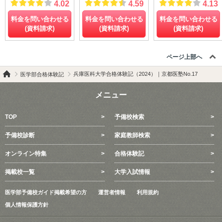
4.02
4.59
4.13
料金を問い合わせる
料金を問い合わせる
料金を問い合わせる
(資料請求)
(資料請求)
(資料請求)
ページ上部へ
兵庫医科大学合格体験記（2024）｜京都医塾No.17
医学部合格体験記
メニュー
TOP
予備校検索
予備校診断
家庭教師検索
オンライン特集
合格体験記
掲載校一覧
大学入試情報
医学部予備校ガイド掲載希望の方
運営者情報
利用規約
個人情報保護方針