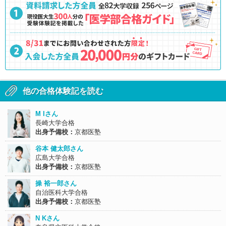
他の合格体験記を読む
M Iさん
長崎大学合格
出身予備校：
京都医塾
谷本 健太郎さん
広島大学合格
出身予備校：
京都医塾
操 裕一郎さん
自治医科大学合格
出身予備校：
京都医塾
N Kさん