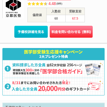
4.48
(8件)
入塾前
受験直前
偏差値
60
67.5