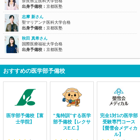
奈良県立医科大学合格
出身予備校：
京都医塾
志摩 新さん
聖マリアンナ医科大学合格
出身予備校：
京都医塾
秋田 真希さん
国際医療福祉大学合格
出身予備校：
京都医塾
おすすめの医学部予備校
医学部予備校【富
“鬼特訓”する医学
完全1対1の医学部
士学院】
部予備校【レクサ
受験専門コース
スE.C.】
【螢雪会メディカ
ル】