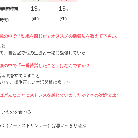
13
13
均自習時間
h
h
(6h)
(9h)
時間)
強の中で「効果を感じた」オススメの勉強法を教えて下さい。
こと
って、自習室で他の生徒と一緒に勉強していた
強の中で「一番苦労したこと」はなんですか？
活習慣を立て直すこと
借りて、規則正しい生活習慣に戻した
はどんなことにストレスを感じていましたか？その対処法は？
しいものを食べる
SD（ノーテストサンデー）は思いっきり遊ぶ