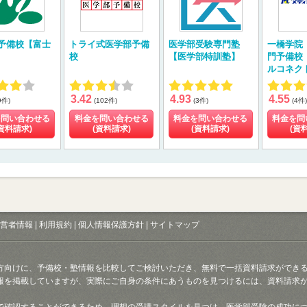
予備校【富士
トライ式医学部予備
医学部受験専門塾
一橋学院
校
【医学部特訓塾】
門予備校
ルコネク
3.42
4.93
4.55
9件)
(102件)
(3件)
(4件)
を問い合わせる
料金を問い合わせる
料金を問い合わせる
料金を問
資料請求)
(資料請求)
(資料請求)
(資
営者情報
|
利用規約
|
個人情報保護方針
|
サイトマップ
方向けに、予備校・塾情報を比較してご検討いただき、無料で一括資料請求ができ
報を掲載していますが、実際にご自身の条件にあうものを見つけるには、資料請求