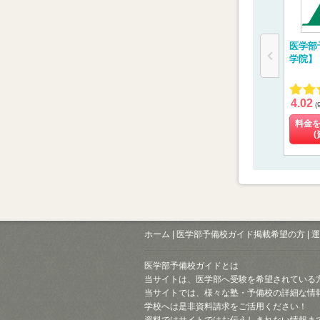
医学部
学院】
4.02
(
料金
(
ホーム
|
医学部予備校ガイド掲載希望の方
|
運
医学部予備校ガイドとは
当サイトは、医学部へ受験を希望されている
当サイトでは、様々な塾・予備校の詳細な情
学校へは是非資料請求をご活用ください！