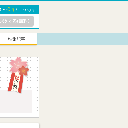
0
件
入っています
特集記事