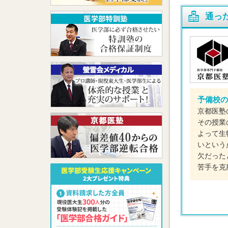
通っ
予備校の
京都医塾
その授業
よって生
いという
欠だった
苦手を克