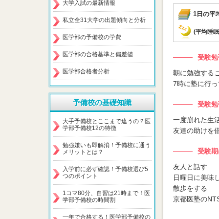
大学入試の最新情報
1日の平
私立全31大学の出題傾向と分析
(平均睡眠
医学部の予備校の学費
医学部の合格基準と偏差値
受験勉
医学部合格者分析
朝に勉強する
7時に塾に行
予備校の基礎知識
受験勉
一度崩れた生
大手予備校とここまで違うの？医
学部予備校12の特徴
友達の助けを
勉強嫌いも即解消！予備校に通う
受験期
メリットとは？
友人と話す
入学前に必ず確認！予備校選び5
つのポイント
日曜日に美味
散歩をする
1コマ80分、自習は21時まで！医
京都医塾のNT
学部予備校の時間割
一年で合格する！医学部予備校の