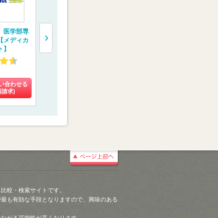
 医学部専
医学部専門予備校
完全1対1の医学部受
医学部受験
【メディカ
【メディカルフォレ
験専門コース 【螢雪
校【慧修会
ト】
スト】
会メディカル】
4.58
4.13
4.60
(8件)
(10件)
(16件)
い合わせる
料金を問い合わせる
料金を問い合わせる
料金を問い
料請求)
(資料請求)
(資料請求)
(資料請
る比較・検索サイトです。
が最も有効な手段となりますので、興味のある