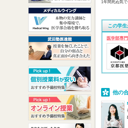
1年間死ぬ気
この学生
医学部専門
他の