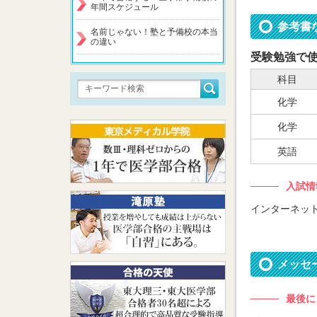
年間スケジュール
参考書
名前じゃない！塾と予備校の本当
の違い
受験勉強で
科目
化学
化学
英語
入試情
インターネッ
メッセ
最後に