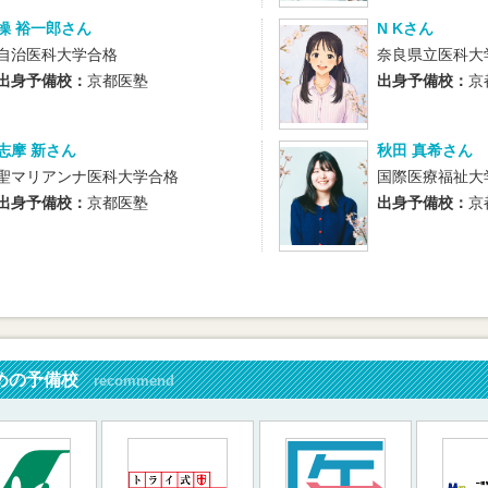
操 裕一郎さん
N Kさん
自治医科大学合格
奈良県立医科大
出身予備校：
京都医塾
出身予備校：
京
志摩 新さん
秋田 真希さん
聖マリアンナ医科大学合格
国際医療福祉大
出身予備校：
京都医塾
出身予備校：
京
めの予備校
recommend