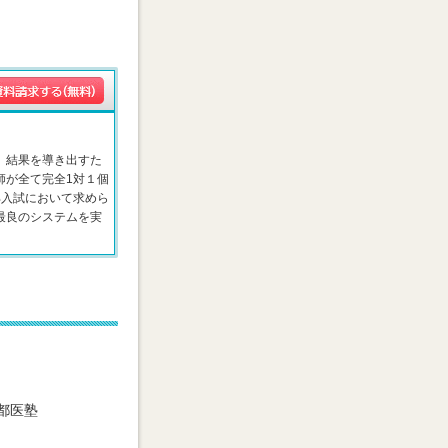
、結果を導き出すた
師が全て完全1対１個
部入試において求めら
最良のシステムを実
都医塾