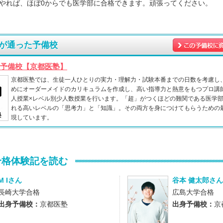
でやれば、ほぼ0からでも医学部に合格できます。頑張ってください。
が通った予備校
予備校【京都医塾】
京都医塾では、生徒一人ひとりの実力・理解力・試験本番までの日数を考慮し
めにオーダーメイドのカリキュラムを作成し、高い指導力と熱意をもつプロ講
人授業×レベル別少人数授業を行います。「超」がつくほどの難関である医学
れる高いレベルの「思考力」と「知識」。その両方を身につけてもらうための
現しています。
合格体験記を読む
M Iさん
谷本 健太郎さん
長崎大学合格
広島大学合格
出身予備校：
京都医塾
出身予備校：
京