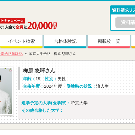
イベント検索
合格体験記
掲載校一覧
学部合格体験記
帝京大学合格 - 梅原 悠暉さん
梅原 悠暉さん
年齢：
19
性別：
男性
合格年度：
2024年度
受験時の状況：
浪人生
進学予定の大学(医学部)：
帝京大学
その他合格した大学：