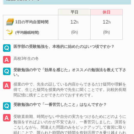
平日
休日
12
12
1日の平均自習時間
h
h
(6h)
(8h)
(平均睡眠時間)
医学部の受験勉強を、本格的に始めたのはいつ頃ですか？
高校3年生の冬
受験勉強の中で「効果を感じた」オススメの勉強法を教えて下さ
い。
授業の中で、先生の話している内容からできるだけ疑問や理解を
得て、生じた疑問を授業内外で先生に聞くことです。比較的長期
間記憶に残すことができたのでおすすめです。
受験勉強の中で「一番苦労したこと」はなんですか？
受験直前期、時間がない中自分の実力をつけるためにどのように
勉強をすればよいのかが不安であり、一番苦労しました。演習を
こなしながら、間違えた問題のみをピックアップして復習に取り
組むことで、限られた時間内で時間を有効活用でき乗り越えられ