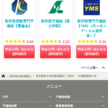
医学部受験専門予
医学部予備校【富
医学部専門予備校
備校【慧修会】
士学院】
【YMS（代々木メ
ディカル進学
舎）】
4.60
4.02
4.34
料金を問い合わせる
料金を問い合わせる
料金を問い合わせる
(資料請求)
(資料請求)
(資料請求)
ページ上部へ
岩手医科大学合格体験記（2024）｜京都医塾No.10
医学部合格体験記
メニュー
TOP
予備校検索
予備校診断
家庭教師検索