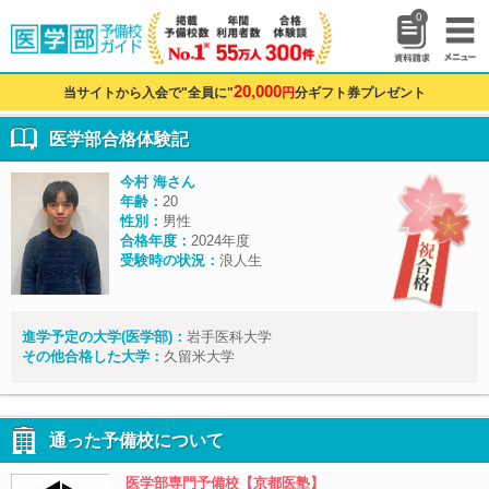
0
20,000
当サイトから入会で"全員に"
円
分ギフト券プレゼント
医学部合格体験記
今村 海さん
年齢：
20
性別：
男性
合格年度：
2024年度
受験時の状況：
浪人生
進学予定の大学(医学部)：
岩手医科大学
その他合格した大学：
久留米大学
通った予備校について
医学部専門予備校【京都医塾】