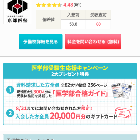
4.48
(8件)
入塾前
受験直前
偏差値
53.8
60