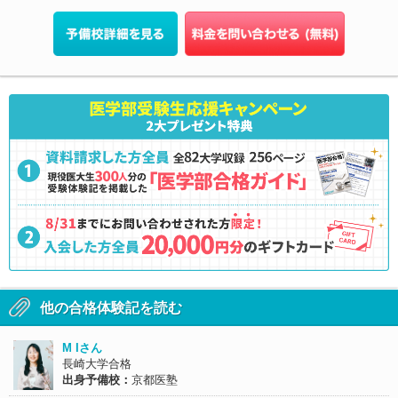
他の合格体験記を読む
M Iさん
長崎大学合格
出身予備校：
京都医塾