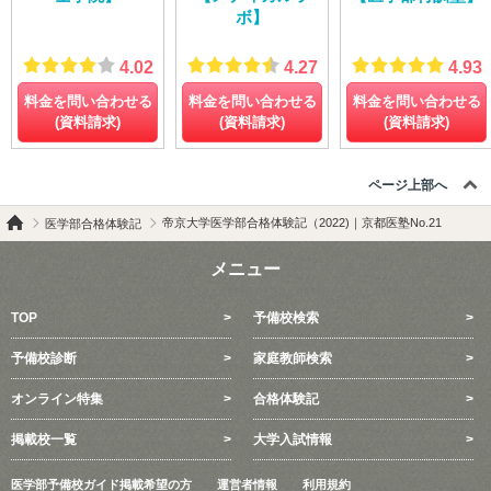
ボ】
4.02
4.27
4.93
料金を問い合わせる
料金を問い合わせる
料金を問い合わせる
(資料請求)
(資料請求)
(資料請求)
ページ上部へ
帝京大学医学部合格体験記（2022)｜京都医塾No.21
医学部合格体験記
メニュー
TOP
予備校検索
予備校診断
家庭教師検索
オンライン特集
合格体験記
掲載校一覧
大学入試情報
医学部予備校ガイド掲載希望の方
運営者情報
利用規約