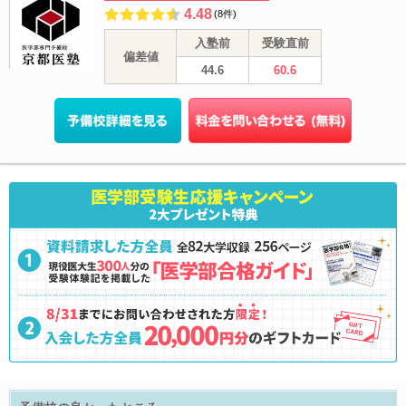
4.48
(8件)
入塾前
受験直前
偏差値
44.6
60.6