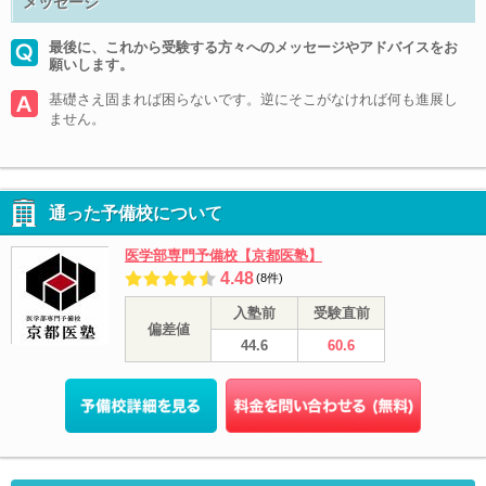
メッセージ
最後に、これから受験する方々へのメッセージやアドバイスをお
願いします。
基礎さえ固まれば困らないです。逆にそこがなければ何も進展し
ません。
通った予備校について
医学部専門予備校【京都医塾】
4.48
(8件)
入塾前
受験直前
偏差値
44.6
60.6