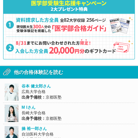
他の合格体験記を読む
谷本 健太郎さん
広島大学合格
出身予備校：
京都医塾
M Iさん
長崎大学合格
出身予備校：
京都医塾
操 裕一郎さん
自治医科大学合格