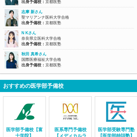
出身予備校：
京都医塾
志摩 新さん
聖マリアンナ医科大学合格
出身予備校：
京都医塾
N Kさん
奈良県立医科大学合格
出身予備校：
京都医塾
秋田 真希さん
国際医療福祉大学合格
出身予備校：
京都医塾
おすすめの医学部予備校
医学部予備校【富
医系専門予備校
医学部受験専門塾
士学院】
【メディカルラ
【医学部特訓塾】