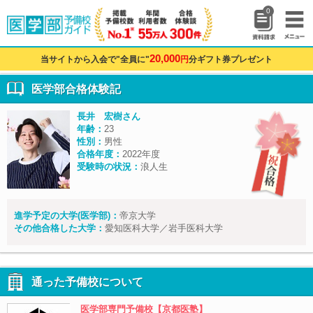
0
20,000
当サイトから入会で"全員に"
円
分ギフト券プレゼント
医学部合格体験記
長井 宏樹さん
年齢：
23
性別：
男性
合格年度：
2022年度
受験時の状況：
浪人生
進学予定の大学(医学部)：
帝京大学
その他合格した大学：
愛知医科大学／岩手医科大学
通った予備校について
医学部専門予備校【京都医塾】