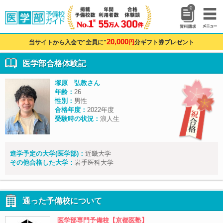
0
20,000
当サイトから入会で"全員に"
円
分ギフト券プレゼント
医学部合格体験記
塚原 弘教さん
年齢：
26
性別：
男性
合格年度：
2022年度
受験時の状況：
浪人生
進学予定の大学(医学部)：
近畿大学
その他合格した大学：
岩手医科大学
通った予備校について
医学部専門予備校【京都医塾】