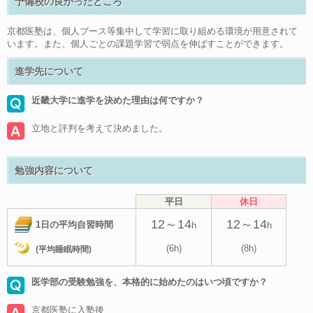
予備校の良かったところ
京都医塾は、個人ブース等集中して学習に取り組める環境が用意されて
います。また、個人ごとの課題学習で弱点を伸ばすことができます。
進学先について
近畿大学に進学を決めた理由は何ですか？
立地と評判を考えて決めました。
勉強内容について
平日
休日
12～14
12～14
1日の平均自習時間
h
h
(6h)
(8h)
(平均睡眠時間)
医学部の受験勉強を、本格的に始めたのはいつ頃ですか？
京都医塾に入塾後