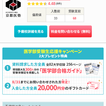
4.48
(8件)
入塾前
受験直前
偏差値
33
68