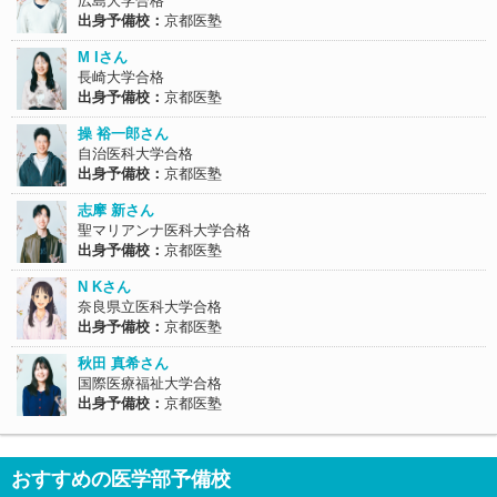
広島大学合格
出身予備校：
京都医塾
M Iさん
長崎大学合格
出身予備校：
京都医塾
操 裕一郎さん
自治医科大学合格
出身予備校：
京都医塾
志摩 新さん
聖マリアンナ医科大学合格
出身予備校：
京都医塾
N Kさん
奈良県立医科大学合格
出身予備校：
京都医塾
秋田 真希さん
国際医療福祉大学合格
出身予備校：
京都医塾
おすすめの医学部予備校