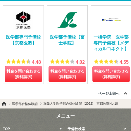
医学部専門予備校
医学部予備校【富
一橋学院 医学部
【京都医塾】
士学院】
専門予備校【メデ
ィカルコネクト】
4.48
4.02
4.55
料金を問い合わせる
料金を問い合わせる
料金を問い合わせる
(資料請求)
(資料請求)
(資料請求)
ページ上部へ
近畿大学医学部合格体験記（2022)｜京都医塾No.10
医学部合格体験記
メニュー
TOP
予備校検索