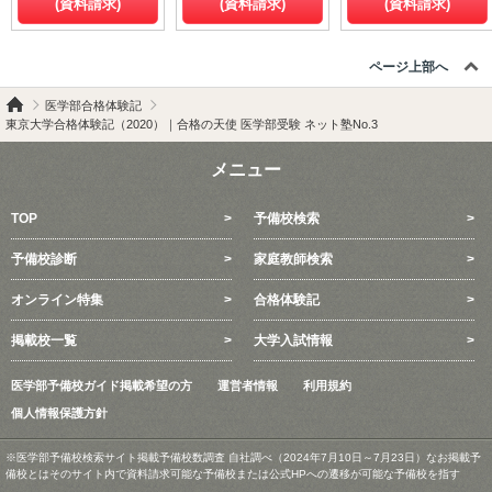
(資料請求)
(資料請求)
(資料請求)
ページ上部へ
医学部合格体験記
東京大学合格体験記（2020）｜合格の天使 医学部受験 ネット塾No.3
メニュー
TOP
予備校検索
予備校診断
家庭教師検索
オンライン特集
合格体験記
掲載校一覧
大学入試情報
医学部予備校ガイド掲載希望の方
運営者情報
利用規約
個人情報保護方針
※医学部予備校検索サイト掲載予備校数調査 自社調べ（2024年7月10日～7月23日）なお掲載予
備校とはそのサイト内で資料請求可能な予備校または公式HPへの遷移が可能な予備校を指す