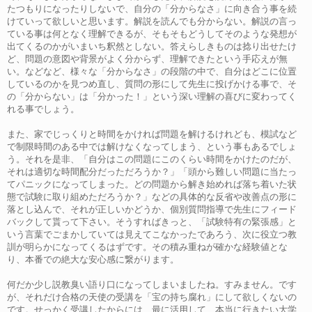
たつもりになったりしないで、自分の「分からなさ」に向き合う事を続
けていって欲しいと思います。解説を読んでも分からない。解説の言っ
ている事は何となく理解できるが、そもそもどうしてそのような発想が
出てくるのかがいまいち釈然としない。答えらしきものは捻り出せたけ
ど、問題の意図や背景がよく分からず、理解できたという手応えが無
い。などなど、様々な「分からなさ」の段階の中で、自分はどこに位置
しているのかを見つめ直し、質問の形にして先生に投げかける事で、そ
の「分からない」は「分かった！」という深い理解の喜びに変わってく
れる事でしょう。
また、家でじっくりと時間をかければ問題を解けるけれども、模試など
で制限時間のある中では解けなくなってしまう、という事もあるでしょ
う。それを是非、「自分はこの問題にこのくらい時間をかけたのだが、
それは適切な時間配分だっただろうか？」「頭から難しい問題に当たっ
てパニックになってしまった。どの問題から解き始めれば落ち着いた状
態で試験に取り組めただろうか？」などの具体的な反省や改善点の形に
落とし込んで、それが正しいかどうか、個別質問指導で先生にフィード
バックして貰って下さい。そうすればきっと、「試験特有の緊張感」と
いう言葉でごまかしていては見えてこなかったであろう、次に役立つ教
訓が明らかになってくるはずです。その積み重ねが確かな経験値とな
り、本番での絶大な安心感に繋がります。
何だか少し説教臭い語り口になってしまいましたね。すみません。です
が、それだけ合格の天使の受講を「宝の持ち腐れ」にして欲しくないの
です。せっかく受講したからには、最に活用して、本当に行きたい大学