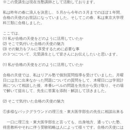
※この受講生は現在当塾講師として活動しております。
私は昨年の春に浪人を決意し、５月から今年の３月までのほぼ１年間、
合格の天使のお世話になっていました。そしてこの春、私は東京大学理
科三類に合格しました。
ここでは、
⑴ 私が合格の天使をどのように活用していたか
⑵ そこで気付いた合格の天使の魅力
⑶ その魅力をフルに享受するために必要な事
の３つについて、元受講生として皆さんにお伝えしたいと思います。
⑴ 私が合格の天使をどのように活用していたか
合格の天使では、私はリアル塾で個別質問指導を受けていました。月曜
日には主に出来なかった問題についての質問をして、木曜日には学習計
画について相談した後、本番レベルの問題を先生から受け取り、その場
で解いて提出して、先生に答案を添削・解説して頂きました。
⑵ そこで気付いた合格の天使の魅力
①多様なバックグラウンドの理三生・東大医学部生の先生に相談出来る
一口に理三生・東大医学部生と言っても、出身地方、通っていた塾、
得意教科やそれに伴う受験戦略は人によって様々です。合格の天使には