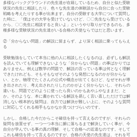
多様なバックグラウンドの先生達が在籍しているため、自分と似た受験
状況の先生に相談したり、色々な先生達の体験談から自分に合った受験
戦略を考えたりする事が出来ます。自分の受験する大学について質問し
た時に、「僕はその大学を受けていないけど、〇〇先生なら受けている
から、〇〇先生に相談すると良いよ」というやり取りができるのも、多
種多様な受験状況の先生達がいる合格の天使ならではだと思います。
②「分からない問題」の解説に留まらず、より深く相談に乗ってもらえ
る
受験勉強をしていて本当に他の人に相談したくなるのは、必ずしも解説
を読んでいても理解できないような「分からない問題」の事ばかりでは
ありません。例えば数学の問題で、解説の言っている事は何となく理解
できたけれども、そもそもなぜそのような発想になるのかが分からな
い、とか。物理でたくさんの公式や概念が出てくるけど、なぜそれが導
き出されたり、考え出されたりしたのかがよく分からないし、それらの
違いも、問題でどのように使ったら良いのかもあやふやなままだ、と
か。そのような、本に書かれている解説を易しく言い直しただけでは解
消しない根本的な疑問は、自力では解決が難しい上に、そのような質問
に対応してくれる相手もなかなか見つけづらいのです。
しかし、合格した今だからこそ確信を持って言えるのですが、それらの
疑問を放置せず、一つ一つ本当に腑に落ちるまで解決していく事が、今
自分が学んでいる事の真の理解、そして合格への近道なのです。そして
これも確信を持って言えるのですが、合格の天使の先生達は、それを可