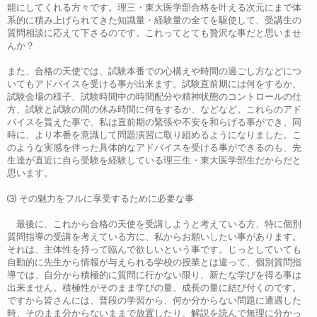
能にしてくれる方々です。理三・東大医学部合格を叶える次元にまで体
系的に積み上げられてきた知識量・経験量の全てを駆使して、受講生の
質問相談に応えて下さるのです。これってとても贅沢な事だと思いませ
んか？
また、合格の天使では、試験本番での心構えや時間の過ごし方などにつ
いてもアドバイスを受ける事が出来ます。試験直前期には何をするか、
試験会場の様子、試験時間中の時間配分や精神状態のコントロールの仕
方、試験と試験の間の休み時間に何をするか、などなど。これらのアド
バイスを貰えた事で、私は直前期の緊張や不安を和らげる事ができ、同
時に、より本番を意識して問題演習に取り組めるようになりました。こ
のような実感を伴った具体的なアドバイスを受ける事ができるのも、先
生達が直近に自ら受験を経験している理三生・東大医学部生だからだと
思います。
⑶ その魅力をフルに享受するために必要な事
最後に、これから合格の天使を受講しようと考えている方、特に個別
質問指導の受講を考えている方に、私からお願いしたい事があります。
それは、主体性を持って臨んで欲しいという事です。じっとしていても
自動的に先生から情報が与えられる学校の授業とは違って、個別質問指
導では、自分から積極的に質問に行かない限り、新たな学びを得る事は
出来ません。積極性がそのまま学びの量、成長の量に結び付くのです。
ですから皆さんには、普段の学習から、何か分からない問題に遭遇した
時、そのまま分からないままで放置したり、解説を読んで無理に分かっ