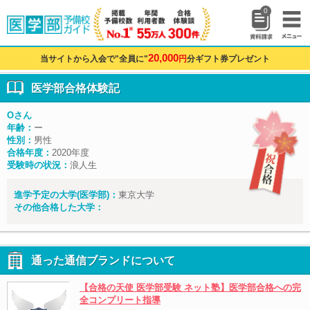
0
20,000
当サイトから入会で"全員に"
円
分ギフト券プレゼント
医学部合格体験記
Oさん
年齢：
ー
性別：
男性
合格年度：
2020年度
受験時の状況：
浪人生
進学予定の大学(医学部)：
東京大学
その他合格した大学：
通った通信ブランドについて
【合格の天使 医学部受験 ネット塾】医学部合格への完
全コンプリート指導