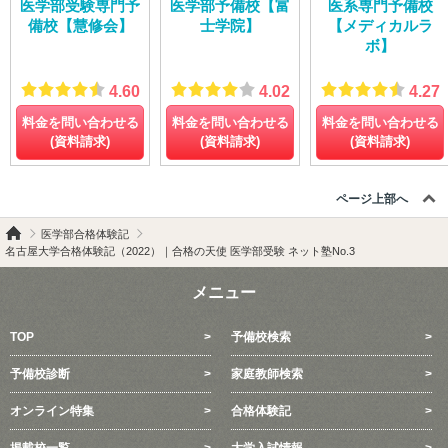
医学部受験専門予
医学部予備校【富
医系専門予備校
備校【慧修会】
士学院】
【メディカルラ
ボ】
4.60
4.02
4.27
料金を問い合わせる
料金を問い合わせる
料金を問い合わせる
(資料請求)
(資料請求)
(資料請求)
ページ上部へ
医学部合格体験記
名古屋大学合格体験記（2022）｜合格の天使 医学部受験 ネット塾No.3
メニュー
TOP
予備校検索
予備校診断
家庭教師検索
オンライン特集
合格体験記