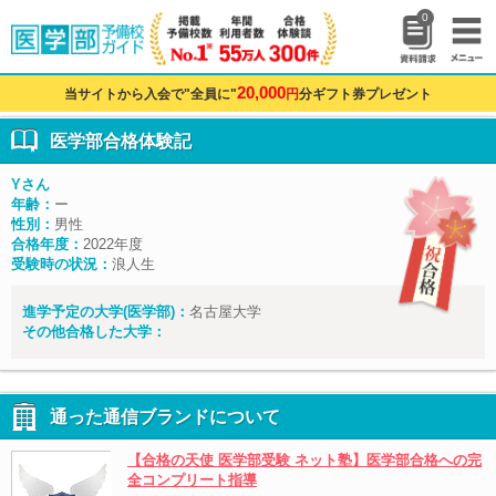
0
20,000
当サイトから入会で"全員に"
円
分ギフト券プレゼント
医学部合格体験記
Yさん
年齢：
ー
性別：
男性
合格年度：
2022年度
受験時の状況：
浪人生
進学予定の大学(医学部)：
名古屋大学
その他合格した大学：
通った通信ブランドについて
【合格の天使 医学部受験 ネット塾】医学部合格への完
全コンプリート指導