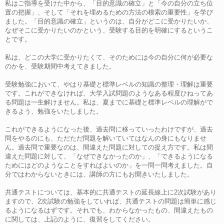
私はご指導を受けた中から、「目的意識の確立」と「今の自分の立ち位
置の把握」、そして「それを埋めるための方法の模索の重要性」を学び
ました。「目的意識の確立」というのは、自分がどこに受かりたいか、
なぜそこに受かりたいのかという、受験する目的を明確にするというこ
とです。
私は、どこの大学に受かりたくて、そのためには今の自分に何が必要な
のかを、受験期間中考えてきました。
受験勉強において、やはり基礎と標準レベルの知識の整理・理解は重要
です。これができなければ、大学入試問題のようなある程度ひねってあ
る問題は一生解けません。私は、夏までに基礎と標準レベルの理解がで
きるよう、勉強をいたしました。
これができるようになった後、過去問に移っていったわけですが、過去
問をやるのにも、ただただ問題を解いていてはなんの身にもなりませ
ん。過去問で重要なのは、間違えた問題に対しての捉え方です。私は間
違えた問題に対して、「なぜできなかったのか」、「できるようになる
ためにはどのようなことをすればよいのか」を一問一問考えました。自
分ではわからないときには、講師の方にもお聞きいたしました。
共通テストについては、基本的に共通テストの延長線上に2次試験があり
ますので、2次試験の勉強をしていれば、共通テストの問題は簡単に感じ
るようになるはずです。それでも、わからなかったもの、間違えたもの
に関しては、上記のように、復習をしてください。