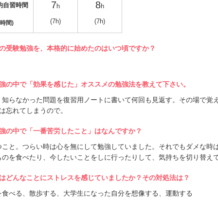
7
8
均自習時間
h
h
(7h)
(7h)
時間)
の受験勉強を、本格的に始めたのはいつ頃ですか？
強の中で「効果を感じた」オススメの勉強法を教えて下さい。
、知らなかった問題を復習用ノートに書いて何回も見返す。その場で覚
には忘れてしまうので。
強の中で「一番苦労したこと」はなんですか？
つこと。つらい時は心を無にして勉強していました。それでもダメな時
ものを食べたり、今したいことをしに行ったりして、気持ちを切り替え
はどんなことにストレスを感じていましたか？その対処法は？
を食べる、散歩する、大学生になった自分を想像する、運動する