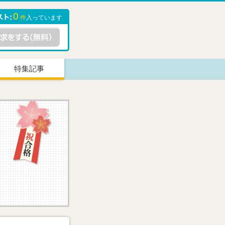
0
件
入っています
特集記事