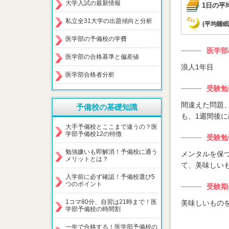
大学入試の最新情報
1日の平
私立全31大学の出題傾向と分析
(平均睡眠
医学部の予備校の学費
医学部
医学部の合格基準と偏差値
浪人1年目
医学部合格者分析
受験勉
間違えた問題
予備校の基礎知識
も、1週間後
大手予備校とここまで違うの？医
学部予備校12の特徴
受験勉
勉強嫌いも即解消！予備校に通う
メンタルを保
メリットとは？
て、美味しい
入学前に必ず確認！予備校選び5
つのポイント
受験期
1コマ80分、自習は21時まで！医
美味しいもの
学部予備校の時間割
一年で合格する！医学部予備校の