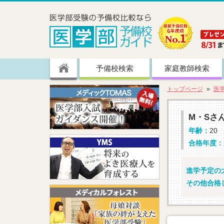
予備校検索
家庭教師検索
トップページ
医
M・Sさ
年齢：
20
合格年度：
進学予定の大
その他合格