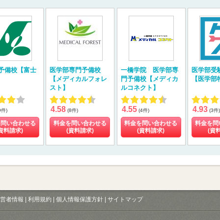
予備校【富士
医学部専門予備校
一橋学院 医学部専
医学部受
【メディカルフォレ
門予備校【メディカ
【医学部
スト】
ルコネクト】
4.58
4.55
4.93
9件)
(8件)
(4件)
(3件)
を問い合わせる
料金を問い合わせる
料金を問い合わせる
料金を問
資料請求)
(資料請求)
(資料請求)
(資
営者情報
|
利用規約
|
個人情報保護方針
|
サイトマップ