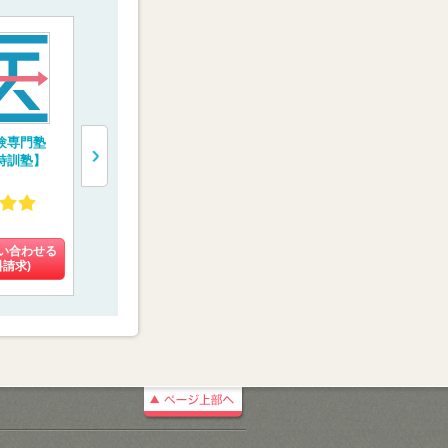
験専門塾
医学部専門予備校
トライ式医学部予備
完全1対1の
特訓塾】
【京都医塾】
校
験専門コース
会メディカ
4.48
3.42
4.13
(8件)
(102件)
(10件)
い合わせる
料金を問い合わせる
料金を問い合わせる
料金を問い
料請求)
(資料請求)
(資料請求)
(資料請