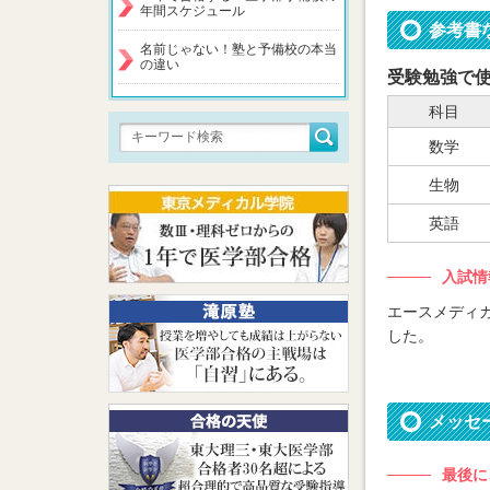
年間スケジュール
参考書
名前じゃない！塾と予備校の本当
の違い
受験勉強で
科目
数学
生物
英語
入試情
エースメディ
した。
メッセ
最後に