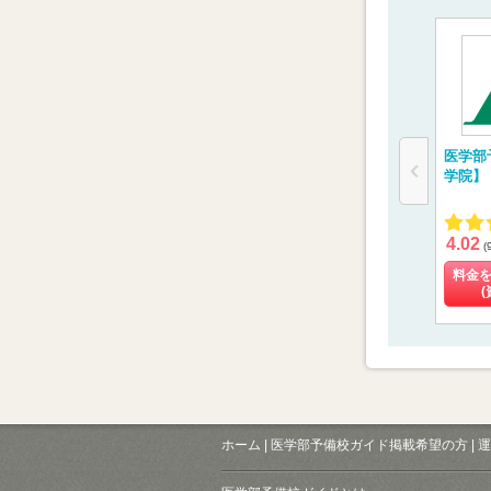
医学部
学院】
4.02
(
料金
(
ホーム
|
医学部予備校ガイド掲載希望の方
|
運