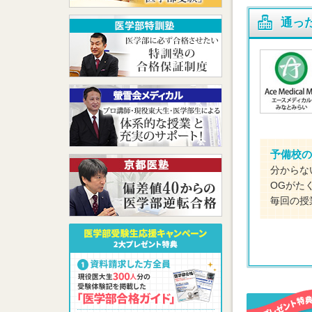
通っ
予備校の
分からな
OGがた
毎回の授