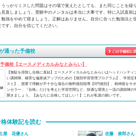
、うっかりミスした問題はその場で覚えたとしても、また同じことを繰
も見直しましょう。受験中のメンタルは本当に大事です。特に入試直前
、勉強をやめて寝ましょう。正解はありません。自分に合った勉強法と
夫です。自分を信じてください。
が通った予備校
予備校【エースメディカルみなとみらい】
【無駄を排除し合格に直結】エースメディカルみなとみらいはヘッドハンティ
い講師陣、確実な偏差値アップのための【個別学習管理プログラム】、学習定
スト】、授業で理解が不十分な場合の無料個別指導【0円個別】、精神面をサ
ンセラー、『合格』だけを考えた学習空間など、快適な環境と一流の講師陣の
開きましょう。【あなたに合格してほしい！】これが私達の願いです。
合格体験記を読む
土屋 花優さん
佐藤 俊郎さん