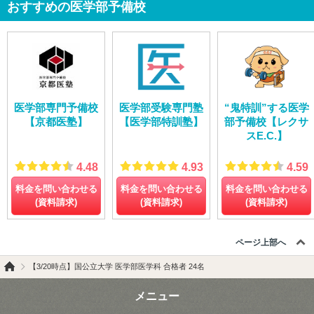
おすすめの医学部予備校
医学部専門予備校
医学部受験専門塾
“鬼特訓”する医学
【京都医塾】
【医学部特訓塾】
部予備校【レクサ
スE.C.】
4.48
4.93
4.59
料金を問い合わせる
料金を問い合わせる
料金を問い合わせる
(資料請求)
(資料請求)
(資料請求)
ページ上部へ
【3/20時点】国公立大学 医学部医学科 合格者 24名
メニュー