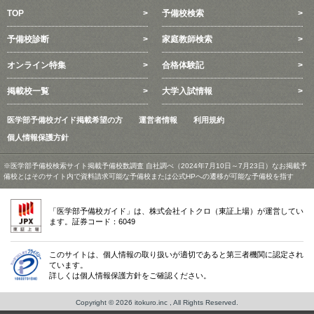
TOP
予備校検索
予備校診断
家庭教師検索
オンライン特集
合格体験記
掲載校一覧
大学入試情報
医学部予備校ガイド掲載希望の方
運営者情報
利用規約
個人情報保護方針
※医学部予備校検索サイト掲載予備校数調査 自社調べ（2024年7月10日～7月23日）なお掲載予
備校とはそのサイト内で資料請求可能な予備校または公式HPへの遷移が可能な予備校を指す
「医学部予備校ガイド」は、株式会社イトクロ（東証上場）が運営してい
ます。証券コード：6049
このサイトは、個人情報の取り扱いが適切であると第三者機関に認定され
ています。
詳しくは個人情報保護方針をご確認ください。
Copyright © 2026 itokuro.inc , All Rights Reserved.