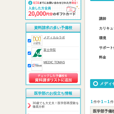
講師
資料請求の多い予備校
カリキュ
メディカルラボ
環境
サポート
富士学院
料金
MEDIC TOMAS
メディ
医学部のお役立ち情報
1
1～1
件中
件
30歳でも大丈夫！医学部再受験を
徹底分析
医学部予備