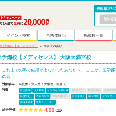
イベント検索
合格体験記
掲載校一覧
学部予備校【メディセンス】
大阪天満宮校
部予備校【メディセンス】
大阪天満宮校
これまでの塾で結果が出なかったあなたへ。 ここが、医学部
の砦」
対象学年
高校生
浪人生
大学生・社会人
特徴
個別指導
少人数制
オンライン選択可
個別が安い
集団が安い
合格保証
提携寮あり
専用自習室
実績15年以上
中学生受入
編入対策
クラス分け
優待生制度
医生チューター
4.90
総合評価
(
2件
)