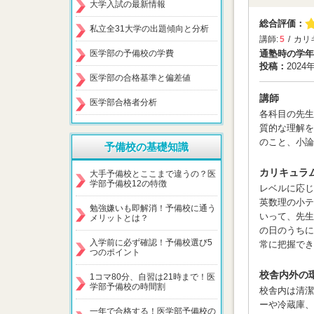
大学入試の最新情報
総合評価：
私立全31大学の出題傾向と分析
講師:
5
カリ
医学部の予備校の学費
通塾時の学年
投稿：
2024
医学部の合格基準と偏差値
講師
医学部合格者分析
各科目の先生
質的な理解を
のこと、小論
予備校の基礎知識
カリキュラ
大手予備校とここまで違うの？医
学部予備校12の特徴
レベルに応じ
英数理の小テ
勉強嫌いも即解消！予備校に通う
いって、先生
メリットとは？
の日のうちに
入学前に必ず確認！予備校選び5
常に把握でき
つのポイント
校舎内外の
1コマ80分、自習は21時まで！医
学部予備校の時間割
校舎内は清潔
ーや冷蔵庫、
一年で合格する！医学部予備校の