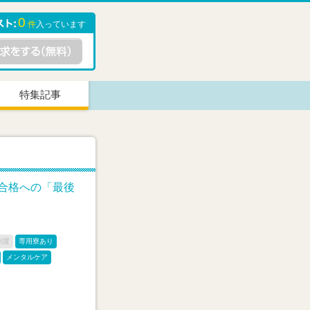
0
件
入っています
特集記事
合格への「最後
制度
専用寮あり
メンタルケア