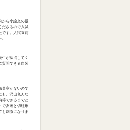
前から小論文の授
くださるので入試
たです。入試直前
た。
先生が採点してく
に質問できる自習
職員室がないので
にも、沢山色んな
納得できるまでと
トで友達と切磋琢
ても刺激になりま