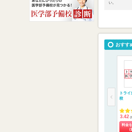
い。
おすす
トライ
校
3.42
(
料金
(