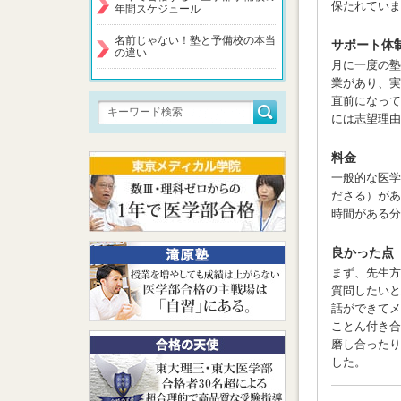
保たれていま
年間スケジュール
名前じゃない！塾と予備校の本当
サポート体
の違い
月に一度の塾
業があり、実
直前になって
には志望理由
料金
一般的な医学
ださる）があ
時間がある分
良かった点
まず、先生方
質問したいと
話ができてメ
ことん付き合
磨し合ったり
した。