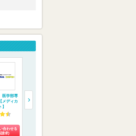
 医学部専
医系専門予備校【メ
完全1対1の医学部受
医学部専門
【メディカ
ディカルラボ】
験専門コース 【螢雪
【YMS（代
ト】
会メディカル】
ィカル進学
4.27
4.13
4.34
(108件)
(10件)
(25件)
い合わせる
料金を問い合わせる
料金を問い合わせる
料金を問い
料請求)
(資料請求)
(資料請求)
(資料請