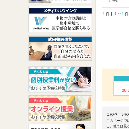
ID:3224
1
1～1
件中
件
20
このページの
このページで
る、他では見