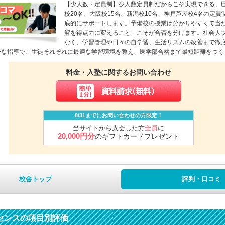
【少人数・定員制】少人数定員制だからこそ実現できる、
校20名、大阪校15名、新潟校10名、神戸芦屋校4名の定
底的にサポートします。予備校の授業は分かりやすくて当
解を得点力に変えること」こそが合否を分けます。社会人
なく、学習管理や日々の自学習、生活リズムの改善まで徹
かな指導で、生徒それぞれに最適な学習環境を整え、医学部合格まで最短距離をつく
料金・入塾に関するお問い合わせ
8/31までにお問い合わせの方限定！
当サイトから入会した方
全員
に
20,000円分
のギフトカードプレゼント
校舎トップ
評判・口コミ
センスの項目別評価