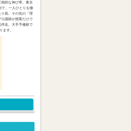
圧倒的な伸び率。東京
員制で、一人ひとりを徹
たり前。その先の「理
プロ講師が授業だけで
底伴走。大手予備校で
ります。