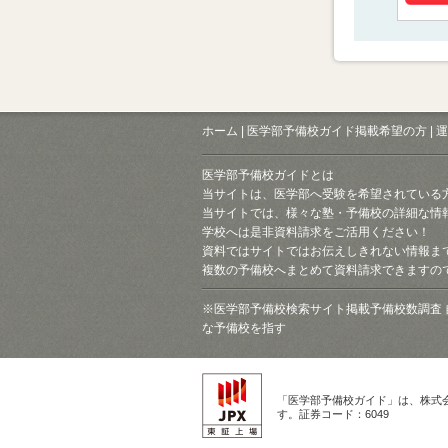
ホーム
|
医学部予備校ガイド掲載希望の方
|
運
医学部予備校ガイドとは
当サイトは、医学部へ受験を希望されている
当サイトでは、様々な塾・予備校の詳細な情
学校へは是非資料請求をご活用ください！
資料ではサイトではお伝えしきれない情報ま
複数の予備校へまとめて資料請求できますの
※医学部予備校検索サイト掲載予備校数調査 
な予備校を指す
「医学部予備校ガイド」は、株式
す。証券コード：6049