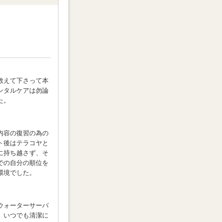
教えて下さって本
ンタルケアは勿論
た。
内容の復習の為の
ト後はテラコヤと
に持ち越さず、そ
での自分の順位を
環境でした。
ウォーターサーバ
、いつでも清潔に