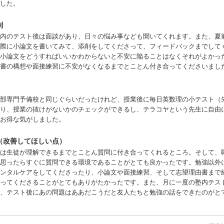
した。
制
内のテスト後は面談があり、日々の悩み事なども聞いてくれます。また、夏
際に小論文を書いてみて、添削をしてくださって、フィードバックまでして
小論文をどうすればいいかわからないと不安に陥ることはなくそれがよかっ
書の構想や面接練習に不安がなくなるまでとことん付き合ってくださいまし
部専門予備校と同じぐらいだったけれど、授業後に毎日英数理の小テスト（
り、授業の抜けがないかのチェックができるし、テラコヤという先生に自由
お得な気がしました。
（改善してほしい点）
は生徒が理解できるまでとことん質問に付き合ってくれるところ。そして、
思ったらすぐに質問できる環境であることがとても良かったです。勉強以外
ンタルケアをしてくださったり、小論文や面接練習、そして志望理由書まで
ってくださることがとてもありがたかったです。また、月に一度の塾内テス
、テスト後にあの問題はああだこうだと友人たちと勉強の話をできたのがと