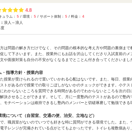
4.8
キュラム：
5
環境：
5
サポート体制：
5
料金：
4
：
浪人～浪人
年度
方は問題の解き方だけでなく、その問題の根本的な考え方や問題の裏側まで
促して下さいます。また、授業外にもお話を沢山してくださり入試直前のメ
文や面接対策も自分の不安がなくなるまでとことん付き合ってくださいまし
ム・指導方針・授業内容
た授業が受けられるので置いていかれる心配はないです。また、毎日、授業
ストがあるので授業での取りこぼしがないかのチェックができます。小テス
にわからないところを質問できる時間があるのでわからないところを次の日
解決させることができます。そして、月に一度塾内のテストがあるので塾内
、モチベーションは維持できるし塾内のメンバーと切磋琢磨して勉強できる
環境について（自習室、交通の便、治安、立地など）
で、職員室がないのでいつでも好きな時に質問ができる環境でした。また、
電子レンジが完備されている点がとてもよかったです。トイレも複数個あり