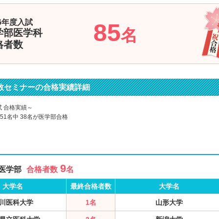
26年度入試
85
名
学部医学科
格者数
数セミナーの合格実績詳細
試 合格実績～
51名中 38名が医学部合格
9
医学部
合格者数
名
大学名
最終合格者数
大学名
川医科大学
1名
山形大学