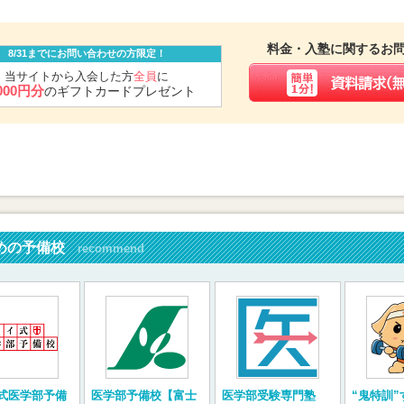
料金・入塾に関するお
8/31までにお問い合わせの方限定！
当サイトから入会した方
全員
に
,000円分
のギフトカードプレゼント
めの予備校
recommend
式医学部予備
医学部予備校【富士
医学部受験専門塾
“鬼特訓