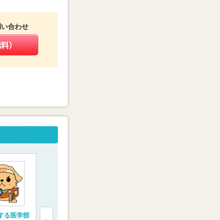
問い合わせ
”する医学部
医学部専門予備校
完全1対1の医学部受
一橋学院 