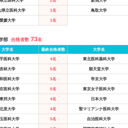
県立医科大学
2名
新潟大学
山県立医科大学
1名
鳥取大学
愛媛大学
1名
73
学部
合格者数
名
大学名
最終合格者数
大学名
手医科大学
4名
東北医科薬科大学
杏林大学
5名
順天堂大学
和医科大学
3名
帝京大学
京医科大学
5名
東京女子医科大学
東邦大学
4名
日本大学
北里大学
4名
聖マリアンナ医科大学
玉医科大学
5名
自治医科大学