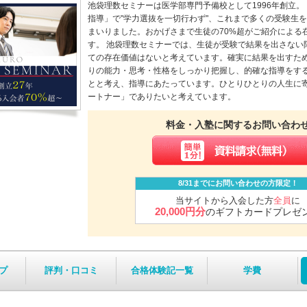
池袋理数セミナーは医学部専門予備校として1996年創立
指導」で"学力選抜を一切行わず"、これまで多くの受験生
まいりました。おかげさまで生徒の70%超がご紹介による
す。 池袋理数セミナーでは、生徒が受験で結果を出さない
ての存在価値はないと考えています。確実に結果を出すた
りの能力・思考・性格をしっかり把握し、的確な指導をす
とと考え、指導にあたっています。ひとりひとりの人生に
ートナー」でありたいと考えています。
料金・入塾に関するお問い合わ
8/31までにお問い合わせの方限定！
当サイトから入会した方
全員
に
20,000円分
のギフトカードプレゼ
プ
評判・口コミ
合格体験記一覧
学費