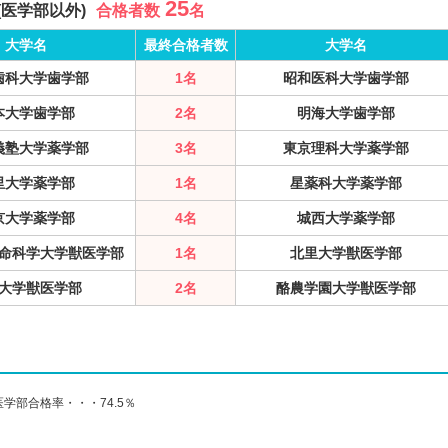
25
(医学部以外)
合格者数
名
大学名
最終合格者数
大学名
歯科大学歯学部
1名
昭和医科大学歯学部
本大学歯学部
2名
明海大学歯学部
義塾大学薬学部
3名
東京理科大学薬学部
里大学薬学部
1名
星薬科大学薬学部
京大学薬学部
4名
城西大学薬学部
命科学大学獣医学部
1名
北里大学獣医学部
大学獣医学部
2名
酪農学園大学獣医学部
医学部合格率・・・74.5％