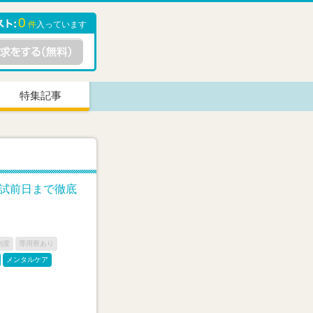
0
件
入っています
特集記事
入試前日まで徹底
制度
専用寮あり
メンタルケア