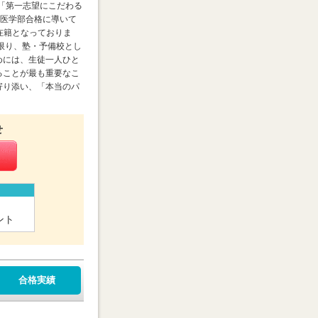
。「第一志望にこだわる
を医学部合格に導いて
在籍となっておりま
限り、塾・予備校とし
めには、生徒一人ひと
ることが最も重要なこ
寄り添い、「本当のパ
せ
ント
合格実績