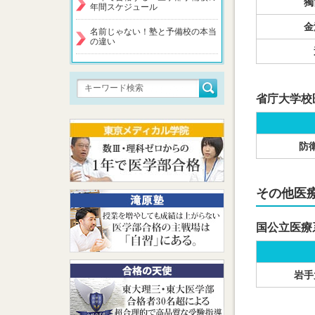
獨
年間スケジュール
金
名前じゃない！塾と予備校の本当
の違い
省庁大学校
防
その他医
国公立医療
岩手