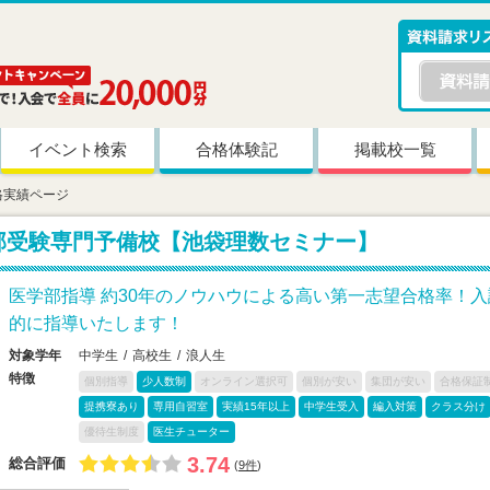
イベント検索
合格体験記
掲載校一覧
格実績ページ
部受験専門予備校【池袋理数セミナー】
医学部指導 約30年のノウハウによる高い第一志望合格率！
的に指導いたします！
対象学年
中学生
高校生
浪人生
特徴
個別指導
少人数制
オンライン選択可
個別が安い
集団が安い
合格保証
提携寮あり
専用自習室
実績15年以上
中学生受入
編入対策
クラス分け
優待生制度
医生チューター
3.74
総合評価
(
9件
)