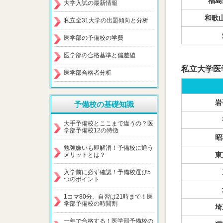
福島
大学入試の最新情報
和歌
私立全31大学の出題傾向と分析
医学部の予備校の学費
医学部の合格基準と偏差値
私立大学医
医学部合格者分析
岩
予備校の基礎知識
大手予備校とここまで違うの？医
学部予備校12の特徴
昭
勉強嫌いも即解消！予備校に通う
東
メリットとは？
入学前に必ず確認！予備校選び5
つのポイント
1コマ80分、自習は21時まで！医
学部予備校の時間割
埼
一年で合格する！医学部予備校の