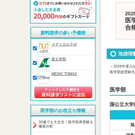
20
医
合
資料請求の多い予備校
メディカルラボ
池袋理
富士学院
～2026年度入
医学部総受験生
MEDIC TOMAS
医学部
国公立大学
医学部のお役立ち情報
30歳でも大丈夫！医学部再受験を
旭
徹底分析