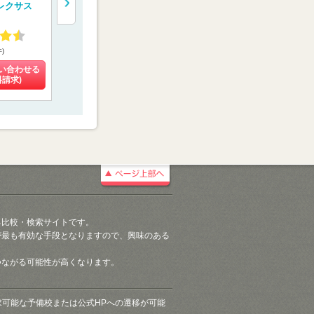
レクサス
【京都医塾】
験専門コース 【螢雪
門予備校【
会メディカル】
ルコネクト
4.48
4.13
4.55
件)
(8件)
(10件)
(4件)
い合わせる
料金を問い合わせる
料金を問い合わせる
料金を問い
料請求)
(資料請求)
(資料請求)
(資料請
る比較・検索サイトです。
が最も有効な手段となりますので、興味のある
つながる可能性が高くなります。
請求可能な予備校または公式HPへの遷移が可能