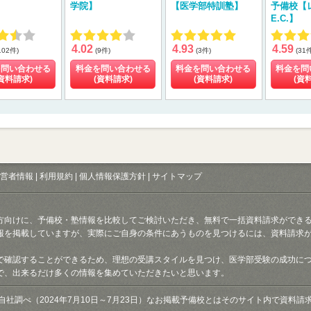
学院】
【医学部特訓塾】
予備校【
E.C.】
4.02
4.93
4.59
102件)
(9件)
(3件)
(31
を問い合わせる
料金を問い合わせる
料金を問い合わせる
料金を問
資料請求)
(資料請求)
(資料請求)
(資
営者情報
|
利用規約
|
個人情報保護方針
|
サイトマップ
方向けに、予備校・塾情報を比較してご検討いただき、無料で一括資料請求ができ
報を掲載していますが、実際にご自身の条件にあうものを見つけるには、資料請求
で確認することができるため、理想の受講スタイルを見つけ、医学部受験の成功に
で、出来るだけ多くの情報を集めていただきたいと思います。
自社調べ（2024年7月10日～7月23日）なお掲載予備校とはそのサイト内で資料