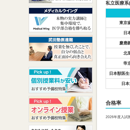
私立医療系
東京
日
慶應
北
帝
日本獣医生
日本
合格率
2026年度入試