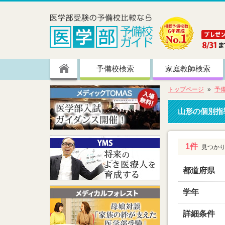
予備校検索
家庭教師検索
トップページ
予
山形の個別指
1件
見つか
都道府県
学年
詳細条件