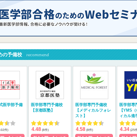
めの予備校
recommend
式医学部予備
医学部専門予備校
医学部専門予備校
医学部専
【京都医塾】
【メディカルフォレ
【YMS
スト】
ィカル進
4.48
4.58
4.34
102件)
(8件)
(8件)
(25