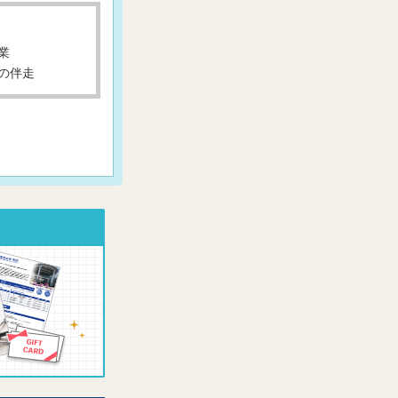
業
の伴走