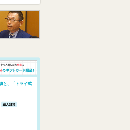
実績と、「トライ式
編入対策