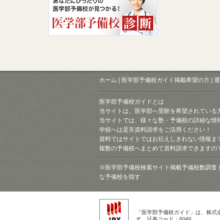
ホーム
|
医学部予備校ガイド掲載希望の方
|
運
医学部予備校ガイドとは
当サイトは、医学部へ受験を希望されている
当サイトでは、様々な塾・予備校の詳細な情
学校へは是非資料請求をご活用ください！
資料ではサイトではお伝えしきれない情報ま
複数の予備校へまとめて資料請求できますの
※医学部予備校検索サイト掲載予備校数調査 
な予備校を指す
「医学部予備校ガイド」は、株式
す。証券コード：6049