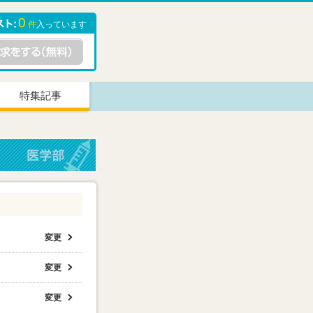
0
件
入っています
特集記事
変更
変更
変更