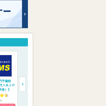
門予備校
“鬼特訓”する医学部
医学部予備校【富士
完全1対1の
（代々木メデ
予備校【レクサス
学院】
験専門コース
学舎）】
E.C.】
会メディカ
4.59
4.02
4.13
件)
(31件)
(9件)
(10件)