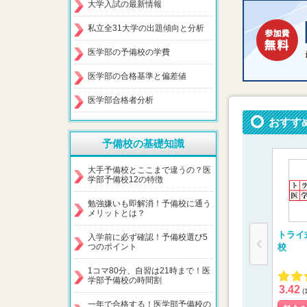
大学入試の最新情報
私立全31大学の出題傾向と分析
医学部の予備校の学費
医学部の合格基準と偏差値
医学部合格者分析
おすす
予備校の基礎知識
大手予備校とここまで違うの？医
学部予備校12の特徴
勉強嫌いも即解消！予備校に通う
メリットとは？
トライ
入学前に必ず確認！予備校選び5
校
つのポイント
1コマ80分、自習は21時まで！医
学部予備校の時間割
3.42
(
一年で合格する！医学部予備校の