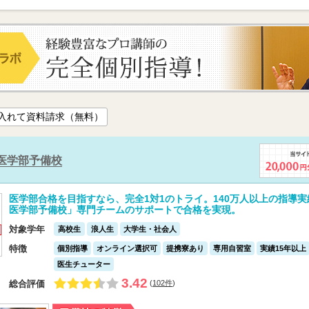
入れて資料請求（無料）
医学部予備校
医学部合格を目指すなら、完全1対1のトライ。140万人以上の指導
医学部予備校」専門チームのサポートで合格を実現。
対象学年
高校生
浪人生
大学生・社会人
特徴
個別指導
オンライン選択可
提携寮あり
専用自習室
実績15年以上
医生チューター
3.42
総合評価
(
102件
)