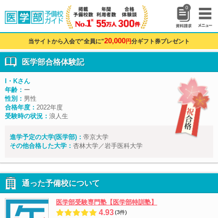
0
20,000
当サイトから入会で"全員に"
円
分ギフト券プレゼント
医学部合格体験記
I・Kさん
年齢：
ー
性別：
男性
合格年度：
2022年度
受験時の状況：
浪人生
進学予定の大学(医学部)：
帝京大学
その他合格した大学：
杏林大学／岩手医科大学
通った予備校について
医学部受験専門塾【医学部特訓塾】
4.93
(3件)