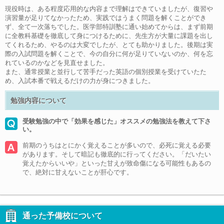
現役時は、ある程度応用的な内容まで理解はできていましたが、復習や
演習量が足りてなかったため、実践ではうまく問題を解くことができ
ず、全て一次落ちでした。医学部特訓塾に通い始めてからは、まず前期
に全教科基礎を徹底して身につけるために、先生方が大量に課題を出し
てくれるため、やるのは大変でしたが、とても助かりました。後期は実
際の入試問題を解くことで、今の自分に何が足りていないのか、何を忘
れているのかなどを見直せました。
また、通常授業と並行して苦手だった英語の個別授業を受けていたた
め、入試本番で戦えるだけの力が身につきました。
勉強内容について
受験勉強の中で「効果を感じた」オススメの勉強法を教えて下さ
い。
前期のうちはとにかく覚えることが多いので、必死に覚える必要
があります。そして暗記も徹底的に行ってください。「だいたい
覚えたからいいや」といった甘えが致命傷になる可能性もあるの
で、絶対に甘えないことが肝心です。
通った予備校について