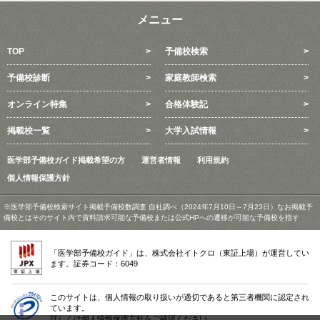
メニュー
TOP
予備校検索
予備校診断
家庭教師検索
オンライン特集
合格体験記
掲載校一覧
大学入試情報
医学部予備校ガイド掲載希望の方
運営者情報
利用規約
個人情報保護方針
※医学部予備校検索サイト掲載予備校数調査 自社調べ（2024年7月10日～7月23日）なお掲載予
備校とはそのサイト内で資料請求可能な予備校または公式HPへの遷移が可能な予備校を指す
「医学部予備校ガイド」は、株式会社イトクロ（東証上場）が運営してい
ます。証券コード：6049
このサイトは、個人情報の取り扱いが適切であると第三者機関に認定され
ています。
詳しくは個人情報保護方針をご確認ください。