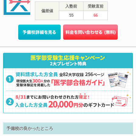
入塾前
受験直前
偏差値
55
66
予備校の良かったところ