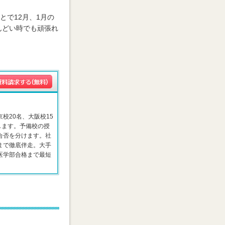
とで12月、1月の
んどい時でも頑張れ
校20名、大阪校15
します。予備校の授
合否を分けます。社
まで徹底伴走。大手
医学部合格まで最短