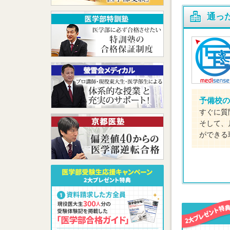
通っ
予備校の
すぐに質
そして、
ができる