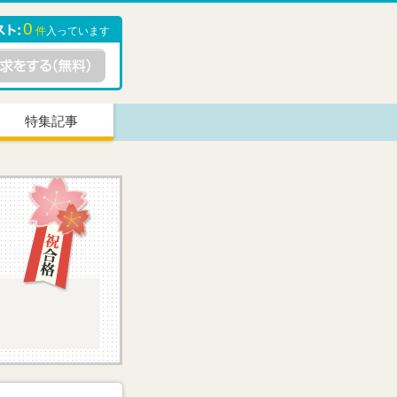
0
件
入っています
特集記事