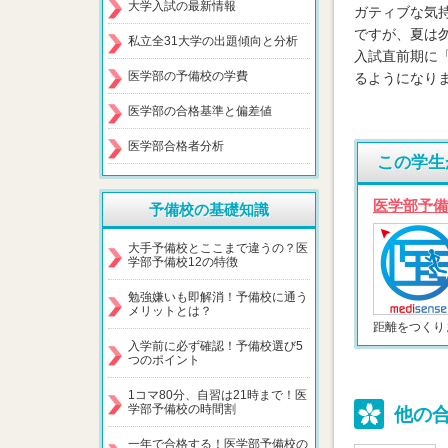
大学入試の最新情報
ガティブな気
ですが、夏は勿
私立全31大学の出題傾向と分析
入試直前期に
医学部の予備校の学費
るようになり
医学部の合格基準と偏差値
医学部合格者分析
この学生
医学部予備
予備校の基礎知識
大手予備校とここまで違うの？医
学部予備校12の特徴
勉強嫌いも即解消！予備校に通う
メリットとは？
距離をつくり
入学前に必ず確認！予備校選び5
つのポイント
1コマ80分、自習は21時まで！医
学部予備校の時間割
他の
一年で合格する！医学部予備校の