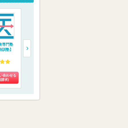
験専門塾
医学部受験専門予備
医学部専門予備校
一橋学院 
特訓塾】
校【慧修会】
【メディカルフォレ
門予備校【
スト】
ルコネクト
4.60
4.58
4.55
(16件)
(8件)
(4件)
い合わせる
料金を問い合わせる
料金を問い合わせる
料金を問い
料請求)
(資料請求)
(資料請求)
(資料請