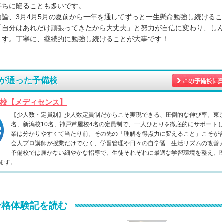
持ちに陥ることも多いです。
論、3月4月5月の夏前から一年を通してずっと一生懸命勉強し続けるこ
「自分はあれだけ頑張ってきたから大丈夫」と努力が自信に変わり、し
ます。丁寧に、継続的に勉強し続けることが大事です！
が通った予備校
校【メディセンス】
【少人数・定員制】少人数定員制だからこそ実現できる、圧倒的な伸び率。東京
名、新潟校10名、神戸芦屋校4名の定員制で、一人ひとりを徹底的にサポート
業は分かりやすくて当たり前。その先の「理解を得点力に変えること」こそが
会人プロ講師が授業だけでなく、学習管理や日々の自学習、生活リズムの改善
予備校では届かない細やかな指導で、生徒それぞれに最適な学習環境を整え、
ます。
合格体験記を読む