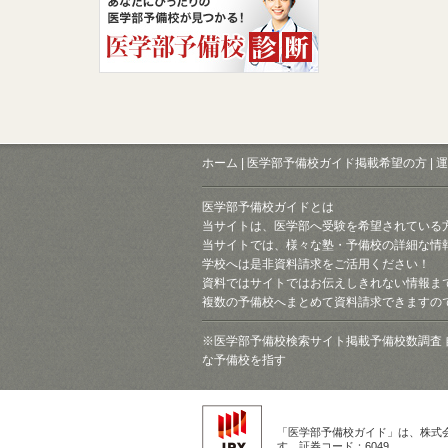
ホーム
|
医学部予備校ガイド掲載希望の方
|
運
医学部予備校ガイドとは
当サイトは、医学部へ受験を希望されている
当サイトでは、様々な塾・予備校の詳細な情
学校へは是非資料請求をご活用ください！
資料ではサイトではお伝えしきれない情報ま
複数の予備校へまとめて資料請求できますの
※医学部予備校検索サイト掲載予備校数調査 
な予備校を指す
「医学部予備校ガイド」は、株式
す。証券コード：6049