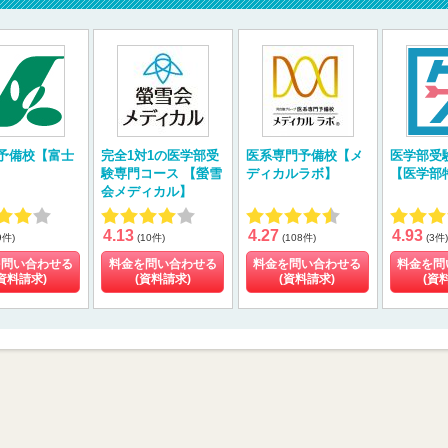
予備校【富士
完全1対1の医学部受
医系専門予備校【メ
医学部受
験専門コース 【螢雪
ディカルラボ】
【医学部
会メディカル】
4.13
4.27
4.93
9件)
(10件)
(108件)
(3件)
を問い合わせる
料金を問い合わせる
料金を問い合わせる
料金を問
資料請求)
(資料請求)
(資料請求)
(資