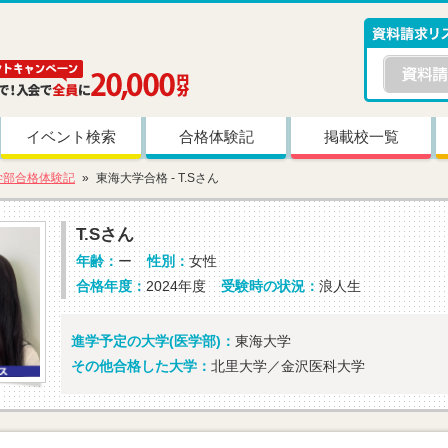
イベント検索
合格体験記
掲載校一覧
学部合格体験記
東海大学合格 - T.Sさん
T.Sさん
年齢：
ー
性別：
女性
合格年度：
2024年度
受験時の状況：
浪人生
進学予定の大学(医学部)：
東海大学
その他合格した大学：
北里大学／金沢医科大学