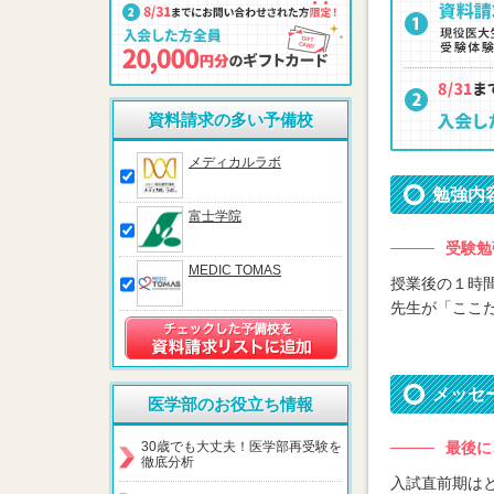
資料請求の多い予備校
メディカルラボ
勉強内
富士学院
受験勉
MEDIC TOMAS
授業後の１時
先生が「ここ
メッセ
医学部のお役立ち情報
30歳でも大丈夫！医学部再受験を
最後に
徹底分析
入試直前期は