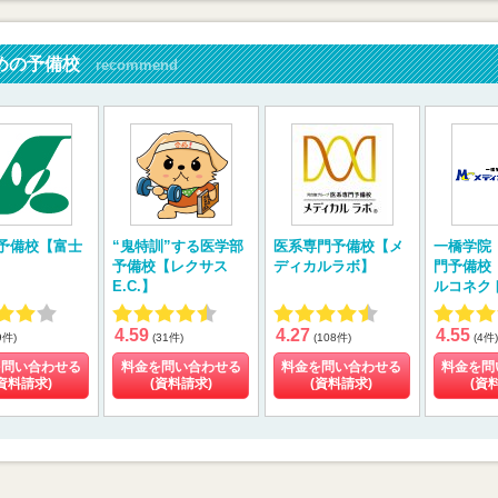
めの予備校
recommend
予備校【富士
“鬼特訓”する医学部
医系専門予備校【メ
一橋学院
予備校【レクサス
ディカルラボ】
門予備校
E.C.】
ルコネク
4.59
4.27
4.55
9件)
(31件)
(108件)
(4件)
を問い合わせる
料金を問い合わせる
料金を問い合わせる
料金を問
資料請求)
(資料請求)
(資料請求)
(資