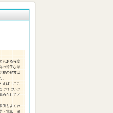
でもある程度
分の苦手な単
学校の授業以
た。
とえば「ここ
なければいけ
勧められてメ
個所もよくわ
学・電気・波