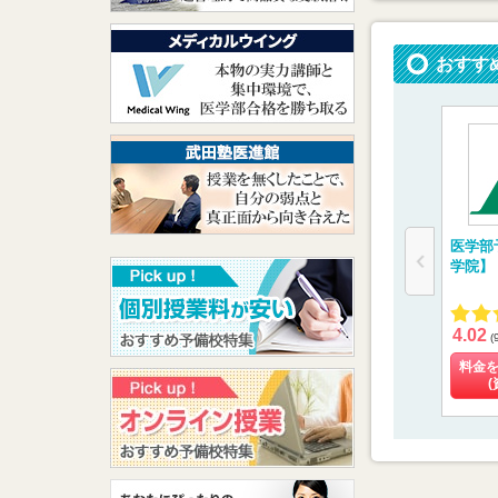
おすす
医学部
学院】
4.02
(
料金
(