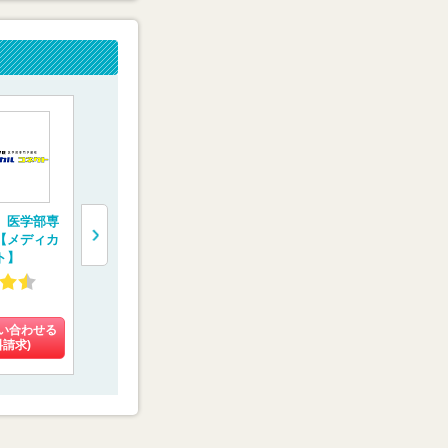
 医学部専
医学部受験専門予備
完全1対1の医学部受
医学部専門
【メディカ
校【慧修会】
験専門コース 【螢雪
【京都医塾
ト】
会メディカル】
4.60
4.13
4.48
(16件)
(10件)
(8件)
い合わせる
料金を問い合わせる
料金を問い合わせる
料金を問い
料請求)
(資料請求)
(資料請求)
(資料請