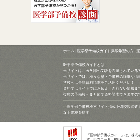
ホーム
|
医学部予備校ガイド掲載希望の方
|
運
医学部予備校ガイドとは
当サイトは、医学部へ受験を希望されている
当サイトでは、様々な塾・予備校の詳細な情
学校へは是非資料請求をご活用ください！
資料ではサイトではお伝えしきれない情報ま
複数の予備校へまとめて資料請求できますの
※医学部予備校検索サイト掲載予備校数調査 
な予備校を指す
「医学部予備校ガイド」は、株式
す。証券コード：6049