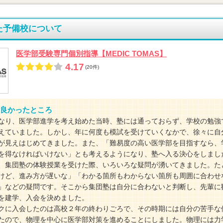
た予備校について
医学部受験専門個別指導【MEDIC TOMAS】
4.17
(20件)
良かったところ
なり、医学部進学を考え始めた当時、塾には通っておらず、学校の勉強
えていました。しかし、年に何度も模試を受けていくなかで、徐々に自
が見えはじめてきました。また、「難易度の高い医学部を目指すなら、
を得なければいけない」とも考えるようになり、塾へ入る決心をしまし
、集団塾の体験授業を受けた際、いろいろな疑問が湧いてきました。た
けど、進み方が遅いな」「わかる箇所もわからない箇所も周囲に合わせ
」などの疑問です。そこから集団塾は自分に合わないと判断し、先輩に
を建学、入会を決めました。
クに入会したのは高校２年の終わりごろで、その時期には自分の苦手な
たので、物理を中心に医学部対策を進めることにしました。物理には力