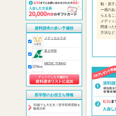
動・原子
ー感のあ
らえるこ
メディッ
間違った
資料請求の多い予備校
方法など
メディカルラボ
富士学院
MEDIC TOMAS
医学部のお役立ち情報
30歳でも大丈夫！医学部再受験を
徹底分析