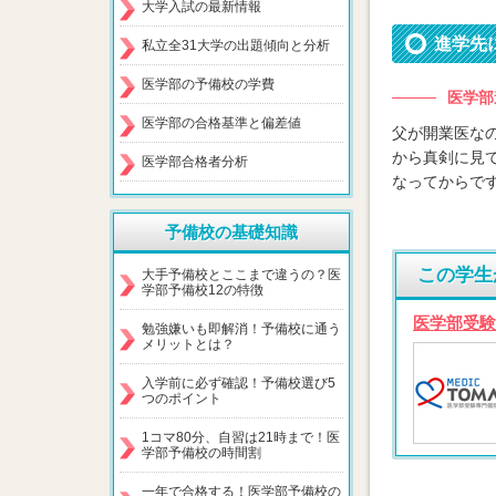
大学入試の最新情報
進学先
私立全31大学の出題傾向と分析
医学部の予備校の学費
医学部
医学部の合格基準と偏差値
父が開業医な
から真剣に見
医学部合格者分析
なってからで
予備校の基礎知識
この学生
大手予備校とここまで違うの？医
学部予備校12の特徴
医学部受験
勉強嫌いも即解消！予備校に通う
メリットとは？
入学前に必ず確認！予備校選び5
つのポイント
1コマ80分、自習は21時まで！医
学部予備校の時間割
一年で合格する！医学部予備校の