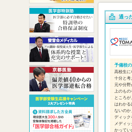
通っ
予備校の
高校生に
十分と考
元や分野
上のもの
ところが
はわかる
ないのか
ディック
メディッ
かってい