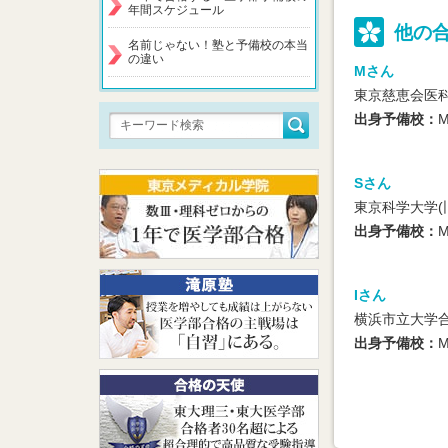
年間スケジュール
他の
名前じゃない！塾と予備校の本当
の違い
Mさん
東京慈恵会医
出身予備校：
M
Sさん
東京科学大学(
出身予備校：
M
Iさん
横浜市立大学
出身予備校：
M