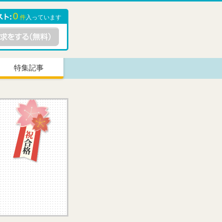
0
件
入っています
特集記事