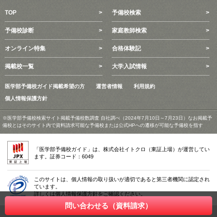
TOP
予備校検索
予備校診断
家庭教師検索
オンライン特集
合格体験記
掲載校一覧
大学入試情報
医学部予備校ガイド掲載希望の方
運営者情報
利用規約
個人情報保護方針
※医学部予備校検索サイト掲載予備校数調査 自社調べ（2024年7月10日～7月23日）なお掲載予
備校とはそのサイト内で資料請求可能な予備校または公式HPへの遷移が可能な予備校を指す
「医学部予備校ガイド」は、株式会社イトクロ（東証上場）が運営してい
ます。証券コード：6049
このサイトは、個人情報の取り扱いが適切であると第三者機関に認定され
ています。
詳しくは個人情報保護方針をご確認ください。
問い合わせる（資料請求）
Copyright © 2026 itokuro.inc , All Rights Reserved.