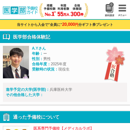
0
20,000
当サイトから入会で"全員に"
円
分ギフト券プレゼント
医学部合格体験記
A.Yさん
年齢：
ー
性別：
男性
合格年度：
2025年度
受験時の状況：
現役生
進学予定の大学(医学部)：
兵庫医科大学
その他合格した大学：
通った予備校について
医系専門予備校【メディカルラボ】