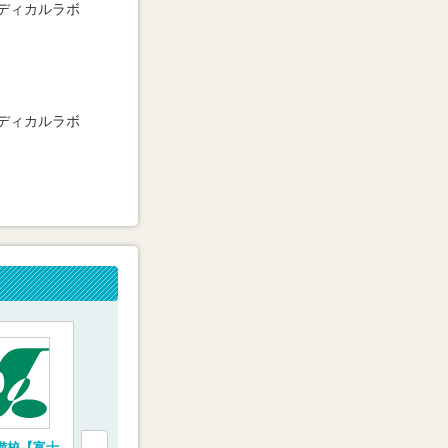
ディカルラボ
ディカルラボ
備校【富士
医学部受験専門塾
完全1対1の医学部受
医学部専門