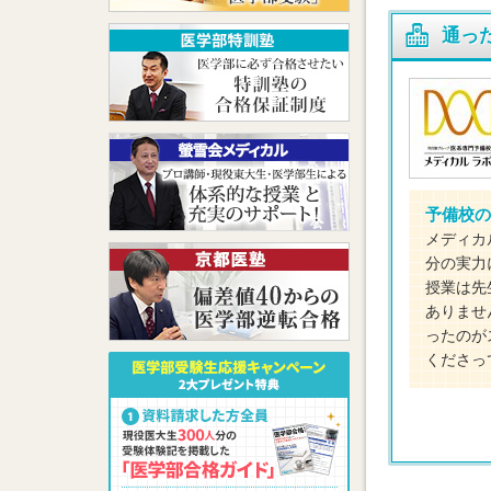
通っ
予備校の
メディカ
分の実力
授業は先
ありませ
ったのが
くださっ