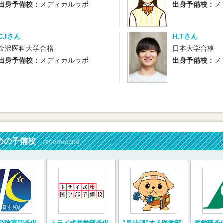
出身予備校：
メディカルラボ
出身予備校：
メ
C.Iさん
H.Tさん
金沢医科大学合格
日本大学合格
出身予備校：
メディカルラボ
出身予備校：
メ
めの予備校
recommend
受験専門予備
トライ式医学部予備
“鬼特訓”する医学部
医学部予