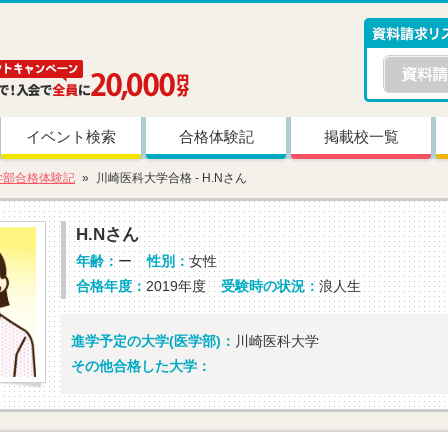
イベント検索
合格体験記
掲載校一覧
学部合格体験記
川崎医科大学合格 - H.Nさん
H.Nさん
年齢：
ー
性別：
女性
合格年度：
2019年度
受験時の状況：
浪人生
進学予定の大学(医学部)：
川崎医科大学
その他合格した大学：