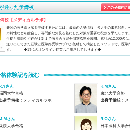
が通った予備校
備校【メディカルラボ】
難関の医学部入試を突破するためには、最新の入試情報、各大学の出題傾向、
力特性などを総合し、専門的な知見を基にした対策が重要な役割を果たします
生徒と講師や担任が１対１で向き合う完全個別指導を展開。累計約12,000名
送り出してきた経験と医学部受験のプロが集結して構築したメソッドで、医学
す。 ◆1対1のオンライン授業もご用意しております◆
合格体験記を読む
R.Yさん
K.Mさん
福岡大学合格
東北大学合格
出身予備校：
メディカルラボ
出身予備校：
メ
M.Mさん
R.Oさん
愛媛大学合格
日本医科大学合