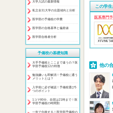
大学入試の最新情報
この学生
私立全31大学の出題傾向と分析
医系専門予
医学部の予備校の学費
医学部の合格基準と偏差値
医学部合格者分析
予備校の基礎知識
大手予備校とここまで違うの？医
他の
学部予備校12の特徴
勉強嫌いも即解消！予備校に通う
メリットとは？
入学前に必ず確認！予備校選び5
つのポイント
1コマ80分、自習は21時まで！医
学部予備校の時間割
一年で合格する！医学部予備校の