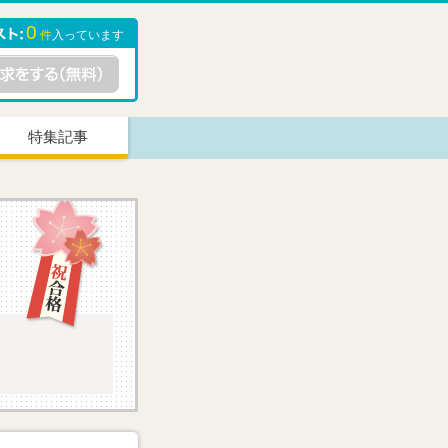
0
件
入っています
特集記事