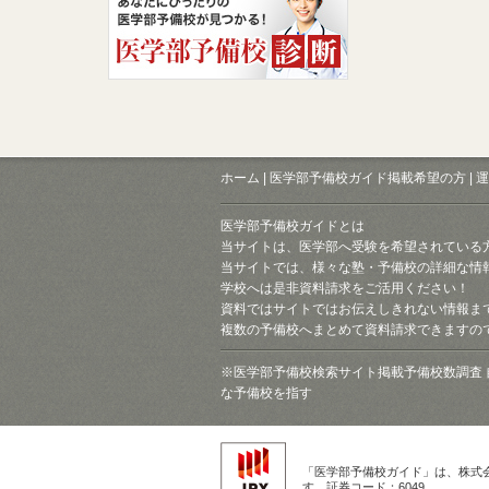
ホーム
|
医学部予備校ガイド掲載希望の方
|
運
医学部予備校ガイドとは
当サイトは、医学部へ受験を希望されている
当サイトでは、様々な塾・予備校の詳細な情
学校へは是非資料請求をご活用ください！
資料ではサイトではお伝えしきれない情報ま
複数の予備校へまとめて資料請求できますの
※医学部予備校検索サイト掲載予備校数調査 
な予備校を指す
「医学部予備校ガイド」は、株式
す。証券コード：6049