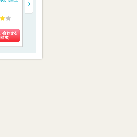
【医学部特訓塾】
験専門コース 【螢雪
【京都医塾
会メディカル】
4.93
4.13
4.48
(3件)
(10件)
(8件)
い合わせる
料金を問い合わせる
料金を問い合わせる
料金を問い
料請求)
(資料請求)
(資料請求)
(資料請