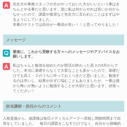
先生方や事務スタッフの方がやっておいた方がいいという事はき
ちんとやる事だと思います。逆に私は何からやれば良いか分から
なかったので、課題や復習など先生方に言われたことはまずはや
るようにしていました。
本番のテストでは自分が一番頭が良い！！と思ってやりました！
メッセージ
最後に、これから受験する方々へのメッセージやアドバイスをお
願いします。
私はちゃんと勉強を始めたのが部活が終わった高３の4月からで
した。本当に基礎すらなくて大変なことも多かったので、基礎だ
けでも高１・２のうちに作っておくべきだと思いました。勉強す
るのは辛いし、結果が出ずに悩むこともありましたが、一番は後
から悔いが無いように勉強することが大切だと思います。頑張っ
てください！
担当講師・担任からのコメント
入校直後から、放課後は毎日メディカルアークへ登校し閉館時間まで自
習をしていました。 毎日の課題をこなすだけでなく、自分から積極的