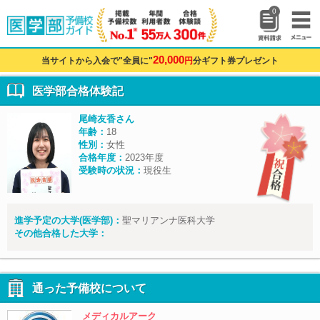
0
20,000
当サイトから入会で"全員に"
円
分ギフト券プレゼント
医学部合格体験記
尾崎友香さん
年齢：
18
性別：
女性
合格年度：
2023年度
受験時の状況：
現役生
進学予定の大学(医学部)：
聖マリアンナ医科大学
その他合格した大学：
通った予備校について
メディカルアーク