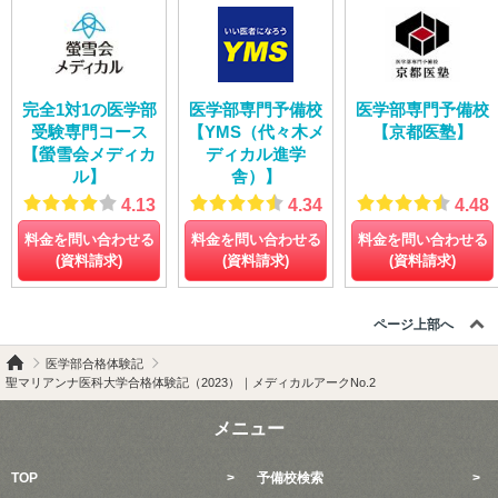
完全1対1の医学部
医学部専門予備校
医学部専門予備校
受験専門コース
【YMS（代々木メ
【京都医塾】
【螢雪会メディカ
ディカル進学
ル】
舎）】
4.13
4.34
4.48
料金を問い合わせる
料金を問い合わせる
料金を問い合わせる
(資料請求)
(資料請求)
(資料請求)
ページ上部へ
医学部合格体験記
聖マリアンナ医科大学合格体験記（2023）｜メディカルアークNo.2
メニュー
TOP
予備校検索