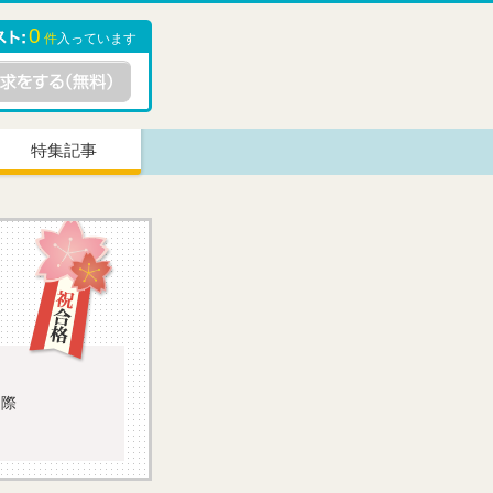
0
件
入っています
特集記事
国際