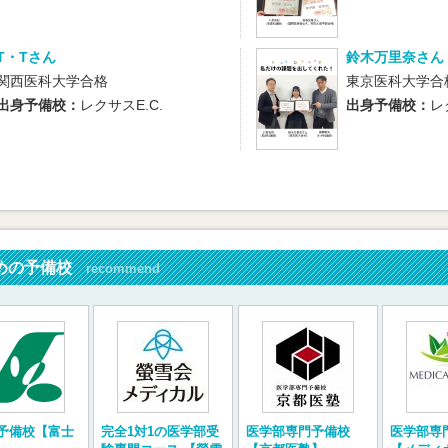
T・Tさん
鈴木万里奈さん
関西医科大学合格
東京医科大学合
出身予備校：
レクサスE.C.
出身予備校：
レ
めの予備校
recommend
予備校【富士
完全1対1の医学部受
医学部専門予備校
医学部専