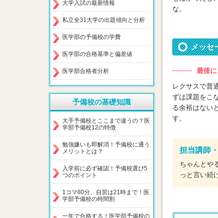
大学入試の最新情報
な。
私立全31大学の出題傾向と分析
医学部の予備校の学費
メッセ
医学部の合格基準と偏差値
最後に
医学部合格者分析
レクサスで普
ずは課題をこ
予備校の基礎知識
る余裕はない
す。
大手予備校とここまで違うの？医
学部予備校12の特徴
勉強嫌いも即解消！予備校に通う
担当講師
メリットとは？
ちゃんとや
入学前に必ず確認！予備校選び5
っと言い続
つのポイント
1コマ80分、自習は21時まで！医
学部予備校の時間割
一年で合格する！医学部予備校の