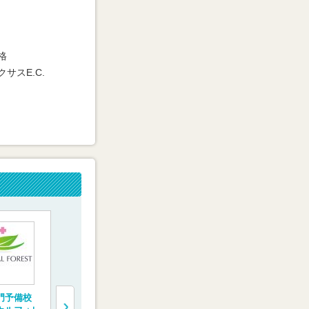
格
クサスE.C.
門予備校
一橋学院 医学部専
医学部受験専門予備
医系専門予