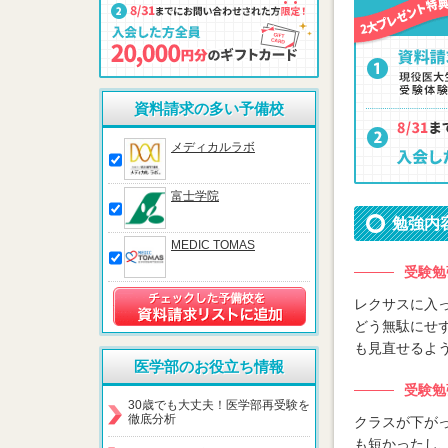
資料請求の多い予備校
メディカルラボ
富士学院
勉強内
MEDIC TOMAS
受験勉
レクサスに入
どう無駄にせ
も見直せるよ
医学部のお役立ち情報
受験勉
30歳でも大丈夫！医学部再受験を
徹底分析
クラスが下が
も短かったし