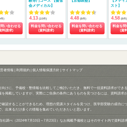
験専門コース 【螢雪
【京都医塾】
【メディ
会メディカル】
スト】
4.13
4.48
4.58
9件)
(10件)
(8件)
(8件)
を問い合わせる
料金を問い合わせる
料金を問い合わせる
料金を問
資料請求)
(資料請求)
(資料請求)
(資
営者情報
|
利用規約
|
個人情報保護方針
|
サイトマップ
方向けに、予備校・塾情報を比較してご検討いただき、無料で一括資料請求ができ
報を掲載していますが、実際にご自身の条件にあうものを見つけるには、資料請求
で確認することができるため、理想の受講スタイルを見つけ、医学部受験の成功に
で、出来るだけ多くの情報を集めていただきたいと思います。
自社調べ（2024年7月10日～7月23日）なお掲載予備校とはそのサイト内で資料