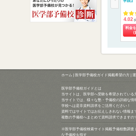
学院】
4.02
(
料金
(
ホーム
|
医学部予備校ガイド掲載希望の方
|
運
医学部予備校ガイドとは
当サイトは、医学部へ受験を希望されている
当サイトでは、様々な塾・予備校の詳細な情
学校へは是非資料請求をご活用ください！
資料ではサイトではお伝えしきれない情報ま
複数の予備校へまとめて資料請求できますの
※医学部予備校検索サイト掲載予備校数調査 
な予備校を指す