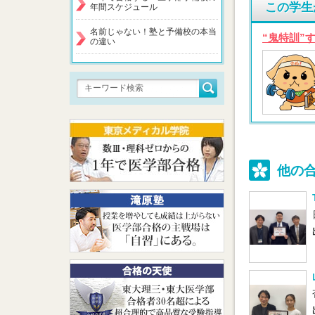
この学生
年間スケジュール
名前じゃない！塾と予備校の本当
“鬼特訓”
の違い
他の