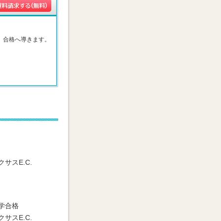
、合格へ導きます。
。
クサスE.C.
学合格
クサスE.C.