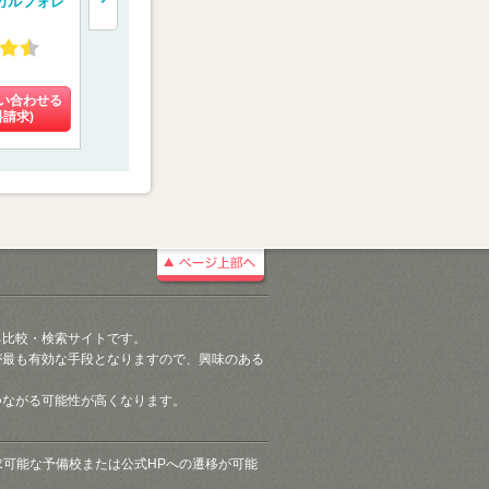
カルフォレ
門予備校【メディカ
校【慧修会】
ディカルラ
ルコネクト】
4.55
4.60
4.27
(4件)
(16件)
(108件)
い合わせる
料金を問い合わせる
料金を問い合わせる
料金を問い
料請求)
(資料請求)
(資料請求)
(資料請
る比較・検索サイトです。
が最も有効な手段となりますので、興味のある
つながる可能性が高くなります。
請求可能な予備校または公式HPへの遷移が可能