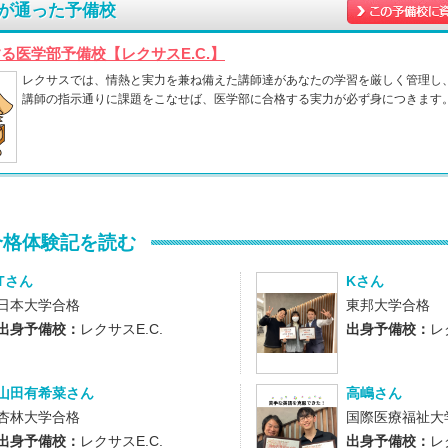
が通った予備校
する医学部予備校【レクサスE.C.】
レクサスでは、情熱と実力を兼ね備えた講師達があなたの学習を厳しく管理し
講師の指示通りに課題をこなせば、医学部に合格する実力が必ず身につきます
合格体験記を読む
Tさん
Kさん
日本大学合格
東邦大学合格
出身予備校：
レクサスE.C.
出身予備校：
レ
山田有希菜さん
高嶋さん
杏林大学合格
国際医療福祉大
出身予備校：
レクサスE.C.
出身予備校：
レ