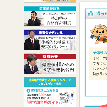
通っ
予備校の
その日の
て考えな
ちゃんと
初は長い