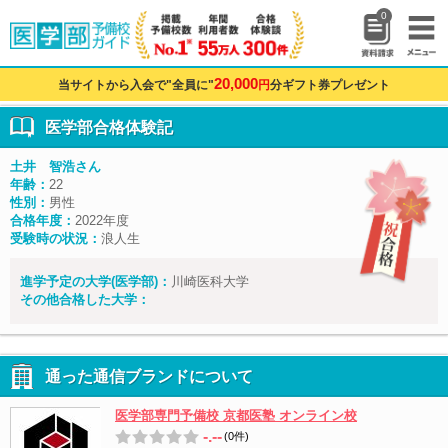
0
20,000
当サイトから入会で"全員に"
円
分ギフト券プレゼント
医学部合格体験記
土井 智浩さん
年齢：
22
性別：
男性
合格年度：
2022年度
受験時の状況：
浪人生
進学予定の大学(医学部)：
川崎医科大学
その他合格した大学：
通った通信ブランドについて
医学部専門予備校 京都医塾 オンライン校
-.--
(0件)