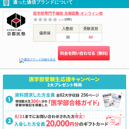
通った通信ブランドについて
医学部専門予備校 京都医塾 オンライン校
-.--
(0件)
入塾前
受験直前
偏差値
38
60