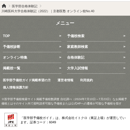
医学部合格体験記
川崎医科大学合格体験記（2022）｜京都医塾 オンライン校No.40
メニュー
TOP
予備校検索
予備校診断
家庭教師検索
オンライン特集
合格体験記
掲載校一覧
大学入試情報
医学部予備校ガイド掲載希望の方
運営者情報
利用規約
個人情報保護方針
※医学部予備校検索サイト掲載予備校数調査 自社調べ（2024年7月10日～7月23日）なお掲載予
備校とはそのサイト内で資料請求可能な予備校または公式HPへの遷移が可能な予備校を指す
「医学部予備校ガイド」は、株式会社イトクロ（東証上場）が運営してい
ます。証券コード：6049