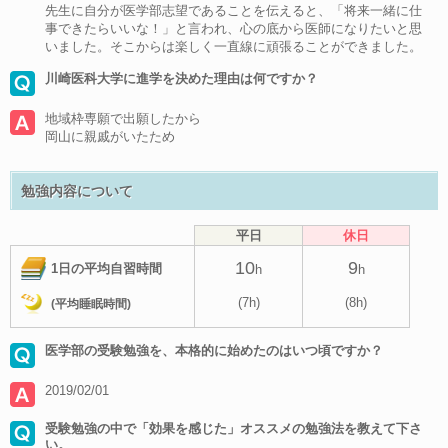
先生に自分が医学部志望であることを伝えると、「将来一緒に仕
事できたらいいな！」と言われ、心の底から医師になりたいと思
いました。そこからは楽しく一直線に頑張ることができました。
川崎医科大学に進学を決めた理由は何ですか？
地域枠専願で出願したから
岡山に親戚がいたため
勉強内容について
平日
休日
10
9
1日の平均自習時間
h
h
(7h)
(8h)
(平均睡眠時間)
医学部の受験勉強を、本格的に始めたのはいつ頃ですか？
2019/02/01
受験勉強の中で「効果を感じた」オススメの勉強法を教えて下さ
い。