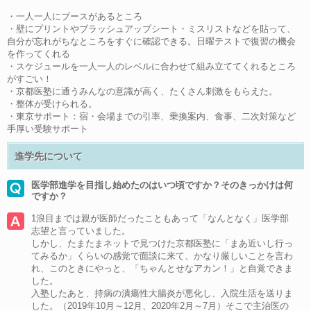
・一人一人にブースがあるところ
・壁にプリントやブラッシュアップシート・ミスリストなどを貼って、
自分が忘れがちなところをすぐに確認できる。日曜テストで復習の機会
を作ってくれる
・スケジュールを一人一人のレベルに合わせて組み立ててくれるところ
がすごい！
・京都医塾に通うみんなの意識が高く、たくさん刺激をもらえた。
・整体が受けられる。
・東京サポート：宿・会場までの引率、乗換案内、食事、二次対策など
手厚い受験サポート
進学先について
医学部進学を目指し始めたのはいつ頃ですか？そのきっかけは何
ですか？
1浪目までは親が医師だったこともあって「なんとなく」医学部
志望と言っていました。
しかし、たまたまネットで見つけた京都医塾に「まあ近いし行っ
てみるか」くらいの感覚で面談に来て、かなり厳しいことを言わ
れ、このときにやっと、「ちゃんとせなアカン！」と自覚できま
した。
入塾したあと、持病の潰瘍性大腸炎が悪化し、入院生活を送りま
した。（2019年10月～12月、2020年2月～7月）そこで主治医の