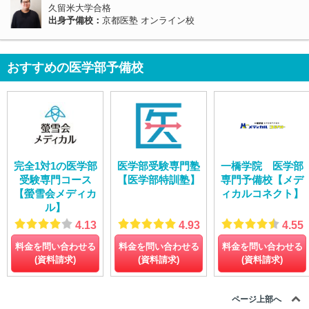
久留米大学合格
出身予備校：
京都医塾 オンライン校
おすすめの医学部予備校
完全1対1の医学部
医学部受験専門塾
一橋学院 医学部
受験専門コース
【医学部特訓塾】
専門予備校【メデ
【螢雪会メディカ
ィカルコネクト】
ル】
4.13
4.93
4.55
料金を問い合わせる
料金を問い合わせる
料金を問い合わせる
(資料請求)
(資料請求)
(資料請求)
ページ上部へ