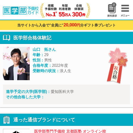
0
20,000
当サイトから入会で"全員に"
円
分ギフト券プレゼント
医学部合格体験記
山口 拓さん
年齢：
29
性別：
男性
合格年度：
2022年度
受験時の状況：
浪人生
進学予定の大学(医学部)：
愛知医科大学
その他合格した大学：
通った通信ブランドについて
医学部専門予備校 京都医塾 オンライン校