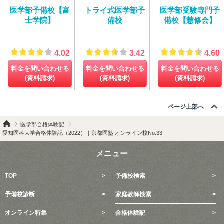
医学部予備校【富
トライ式医学部予
医学部受験専門予
士学院】
備校
備校【慧修会】
4.02
3.42
4.60
料金を問い合わせる
料金を問い合わせる
料金を問い合わせる
(資料請求)
(資料請求)
(資料請求)
ページ上部へ
医学部合格体験記
愛知医科大学合格体験記（2022）｜京都医塾 オンライン校No.33
メニュー
TOP
予備校検索
予備校診断
家庭教師検索
オンライン特集
合格体験記