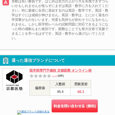
受験は長い勝負です。はじめは実力の上がり方を実感できずつら
いかもしれませんが焦らずにまずは英語・数学に力を入れてくだ
さい。特に最後に合否に直結するのは英語・数学です。英語・数
学はすぐには成績が伸びません。英語・数学は、とにかく過去の
学習量がものをいいます。何度も気持ちが折れそうになるかもし
れません。しかし医学部レベルの試験問題に対応できるようにな
った時の感動もまた格別です。困難なことでも努力次第で克服で
きることを学べるはずです。英語・数学から逃げないでくださ
い。
通った通信ブランドについて
医学部専門予備校 京都医塾 オンライン校
-.--
(0件)
入塾前
受験直前
偏差値
45.4
68.3