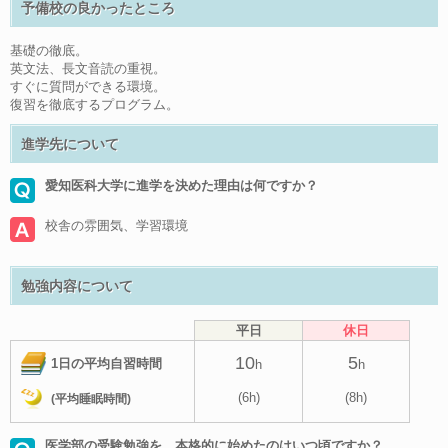
予備校の良かったところ
基礎の徹底。
英文法、長文音読の重視。
すぐに質問ができる環境。
復習を徹底するプログラム。
進学先について
愛知医科大学に進学を決めた理由は何ですか？
校舎の雰囲気、学習環境
勉強内容について
平日
休日
10
5
1日の平均自習時間
h
h
(6h)
(8h)
(平均睡眠時間)
医学部の受験勉強を、本格的に始めたのはいつ頃ですか？