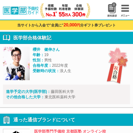
0
20,000
当サイトから入会で"全員に"
円
分ギフト券プレゼント
医学部合格体験記
櫻井 健伸さん
年齢：
19
性別：
男性
合格年度：
2022年度
受験時の状況：
浪人生
進学予定の大学(医学部)：
藤田医科大学
その他合格した大学：
東北医科薬科大学
通った通信ブランドについて
医学部専門予備校 京都医塾 オンライン校