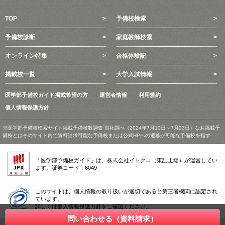
TOP
予備校検索
予備校診断
家庭教師検索
オンライン特集
合格体験記
掲載校一覧
大学入試情報
医学部予備校ガイド掲載希望の方
運営者情報
利用規約
個人情報保護方針
※医学部予備校検索サイト掲載予備校数調査 自社調べ（2024年7月10日～7月23日）なお掲載予
備校とはそのサイト内で資料請求可能な予備校または公式HPへの遷移が可能な予備校を指す
「医学部予備校ガイド」は、株式会社イトクロ（東証上場）が運営してい
ます。証券コード：6049
このサイトは、個人情報の取り扱いが適切であると第三者機関に認定され
ています。
詳しくは個人情報保護方針をご確認ください。
問い合わせる（資料請求）