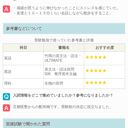
・成績が思うように伸びなかったことにストレスを感じていた。
・友達と１０～１５分くらい会話しながら散歩をすること。
参考書などについて
受験勉強で使っていた参考書と評価
科目
書籍名
おすすめ度
竹岡の英文法・語法・
英語
ULTIMATE
英文法・語法良問
英語
500 整序英作文編
理科
生物の良問
入試情報をどこで集めていましたか？参考になりましたか？
京都医塾からの配布物です。受験校の決定に役立ちました。
面接試験で聞かれた質問