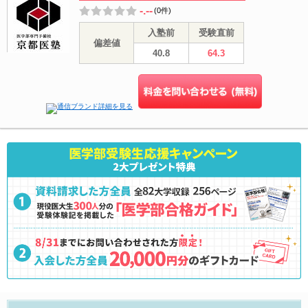
-.--
(0件)
入塾前
受験直前
偏差値
40.8
64.3