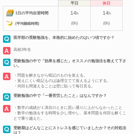
平日
休日
14
14
1日の平均自習時間
h
h
(6h)
(6h)
(平均睡眠時間)
医学部の受験勉強を、本格的に始めたのはいつ頃ですか？
高校3年生
受験勉強の中で「効果を感じた」オススメの勉強法を教えて下さ
い。
・問題を解きながら暗記のものを覚える。
・覚えにくい暗記ものは論理立てて覚えるようにする。
・何回も間違えることは壁に貼って毎日見る。
受験勉強の中で「一番苦労したこと」はなんですか？
・数学の成績が１浪目のときに思い通りに上がらなかったこと
・数学の勉強をする時間を少し増やし、基本問題を何回も解くこ
とで乗り越えた。
受験期はどんなことにストレスを感じていましたか？その対処法
は？