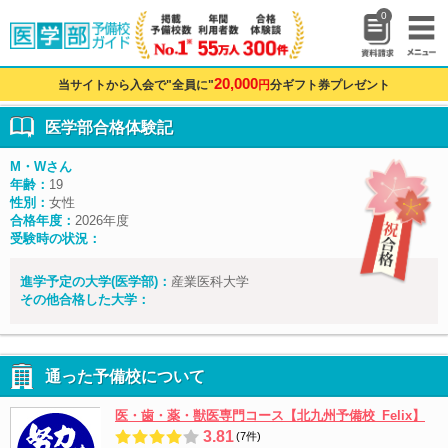
0
20,000
当サイトから入会で"全員に"
円
分ギフト券プレゼント
医学部合格体験記
M・Wさん
年齢：
19
性別：
女性
合格年度：
2026年度
受験時の状況：
進学予定の大学(医学部)：
産業医科大学
その他合格した大学：
通った予備校について
医・歯・薬・獣医専門コース【北九州予備校_Felix】
3.81
(7件)