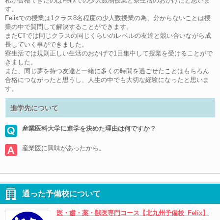
私が合格できたのはFelixでの少人数制授業と寮生活のおかげだと思いま
す。
Felixでの授業は1クラス8名程度の少人数授業の為、分からないことは授
業の中で質問して解決することができます。
またCTでは同じクラスの同じくらいのレベルの友達と競い合いながら成
長していく事ができました。
寮生活では規則正しい生活のおかげで1日集中して授業を受けることがで
きました。
また、同じ夢を持つ友達と一緒に多くの時間を過ごせたことはもちろん
合格につながったと思うし、人生の中でも大切な経験になったと思いま
す。
進学先について
産業医科大学に進学を決めた理由は何ですか？
産業医に興味があったから。
通った予備校について
医・歯・薬・獣医専門コース【北九州予備校_Felix】