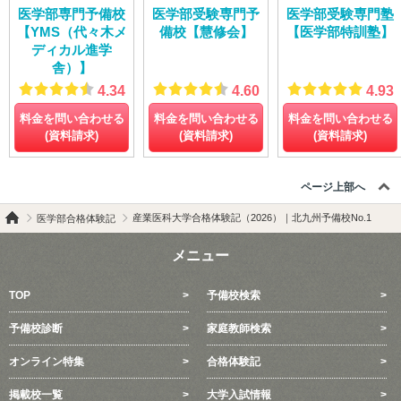
医学部専門予備校
医学部受験専門予
医学部受験専門塾
【YMS（代々木メ
備校【慧修会】
【医学部特訓塾】
ディカル進学
舎）】
4.34
4.60
4.93
料金を問い合わせる
料金を問い合わせる
料金を問い合わせる
(資料請求)
(資料請求)
(資料請求)
ページ上部へ
産業医科大学合格体験記（2026）｜北九州予備校No.1
医学部合格体験記
メニュー
TOP
予備校検索
予備校診断
家庭教師検索
オンライン特集
合格体験記
掲載校一覧
大学入試情報