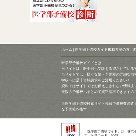
ホーム
|
医学部予備校ガイド掲載希望の方
|
運
医学部予備校ガイドとは
当サイトは、医学部へ受験を希望されている
当サイトでは、様々な塾・予備校の詳細な情
学校へは是非資料請求をご活用ください！
資料ではサイトではお伝えしきれない情報ま
複数の予備校へまとめて資料請求できますの
※医学部予備校検索サイト掲載予備校数調査 
な予備校を指す
「医学部予備校ガイド」は、株式
す。証券コード：6049