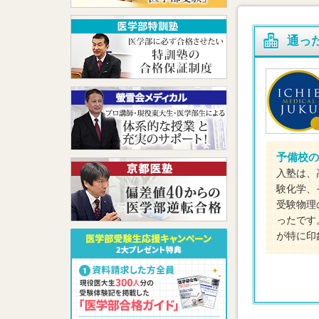
通っ
予備校の
入塾は、
験化学、
受験物理
ったです
が特に印