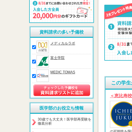
資料請求の多い予備校
メディカルラボ
富士学院
MEDIC TOMAS
この学生
＜恵比寿校
医学部のお役立ち情報
30歳でも大丈夫！医学部再受験を
徹底分析
の可能性を限