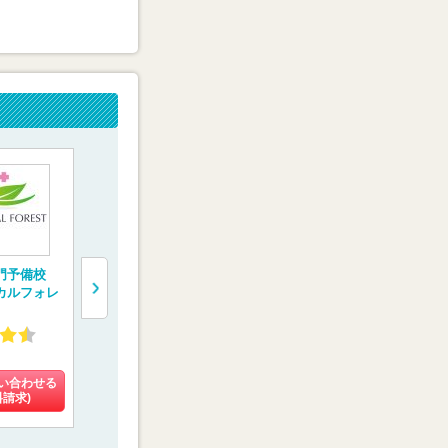
門予備校
完全1対1の医学部受
トライ式医学部予備
医学部受験
カルフォレ
験専門コース 【螢雪
校
【医学部特
会メディカル】
4.13
3.42
4.93
(10件)
(102件)
(3件)
い合わせる
料金を問い合わせる
料金を問い合わせる
料金を問い
料請求)
(資料請求)
(資料請求)
(資料請