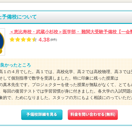
た予備校について
＜恵比寿校・武蔵小杉校＞医学部・ 難関大受験予備校【一会
4.38
(8件)
良かったところ
高１の４月でした。高１では、高校化学、高２では高校物理、高３では
そして個別指導で数学を受講しました。特に印象に残った授業は
の真木先生です。プロジェクターを使った授業が無駄がなくて、とても
。毎回の復習テストでは学習習慣が身に付きました。各大学の入試問題
象的で、ためになりました。スタッフの方にもよく相談にのっていただ