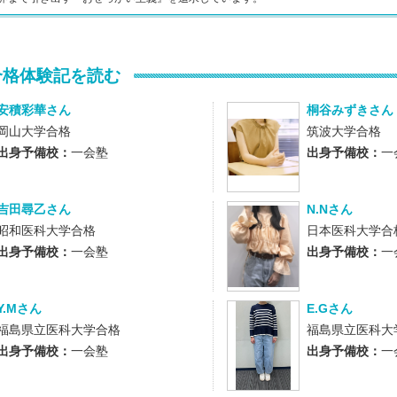
合格体験記を読む
安積彩華さん
桐谷みずきさん
岡山大学合格
筑波大学合格
出身予備校：
一会塾
出身予備校：
一
吉田尋乙さん
N.Nさん
昭和医科大学合格
日本医科大学合
出身予備校：
一会塾
出身予備校：
一
Y.Mさん
E.Gさん
福島県立医科大学合格
福島県立医科大
出身予備校：
一会塾
出身予備校：
一