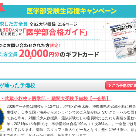
が通った予備校
・武蔵小杉校＞医学部・ 難関大受験予備校【一会塾】
2026年一会塾は開校から12年目。渋谷区の恵比寿、神奈川県の武蔵小杉に校
生徒や、日本全国・海外からオンラインでのご入塾が絶えないグローバルな面
である昨今、対面式少人数授業・選抜試験なしの定員制にこだわり実績を重ねて
年～2021年の５年間では、医学部最終合格190名（１次364名）。一会塾で
表しております。講師・スタッフ・医大生が一丸となり、塾生に寄り添い、励
界まで引き出す『おせっかい主義』を追求しています。