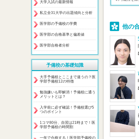
大学入試の最新情報
私立全31大学の出題傾向と分析
医学部の予備校の学費
他の
医学部の合格基準と偏差値
医学部合格者分析
予備校の基礎知識
大手予備校とここまで違うの？医
学部予備校12の特徴
勉強嫌いも即解消！予備校に通う
メリットとは？
入学前に必ず確認！予備校選び5
つのポイント
1コマ80分、自習は21時まで！医
学部予備校の時間割
一年で合格する！医学部予備校の