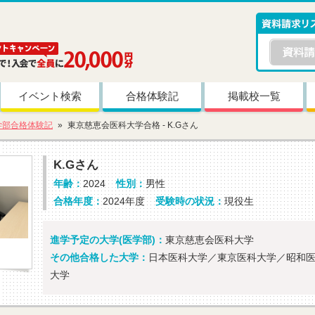
イベント検索
合格体験記
掲載校一覧
学部合格体験記
東京慈恵会医科大学合格 - K.Gさん
K.Gさん
年齢：
2024
性別：
男性
合格年度：
2024年度
受験時の状況：
現役生
進学予定の大学(医学部)：
東京慈恵会医科大学
その他合格した大学：
日本医科大学／東京医科大学／昭和
大学