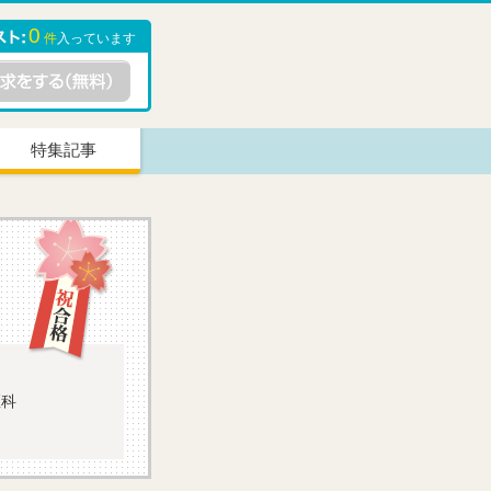
0
件
入っています
特集記事
医科