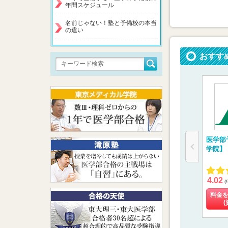
年間スケジュール
名前じゃない！塾と予備校の本当
の違い
おすす
医学部
学院】
4.02
(
料金
(