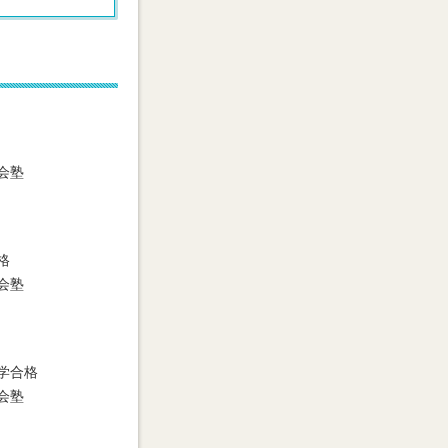
会塾
格
会塾
学合格
会塾