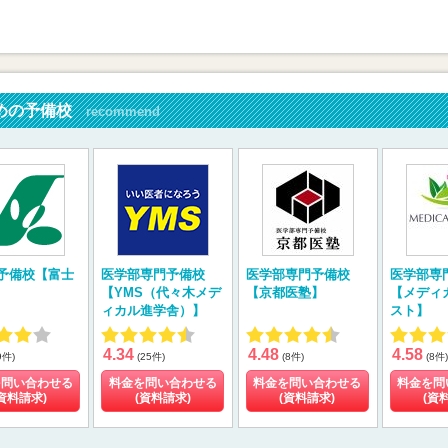
めの予備校
recommend
予備校【富士
医学部専門予備校
医学部専門予備校
医学部専
【YMS（代々木メデ
【京都医塾】
【メディ
ィカル進学舎）】
スト】
4.34
4.48
4.58
9件)
(25件)
(8件)
(8件)
を問い合わせる
料金を問い合わせる
料金を問い合わせる
料金を問
資料請求)
(資料請求)
(資料請求)
(資