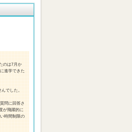
たのは7月か
部に進学できた
せんでした。
だ質問に回答さ
度が飛躍的に
しい時間制限の