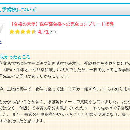
た予備校について
【合格の天使】医学部合格への完全コンプリート指導
4.71
(7件)
良かったところ
立文系大学に在学中に医学部再受験を決意し、受験勉強を本格的に始め
。 理転・半年という非常に厳しい状況でしたが、一校であっても医学
田先生のご尽力があったからこそです。
学、生物は初学で、化学に至っては「リアカー無きK村」すらも知りま
も分からないことが多く、ほぼ毎日メールで質問をしていました。 た
ではなく、付随して本質の部分も教えていただき、そのおかげで学習速
した。 また、毎週の計画指導でやるべきことと期限が明確になり、厳
格できたのだと思います。