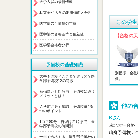
大学入試の最新情報
私立全31大学の出題傾向と分析
この学生
医学部の予備校の学費
医学部の合格基準と偏差値
【合格の天
医学部合格者分析
予備校の基礎知識
別指導＋全教
大手予備校とここまで違うの？医
供。
学部予備校12の特徴
勉強嫌いも即解消！予備校に通う
メリットとは？
他の
入学前に必ず確認！予備校選び5
つのポイント
Kさん
1コマ80分、自習は21時まで！医
東北大学合格
学部予備校の時間割
出身予備校：
一年で合格する！医学部予備校の