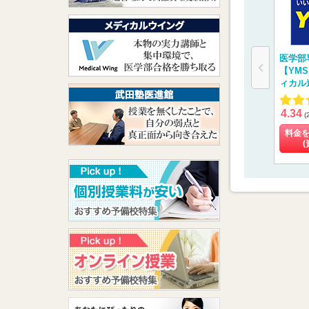
医学部
【YM
ィカル
4.34
(
料金
(