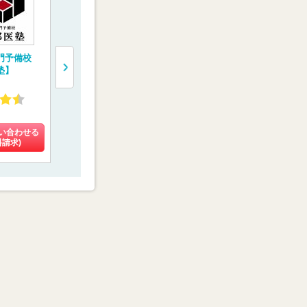
門予備校
医系専門予備校【メ
医学部予備校【富士
“鬼特訓”す
塾】
ディカルラボ】
学院】
予備校【レ
E.C.】
4.27
4.02
4.59
(108件)
(9件)
(31件)
い合わせる
料金を問い合わせる
料金を問い合わせる
料金を問い
料請求)
(資料請求)
(資料請求)
(資料請