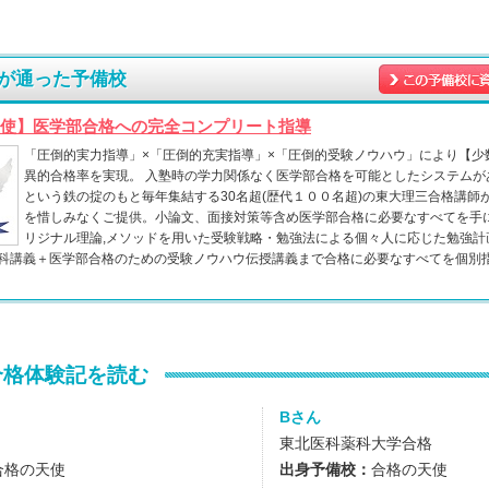
が通った予備校
使】医学部合格への完全コンプリート指導
「圧倒的実力指導」×「圧倒的充実指導」×「圧倒的受験ノウハウ」により【少
異的合格率を実現。 入塾時の学力関係なく医学部合格を可能としたシステムが
という鉄の掟のもと毎年集結する30名超(歴代１００名超)の東大理三合格講師
を惜しみなくご提供。小論文、面接対策等含め医学部合格に必要なすべてを手に
リジナル理論,メソッドを用いた受験戦略・勉強法による個々人に応じた勉強計
科講義＋医学部合格のための受験ノウハウ伝授講義まで合格に必要なすべてを個別
合格体験記を読む
Bさん
東北医科薬科大学合格
合格の天使
出身予備校：
合格の天使