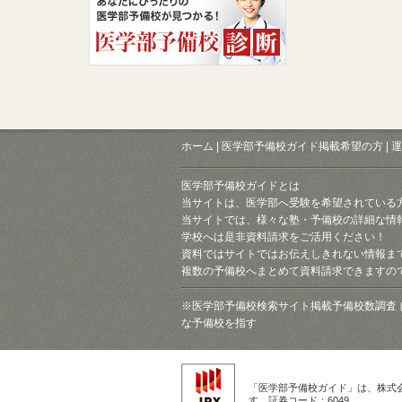
ホーム
|
医学部予備校ガイド掲載希望の方
|
運
医学部予備校ガイドとは
当サイトは、医学部へ受験を希望されている
当サイトでは、様々な塾・予備校の詳細な情
学校へは是非資料請求をご活用ください！
資料ではサイトではお伝えしきれない情報ま
複数の予備校へまとめて資料請求できますの
※医学部予備校検索サイト掲載予備校数調査 
な予備校を指す
「医学部予備校ガイド」は、株式
す。証券コード：6049