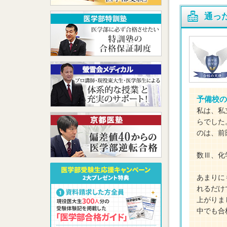
通っ
予備校の
私は、私
らでした
のは、前
数Ⅲ、化
あまりに
れるだけ
上がりま
中でも合