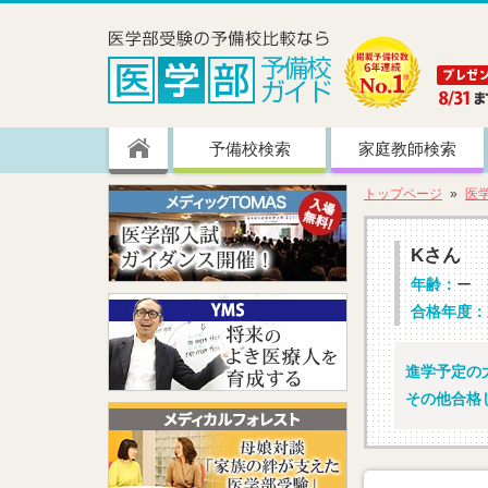
予備校検索
家庭教師検索
トップページ
医
Kさん
年齢：
ー
合格年度：
進学予定の大
その他合格