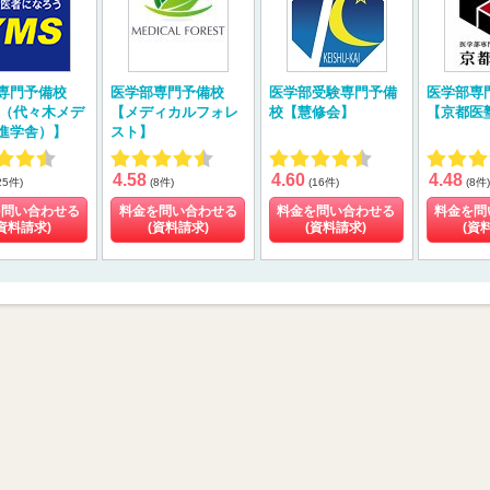
専門予備校
医学部専門予備校
医学部受験専門予備
医学部専
S（代々木メデ
【メディカルフォレ
校【慧修会】
【京都医
進学舎）】
スト】
4.58
4.60
4.48
25件)
(8件)
(16件)
(8件)
を問い合わせる
料金を問い合わせる
料金を問い合わせる
料金を問
資料請求)
(資料請求)
(資料請求)
(資