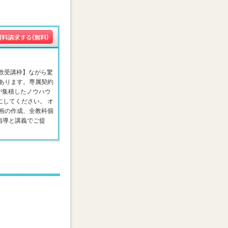
数受講枠】ながら驚
あります。専属契約
が集積したノウハウ
してください。 オ
画の作成、全教科個
指導と講義でご提