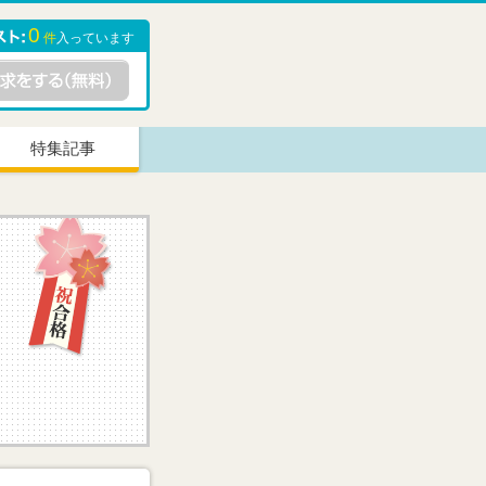
0
件
入っています
特集記事