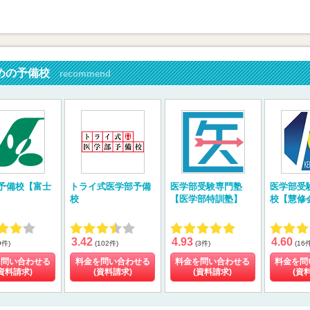
めの予備校
recommend
予備校【富士
トライ式医学部予備
医学部受験専門塾
医学部受
校
【医学部特訓塾】
校【慧修
3.42
4.93
4.60
9件)
(102件)
(3件)
(16
を問い合わせる
料金を問い合わせる
料金を問い合わせる
料金を問
資料請求)
(資料請求)
(資料請求)
(資