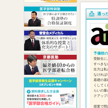
通っ
予備校の
受験生に
すべきな
生方は私
なければ
基礎の基
くしてく
らいの量
クアップ
授業で間