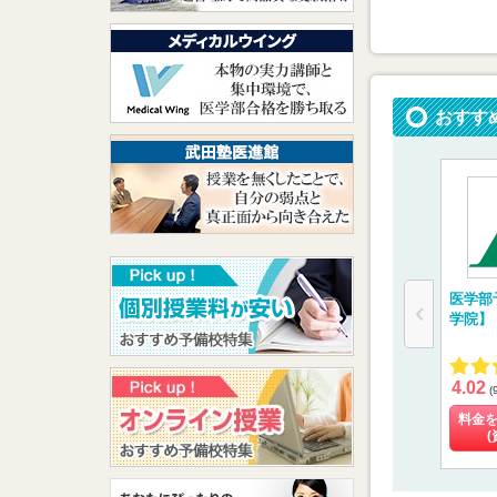
おすす
医学部
学院】
4.02
(
料金
(