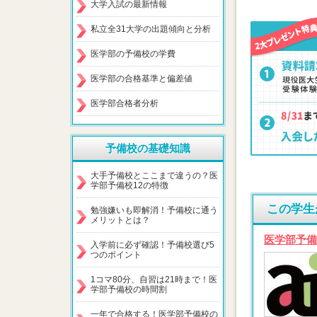
大学入試の最新情報
私立全31大学の出題傾向と分析
医学部の予備校の学費
医学部の合格基準と偏差値
医学部合格者分析
予備校の基礎知識
大手予備校とここまで違うの？医
学部予備校12の特徴
この学生
勉強嫌いも即解消！予備校に通う
メリットとは？
医学部予備
入学前に必ず確認！予備校選び5
つのポイント
1コマ80分、自習は21時まで！医
学部予備校の時間割
一年で合格する！医学部予備校の