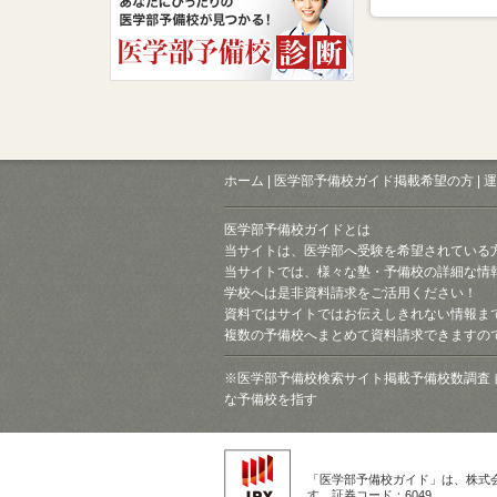
ホーム
|
医学部予備校ガイド掲載希望の方
|
運
医学部予備校ガイドとは
当サイトは、医学部へ受験を希望されている
当サイトでは、様々な塾・予備校の詳細な情
学校へは是非資料請求をご活用ください！
資料ではサイトではお伝えしきれない情報ま
複数の予備校へまとめて資料請求できますの
※医学部予備校検索サイト掲載予備校数調査 
な予備校を指す
「医学部予備校ガイド」は、株式
す。証券コード：6049