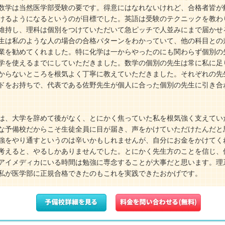
数学は当然医学部受験の要です。得意にはなれないけれど、合格者皆が
けるようになるというのが目標でした。英語は受験のテクニックを教わ
維持し、理科は個別をつけていただいて急ピッチで人並みにまで届かせ
生は私のような人の場合の合格パターンをわかっていて、他の科目との
業を勧めてくれました。特に化学は一からやったのにも関わらず個別の
学を使えるまでにしていただきました。数学の個別の先生は常に私に足
からないところを根気よく丁寧に教えていただきました。それぞれの先
ドをお持ちで、代表である佐野先生が個人に合った個別の先生に引き合
は、大学を辞めて後がなく、とにかく焦っていた私を根気強く支えてい
な予備校だからこそ生徒全員に目が届き、声をかけていただけたんだと
強をやり通すというのは辛いかもしれませんが、自分にお金をかけてく
考えると、やるしかありませんでした。とにかく先生方のことを信じ、
アイメディカにいる時間は勉強に専念することが大事だと思います。理
私が医学部に正規合格できたのもこれを実践できたおかげです。