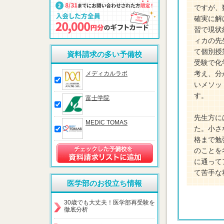
ですが、
確実に解
習で現状
ィカの先
て個別授
資料請求の多い予備校
受験で化
考え、分
メディカルラボ
いメソッ
す。
富士学院
先生方に
MEDIC TOMAS
た。小さ
格まで勉
のことを
に通って
て苦手な
医学部のお役立ち情報
30歳でも大丈夫！医学部再受験を
徹底分析