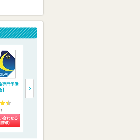
験専門予備
医系専門予備校【メ
“鬼特訓”する医学部
一橋学院 
会】
ディカルラボ】
予備校【レクサス
門予備校【
E.C.】
ルコネクト
4.27
4.59
4.55
件)
(108件)
(31件)
(4件)
い合わせる
料金を問い合わせる
料金を問い合わせる
料金を問い
料請求)
(資料請求)
(資料請求)
(資料請