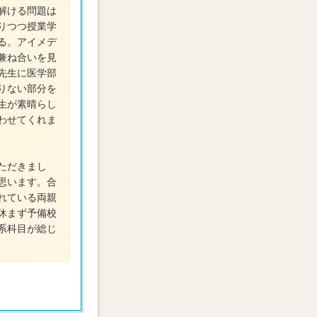
解ける問題は
りつつ授業学
る。アイメデ
兼ね合いを見
先生に医学部
りない部分を
生が素晴らし
わせてくれま
ただきまし
思います。合
れている両親
休まず予備校
系科目が総じ