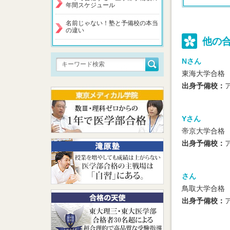
年間スケジュール
名前じゃない！塾と予備校の本当
の違い
他の
Nさん
東海大学合格
出身予備校：
Yさん
帝京大学合格
出身予備校：
さん
鳥取大学合格
出身予備校：