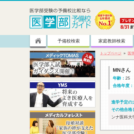
予備校検索
家庭教師検索
トップページ
医
MNさん
年齢：
25
合格年度：
進学予定の大
その他合格
ンナ医科大