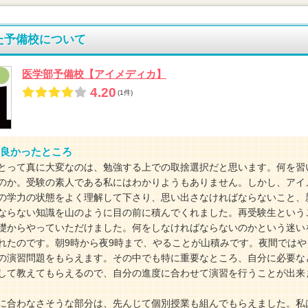
た予備校について
医学部予備校【アイメディカ】
4.20
(1件)
良かったところ
とって真に大変なのは、勉強する上での取捨選択だと思います。何を習
のか。受験の素人である私にはわかりようもありません。しかし、アイ
の学力の状態をよく理解して下さり、思い出さなければならないこと、
ならない知識を山のように目の前に積んでくれました。再受験生という
礎からやっていただけました。何をしなければならないのかという迷い
れたのです。朝9時から夜9時まで、やることが山積みです。夜間ではや
の演習問題をもらえます。その中でも特に重要なところ、自分に必要な
して教えてもらえるので、自分の進度に合わせて演習を行うことが出来
に合わなさそうな部分は、先んじて個別授業も組んでもらえました。私