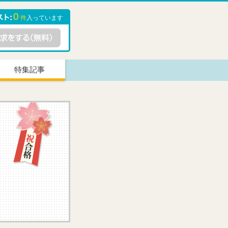
0
件
入っています
特集記事