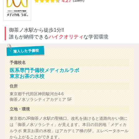
4.27
(108件)
御茶ノ水駅から徒歩1分!!
誰もが納得できる
ハイクオリティ
な学習環境
予備校名
医系専門予備校メディカルラボ
東京お茶の水校
住所
東京都千代田区神田駿河台4-6
御茶ノ水ソラシティアカデミア 5F
立地・環境
東京都のJR御茶ノ水駅の聖橋口。改札を抜けると道路向かい側に
は「御茶ノ水ソラシティ」が見えます。本日の目的地「メディカ
ルラボ 東京お茶の水校」はアカデミア棟の5F。エレベータホール
から上がることができます。