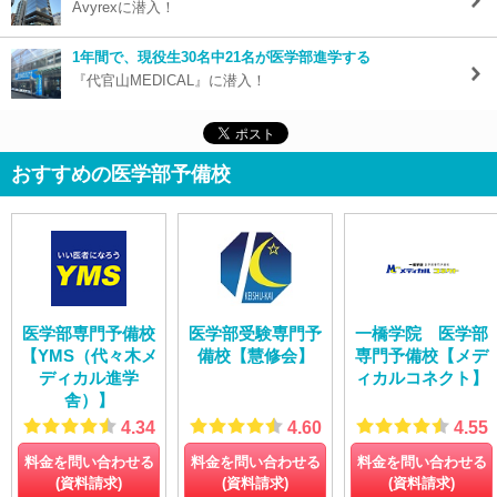
Avyrexに潜入！
1年間で、現役生30名中21名が医学部進学する
『代官山MEDICAL』に潜入！
おすすめの医学部予備校
医学部専門予備校
医学部受験専門予
一橋学院 医学部
【YMS（代々木メ
備校【慧修会】
専門予備校【メデ
ディカル進学
ィカルコネクト】
舎）】
4.34
4.60
4.55
料金を問い合わせる
料金を問い合わせる
料金を問い合わせる
(資料請求)
(資料請求)
(資料請求)