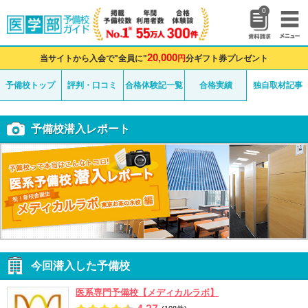
0
20,000
当サイトから入会で"全員に"
円
分ギフト券プレゼント
予備校トップ
評判・口コミ
合格体験記一覧
合格実績
独自取材記事
予備校潜入レポート
今回潜入した予備校
医系専門予備校【メディカルラボ】