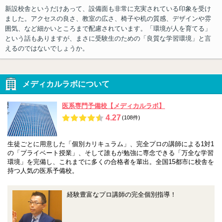
新設校舎というだけあって、設備面も非常に充実されている印象を受け
ました。アクセスの良さ、教室の広さ、椅子や机の質感、デザインや雰
囲気、など細かいところまで配慮されています。「環境が人を育てる」
という話もありますが、まさに受験生のための「良質な学習環境」と言
えるのではないでしょうか。
メディカルラボについて
医系専門予備校【メディカルラボ】
4.27
(108件)
生徒ごとに用意した「個別カリキュラム」、完全プロの講師による1対1
の「プライベート授業」、そして誰もが勉強に専念できる「万全な学習
環境」を完備し、これまでに多くの合格者を輩出。全国15都市に校舎を
持つ人気の医系予備校。
経験豊富なプロ講師の完全個別指導！