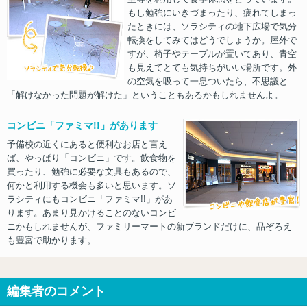
もし勉強にいきづまったり、疲れてしまっ
たときには、ソラシティの地下広場で気分
転換をしてみてはどうでしょうか。屋外で
すが、椅子やテーブルが置いてあり、青空
も見えてとても気持ちがいい場所です。外
の空気を吸って一息ついたら、不思議と
「解けなかった問題が解けた」ということもあるかもしれませんよ。
コンビニ「ファミマ!!」があります
予備校の近くにあると便利なお店と言え
ば、やっぱり「コンビニ」です。飲食物を
買ったり、勉強に必要な文具もあるので、
何かと利用する機会も多いと思います。ソ
ラシティにもコンビニ「ファミマ!!」があ
ります。あまり見かけることのないコンビ
ニかもしれませんが、ファミリーマートの新ブランドだけに、品ぞろえ
も豊富で助かります。
編集者のコメント