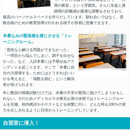
用の教室」という雰囲気。さらに生徒と講
師間の距離感が最適な調整をされており、
最高のパーソナルスペースを作りだしています。馴れ合いではなく、受
験合格のための教育指導が行われる様子が容易に想像できます。
本番なみの緊張感を感じさせる「トレ
ーニングルーム」
「普段なら解ける問題ができなかった」
「一問目から悩んでしまい、調子を出せな
かった」など、入試本番には予期せぬアク
シデントも起こります。そこで「本番に自
分の力発揮する」ためにはどうすればいい
かを考えると、「場数を踏む」という解決
策が挙げられます。
年に数回の模擬試験だけでは、本番の不安や緊張に負けてしまうかもし
れない。そのためメディカルラボ東京お茶の水校ではトレーニングルー
ムを完備。校内模試や小テストなどを頻繁に行い、どんな時も100％の実
力を出しきれるように日頃からトレーニングしています。
自習室に潜入！