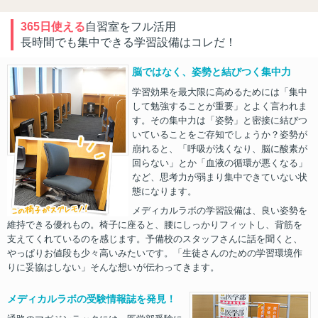
365日使える
自習室をフル活用
長時間でも集中できる学習設備はコレだ！
脳ではなく、姿勢と結びつく集中力
学習効果を最大限に高めるためには「集中
して勉強することが重要」とよく言われま
す。その集中力は「姿勢」と密接に結びつ
いていることをご存知でしょうか？姿勢が
崩れると、「呼吸が浅くなり、脳に酸素が
回らない」とか「血液の循環が悪くなる」
など、思考力が弱まり集中できていない状
態になります。
メディカルラボの学習設備は、良い姿勢を
維持できる優れもの。椅子に座ると、腰にしっかりフィットし、背筋を
支えてくれているのを感じます。予備校のスタッフさんに話を聞くと、
やっぱりお値段も少々高いみたいです。「生徒さんのための学習環境作
りに妥協はしない」そんな想いが伝わってきます。
メディカルラボの受験情報誌を発見！