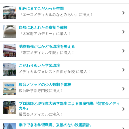
配色にまでこだわった空間
『エースメディカルみなとみらい』に潜入！
自然にあふれた全寮制予備校
『太宰府アカデミー』に潜入！
受験勉強がはかどる環境を整える
『東京メディカル学院』に潜入！
こだわりぬいた学習環境
メディカルフォレスト自由が丘校 に潜入！
駿台メソッドの少人数制予備校
駿台医学部専門校に潜入！
プロ講師と現役東大医学部生による徹底指導『螢雪会メディ
カル』
螢雪会メディカルに潜入！
集中できる学習環境、妥協のない設備設計。