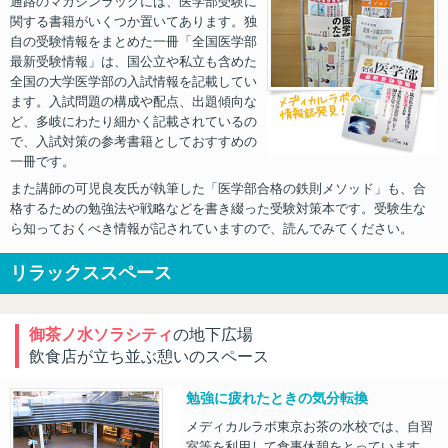
通路のマガジンラックには、医学部受験に
関する書籍がいくつか置いてあります。独
自の受験情報をまとめた一冊「全国医学部
最新受験情報」は、国公立や私立も含めた
全国の大学医学部の入試情報を記載してい
ます。入試問題の構成や配点、出題傾向な
ど、多岐にわたり細かく記載されているの
で、入試対策の参考書籍としておすすめの
一冊です。
また講師の可児良友氏が執筆した「医学部合格の鉄則メソッド」も、合
格するための勉強法や戦略などを書き綴った受験対策本です。受験生な
ら知っておくべき情報が記されていますので、読んでみてください。
リラックススペース
御茶ノ水ソラシティ
の地下広場
飲食店が立ち並ぶ憩いのスペース
勉強に疲れたときの気分転換
メディカルラボ東京お茶の水校では、自習
室等を利用して食事休憩をとっています。