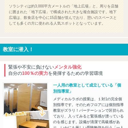
ソラシティは約3,000平方メートルの「地上広場」と、周りを店舗
に囲まれた「地下広場」で構成された大きな複合施設です。地下
広場は、飲食店を中心に15店舗が並んでおり、憩いのスペースと
しても多くの方に使われる人気スポットとなっています。
教室に潜入！
緊張や不安に負けない
メンタル強化
自分の
100％の実力
を発揮するための学習環境
一人用の教室として成立している「個
別指導室」
メディカルラボの授業は、１対1の完全個
別指導です。そのためフロアには個別指導
教室がズラリ！パーテーションで区切られ
ており、入ってみると緊張感が漂っている
のを感じます。設備が清潔で高級感があ
り、いかにも厳しい受験勉強を行う「一人