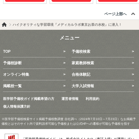
ページ上部へ
ハイクオリティな学習環境『メディカルラボ東京お茶の水校』に潜入！
メニュー
TOP
予備校検索
予備校診断
家庭教師検索
オンライン特集
合格体験記
掲載校一覧
大学入試情報
医学部予備校ガイド掲載希望の方
運営者情報
利用規約
個人情報保護方針
※医学部予備校検索サイト掲載予備校数調査 自社調べ（2024年7月10日～7月23日）なお掲載予
備校とはそのサイト内で資料請求可能な予備校または公式HPへの遷移が可能な予備校を指す