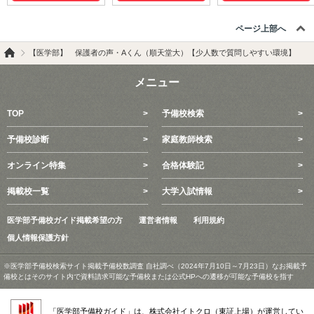
ページ上部へ
【医学部】 保護者の声・Aくん（順天堂大）【少人数で質問しやすい環境】
メニュー
TOP
予備校検索
予備校診断
家庭教師検索
オンライン特集
合格体験記
掲載校一覧
大学入試情報
医学部予備校ガイド掲載希望の方
運営者情報
利用規約
個人情報保護方針
※医学部予備校検索サイト掲載予備校数調査 自社調べ（2024年7月10日～7月23日）なお掲載予
備校とはそのサイト内で資料請求可能な予備校または公式HPへの遷移が可能な予備校を指す
「医学部予備校ガイド」は、株式会社イトクロ（東証上場）が運営してい