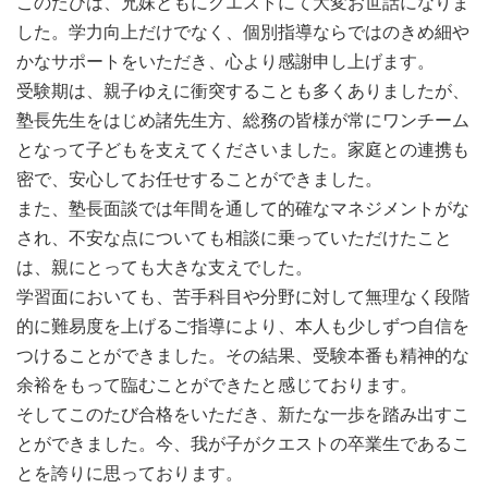
このたびは、兄妹ともにクエストにて大変お世話になりま
した。学力向上だけでなく、個別指導ならではのきめ細や
かなサポートをいただき、心より感謝申し上げます。
受験期は、親子ゆえに衝突することも多くありましたが、
塾長先生をはじめ諸先生方、総務の皆様が常にワンチーム
となって子どもを支えてくださいました。家庭との連携も
密で、安心してお任せすることができました。
また、塾長面談では年間を通して的確なマネジメントがな
され、不安な点についても相談に乗っていただけたこと
は、親にとっても大きな支えでした。
学習面においても、苦手科目や分野に対して無理なく段階
的に難易度を上げるご指導により、本人も少しずつ自信を
つけることができました。その結果、受験本番も精神的な
余裕をもって臨むことができたと感じております。
そしてこのたび合格をいただき、新たな一歩を踏み出すこ
とができました。今、我が子がクエストの卒業生であるこ
とを誇りに思っております。