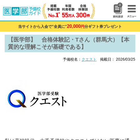
0
20,000
当サイトから入会で"全員に"
円
分ギフト券プレゼント
【医学部】 合格体験記・Tさん（群馬大）【本
質的な理解こそが基礎である】
予備校名：
クエスト
掲載日： 2026/03/25