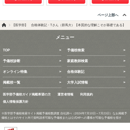
ページ上部へ
【医学部】 合格体験記・Tさん（群馬大）【本質的な理解こそが基礎である】
メニュー
TOP
予備校検索
予備校診断
家庭教師検索
オンライン特集
合格体験記
掲載校一覧
大学入試情報
医学部予備校ガイド掲載希望の方
運営者情報
利用規約
個人情報保護方針
※医学部予備校検索サイト掲載予備校数調査 自社調べ（2024年7月10日～7月23日）なお掲載予
備校とはそのサイト内で資料請求可能な予備校または公式HPへの遷移が可能な予備校を指す