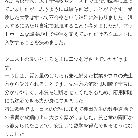
私は高校時代、大手予備校やクエストではない医専に通っ
ていましたが、思うように成績を伸ばすことができず、受
験した大学はすべて不合格という結果に終わりました。浪
人するにあたり自宅で勉強することも考えましたが、アッ
トホームな環境の中で学習を支えていただけるクエストに
入学することを決めました。
クエストの良いところを主に二つあげさせていただきま
す。
一つ目は、質と量のどちらも兼ね備えた授業をプロの先生
方から受けられることです。先生方の解説は明瞭で非常に
分かりやすく、本質を理解させてくださるため、応用問題
にも対応できる力が身につきました。
特に数学では、日々の演習に加えて櫻田先生の数学道場で
の演習が成績向上に大きく繋がりました。質と量の両面か
ら鍛えられたことで、安定して数学を得点できるようにな
りました。