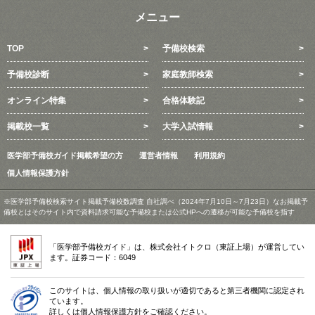
メニュー
TOP
予備校検索
予備校診断
家庭教師検索
オンライン特集
合格体験記
掲載校一覧
大学入試情報
医学部予備校ガイド掲載希望の方
運営者情報
利用規約
個人情報保護方針
※医学部予備校検索サイト掲載予備校数調査 自社調べ（2024年7月10日～7月23日）なお掲載予
備校とはそのサイト内で資料請求可能な予備校または公式HPへの遷移が可能な予備校を指す
「医学部予備校ガイド」は、株式会社イトクロ（東証上場）が運営してい
ます。証券コード：6049
このサイトは、個人情報の取り扱いが適切であると第三者機関に認定され
ています。
詳しくは個人情報保護方針をご確認ください。