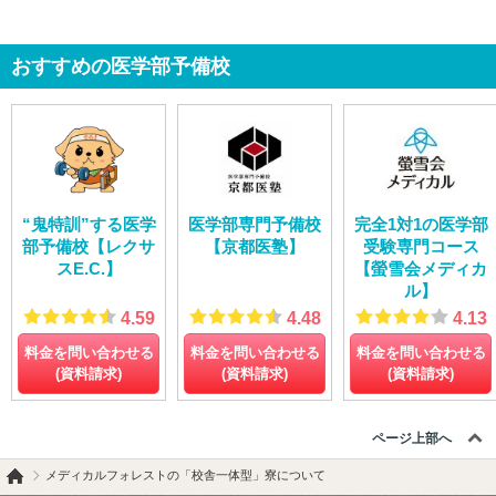
おすすめの医学部予備校
“鬼特訓”する医学
医学部専門予備校
完全1対1の医学部
部予備校【レクサ
【京都医塾】
受験専門コース
スE.C.】
【螢雪会メディカ
ル】
4.59
4.48
4.13
料金を問い合わせる
料金を問い合わせる
料金を問い合わせる
(資料請求)
(資料請求)
(資料請求)
ページ上部へ
メディカルフォレストの「校舎一体型」寮について