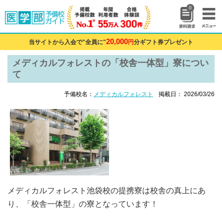
0
20,000
当サイトから入会で"全員に"
円
分ギフト券プレゼント
メディカルフォレストの「校舎一体型」寮につい
て
予備校名：
メディカルフォレスト
掲載日： 2026/03/26
メディカルフォレスト池袋校の提携寮は校舎の真上にあ
り、「校舎一体型」の寮となっています！