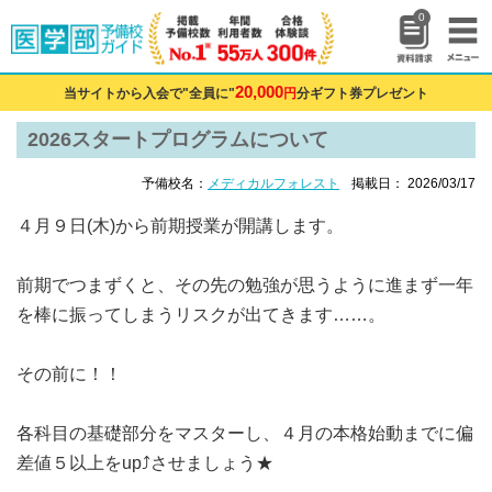
0
20,000
当サイトから入会で"全員に"
円
分ギフト券プレゼント
2026スタートプログラムについて
予備校名：
メディカルフォレスト
掲載日： 2026/03/17
４月９日(木)から前期授業が開講します。
前期でつまずくと、その先の勉強が思うように進まず一年
を棒に振ってしまうリスクが出てきます……。
その前に！！
各科目の基礎部分をマスターし、４月の本格始動までに偏
差値５以上をup⤴させましょう★