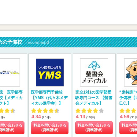
めの予備校
recommend
院 医学部専
医学部専門予備校
完全1対1の医学部受
“鬼特訓
校【メディカ
【YMS（代々木メデ
験専門コース 【螢雪
予備校【
クト】
ィカル進学舎）】
会メディカル】
E.C.】
4.34
4.13
4.59
4件)
(25件)
(10件)
(31
を問い合わせる
料金を問い合わせる
料金を問い合わせる
料金を問
資料請求)
(資料請求)
(資料請求)
(資