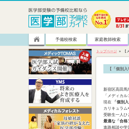
予備校検索
家庭教師検索
トップページ
【
【「個別入
新宿区高田馬
「メディカル
現在
「個別
カリキュラム
受験生一人ひ
最適な「合格
進路相談や学