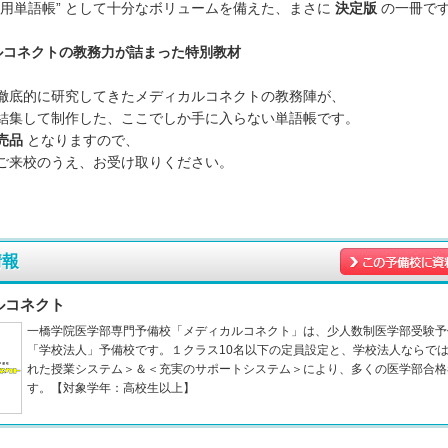
専用単語帳” として十分なボリュームを備えた、まさに
決定版
の一冊で
ルコネクトの教務力が詰まった特別教材
徹底的に研究してきたメディカルコネクトの教務陣が、
結集して制作した、ここでしか手に入らない単語帳です。
売品
となりますので、
ご来校のうえ、お受け取りください。
情報
ルコネクト
一橋学院医学部専門予備校「メディカルコネクト」は、少人数制医学部受験予
「学校法人」予備校です。１クラス10名以下の定員設定と、学校法人ならで
れた授業システム＞＆＜充実のサポートシステム＞により、多くの医学部合格
す。【対象学年：高校生以上】