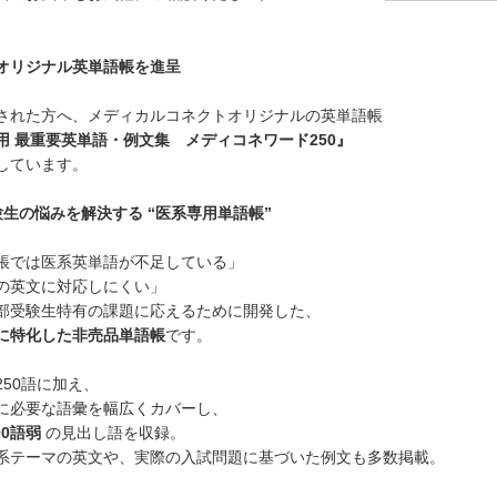
オリジナル英単語帳を進呈
された方へ、メディカルコネクトオリジナルの英単語帳
用 最重要英単語・例文集 メディコネワード250』
しています。
験生の悩みを解決する “医系専用単語帳”
帳では医系英単語が不足している」
の英文に対応しにくい」
部受験生特有の課題に応えるために開発した、
に特化した非売品単語帳
です。
50語に加え、
に必要な語彙を幅広くカバーし、
00語弱
の見出し語を収録。
系テーマの英文や、実際の入試問題に基づいた例文も多数掲載。