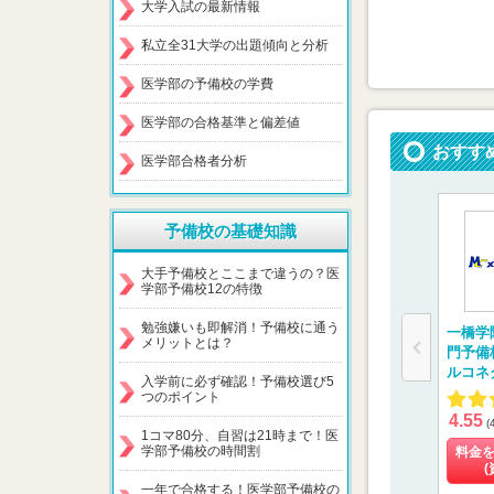
大学入試の最新情報
私立全31大学の出題傾向と分析
医学部の予備校の学費
医学部の合格基準と偏差値
おすす
医学部合格者分析
予備校の基礎知識
大手予備校とここまで違うの？医
学部予備校12の特徴
勉強嫌いも即解消！予備校に通う
一橋学
メリットとは？
門予備
ルコネ
入学前に必ず確認！予備校選び5
つのポイント
4.55
(
1コマ80分、自習は21時まで！医
学部予備校の時間割
料金
(
一年で合格する！医学部予備校の