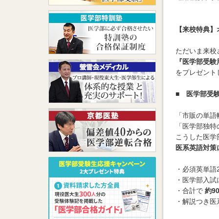
【来校特典】
ただいま来校
『医学部受験
をプレゼント
■ 医学部受
「市販の単語
「医学部独特
こうした医学
医系英語対策
・必須英単語2
・医学部入試
・合計で
約9
・解説つき医