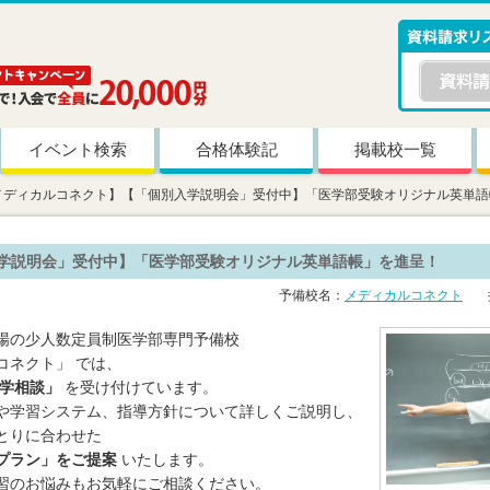
イベント検索
合格体験記
掲載校一覧
メディカルコネクト】【「個別入学説明会」受付中】「医学部受験オリジナル英単語
学説明会」受付中】「医学部受験オリジナル英単語帳」を進呈！
予備校名：
メディカルコネクト
掲
場の少人数定員制医学部専門予備校
コネクト」 では、
入学相談」
を受け付けています。
や学習システム、指導方針について詳しくご説明し、
とりに合わせた
プラン」をご提案
いたします。
習のお悩みもお気軽にご相談ください。