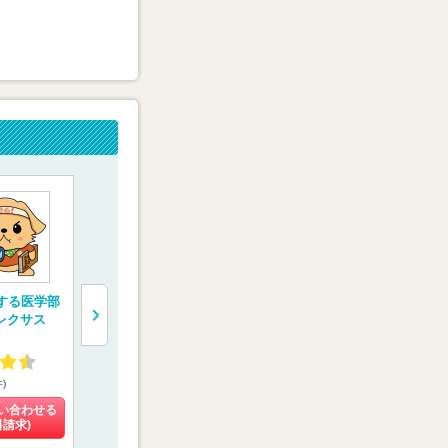
”する医学部
トライ式医学部予備
医学部専門予備校
医学部専門
レクサス
校
【メディカルフォレ
【京都医塾
スト】
3.42
4.58
4.48
件)
(102件)
(8件)
(8件)
い合わせる
料金を問い合わせる
料金を問い合わせる
料金を問い
料請求)
(資料請求)
(資料請求)
(資料請