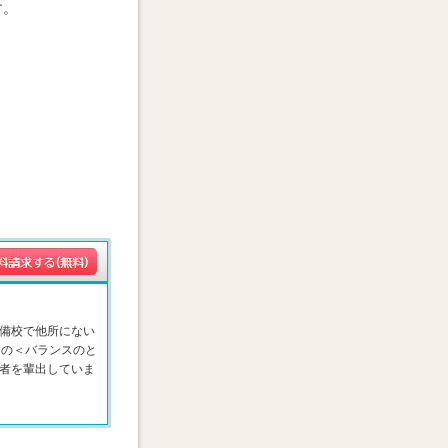
す。
備校で他所にない
はの＜バランスのと
者を輩出していま