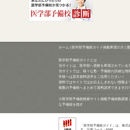
ホーム
|
医学部予備校ガイド掲載希望の方
|
運
医学部予備校ガイドとは
当サイトは、医学部へ受験を希望されている
当サイトでは、様々な塾・予備校の詳細な情
学校へは是非資料請求をご活用ください！
資料ではサイトではお伝えしきれない情報ま
複数の予備校へまとめて資料請求できますの
※医学部予備校検索サイト掲載予備校数調査 
な予備校を指す
「医学部予備校ガイド」は、株式
す。証券コード：6049