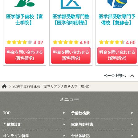
医学部予備校【富
医学部受験専門塾
医学部受験専門予
士学院】
【医学部特訓塾】
備校【慧修会】
4.02
4.93
4.60
料金を問い合わせる
料金を問い合わせる
料金を問い合わせる
(資料請求)
(資料請求)
(資料請求)
ページ上部へ
2026年度解答速報：聖マリアンナ医科大学（後期）
メニュー
TOP
予備校検索
予備校診断
家庭教師検索
オンライン特集
合格体験記