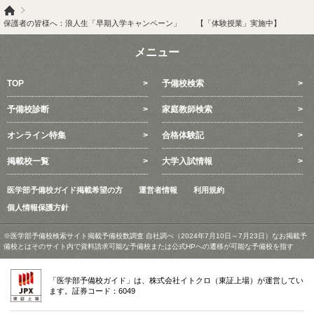
保護者の皆様へ：浪人生「早期入学キャンペーン」 【「体験授業」実施中】
メニュー
TOP
予備校検索
予備校診断
家庭教師検索
オンライン特集
合格体験記
掲載校一覧
大学入試情報
医学部予備校ガイド掲載希望の方
運営者情報
利用規約
個人情報保護方針
※医学部予備校検索サイト掲載予備校数調査 自社調べ（2024年7月10日～7月23日）なお掲載予
備校とはそのサイト内で資料請求可能な予備校または公式HPへの遷移が可能な予備校を指す
「医学部予備校ガイド」は、株式会社イトクロ（東証上場）が運営してい
ます。証券コード：6049