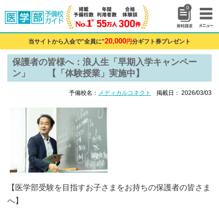
0
20,000
当サイトから入会で"全員に"
円
分ギフト券プレゼント
保護者の皆様へ：浪人生「早期入学キャンペー
ン」 【「体験授業」実施中】
予備校名：
メディカルコネクト
掲載日： 2026/03/03
【医学部受験を目指すお子さまをお持ちの保護者の皆さま
へ】