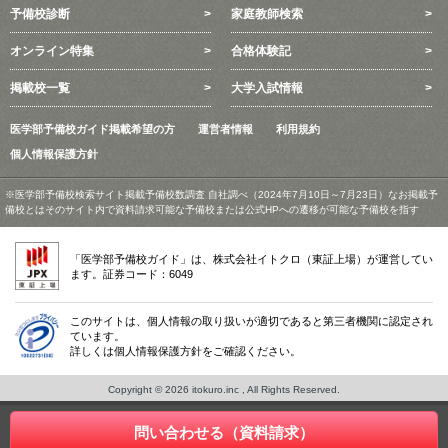
予備校診断
家庭教師検索
オンライン特集
合格体験記
掲載校一覧
大学入試情報
医学部予備校ガイド掲載希望の方
運営者情報
利用規約
個人情報保護方針
※医学部予備校検索サイト掲載予備校数調査 自社調べ（2024年7月10日～7月23日）なお掲載予
備校とはそのサイト内で資料請求可能な予備校または公式HPへの遷移が可能な予備校を指す
「医学部予備校ガイド」は、株式会社イトクロ（東証上場）が運営してい
ます。証券コード：6049
このサイトは、個人情報の取り扱いが適切であると第三者機関に認定され
ています。
詳しくは個人情報保護方針をご確認ください。
Copyright © 2026 itokuro.inc , All Rights Reserved.
問い合わせる（資料請求）