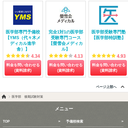
医学部専門予備校
完全1対1の医学部
医学部受験専門塾
【YMS（代々木メ
受験専門コース
【医学部特訓塾】
ディカル進学
【螢雪会メディカ
舎）】
ル】
4.34
4.13
4.93
料金を問い合わせる
料金を問い合わせる
料金を問い合わせる
(資料請求)
(資料請求)
(資料請求)
ページ上部へ
医学部 後期試験対策
メニュー
TOP
予備校検索