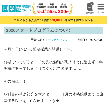
0
20,000
当サイトから入会で"全員に"
円
分ギフト券プレゼント
2026スタートプログラムについて
予備校名：
メディカルフォレスト
掲載日： 2026/03/02
４月９日(木)から前期授業が開講します。
前期でつまずくと、その先の勉強が思うように進まず一年
を棒に振ってしまうリスクが出てきます……。
その前に！！
各科目の基礎部分をマスターし、４月の本格始動までに偏
差値５以上をup⤴させましょう★