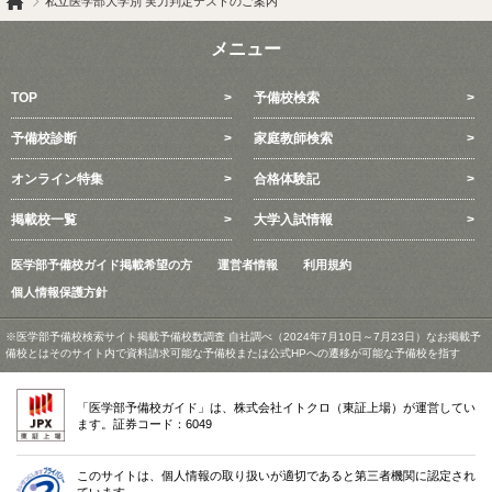
私立医学部大学別 実力判定テストのご案内
メニュー
TOP
予備校検索
予備校診断
家庭教師検索
オンライン特集
合格体験記
掲載校一覧
大学入試情報
医学部予備校ガイド掲載希望の方
運営者情報
利用規約
個人情報保護方針
※医学部予備校検索サイト掲載予備校数調査 自社調べ（2024年7月10日～7月23日）なお掲載予
備校とはそのサイト内で資料請求可能な予備校または公式HPへの遷移が可能な予備校を指す
「医学部予備校ガイド」は、株式会社イトクロ（東証上場）が運営してい
ます。証券コード：6049
このサイトは、個人情報の取り扱いが適切であると第三者機関に認定され
ています。