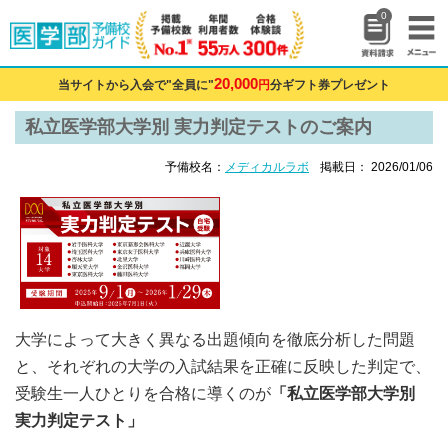
0
20,000
当サイトから入会で"全員に"
円
分ギフト券プレゼント
私立医学部大学別 実力判定テストのご案内
予備校名：
メディカルラボ
掲載日： 2026/01/06
大学によって大きく異なる出題傾向を徹底分析した問題
と、それぞれの大学の入試結果を正確に反映した判定で、
受験生一人ひとりを合格に導くのが
「私立医学部大学別
実力判定テスト」