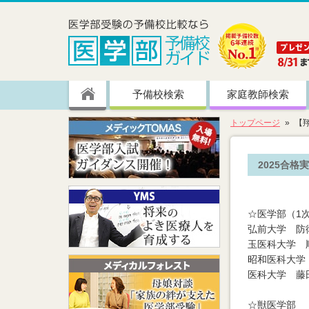
予備校検索
家庭教師検索
トップページ
【
2025合格
☆医学部（1
弘前大学 防
玉医科大学 
昭和医科大学
医科大学 藤
☆獣医学部