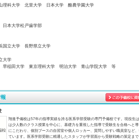
山理科大学 北里大学 日本大学 酪農学園大学
 日本大学松戸歯学部
浜国立大学 長野県立大学
立大学
 早稲田大学 東京理科大学 明治大学 青山学院大学 等
情報
校
翔進予備校は57年の指導実績を誇る医系学部受験の専門予備校です。現役生
は少人数のクラス授業を中心に、基礎力を重視した指導で受験生を合格へと導
にこだわり、個別ブースの自習室や個人ロッカー、質問しやすい職員室など、
ています。医系学部受験に精通したスタッフが学習面から受験戦略の策定まで