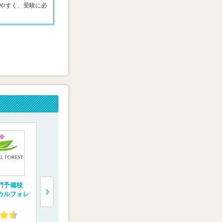
やすく、受験に必
門予備校
完全1対1の医学部受
医学部受験専門予備
一橋学院 
カルフォレ
験専門コース 【螢雪
校【慧修会】
門予備校【
会メディカル】
ルコネクト