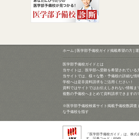
ホーム
|
医学部予備校ガイド掲載希望の方
|
運
医学部予備校ガイドとは
当サイトは、医学部へ受験を希望されている
当サイトでは、様々な塾・予備校の詳細な情
学校へは是非資料請求をご活用ください！
資料ではサイトではお伝えしきれない情報ま
複数の予備校へまとめて資料請求できますの
※医学部予備校検索サイト掲載予備校数調査 
な予備校を指す
「医学部予備校ガイド」は、株式
す。証券コード：6049