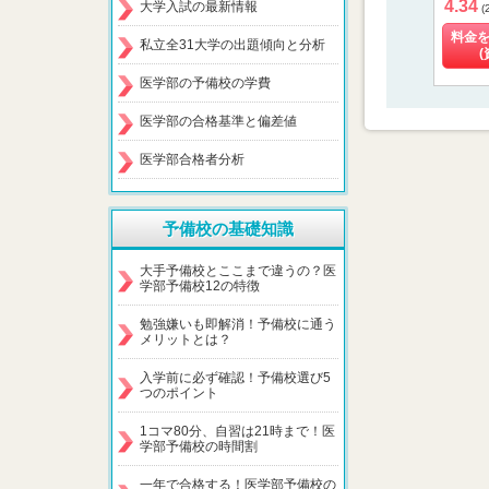
4.34
大学入試の最新情報
(
料金
私立全31大学の出題傾向と分析
(
医学部の予備校の学費
医学部の合格基準と偏差値
医学部合格者分析
予備校の基礎知識
大手予備校とここまで違うの？医
学部予備校12の特徴
勉強嫌いも即解消！予備校に通う
メリットとは？
入学前に必ず確認！予備校選び5
つのポイント
1コマ80分、自習は21時まで！医
学部予備校の時間割
一年で合格する！医学部予備校の