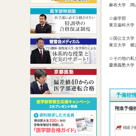
麻布大学 岡
☆歯学部
東京歯科大学
☆国公立大学
東京大学 横
☆その他の私
慶應義塾大学
予備校
翔進予備