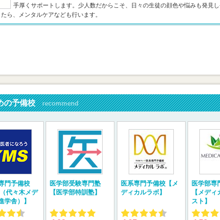
手厚くサポートします。少人数だからこそ、日々の生徒の顔色や悩みも発見し
したら、メンタルケアなども行います。
めの予備校
recommend
専門予備校
医学部受験専門塾
医系専門予備校【メ
医学部専
S（代々木メデ
【医学部特訓塾】
ディカルラボ】
【メディ
進学舎）】
スト】