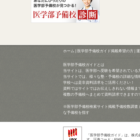
ホーム
|
医学部予備校ガイド掲載希望の方
|
運
医学部予備校ガイドとは
当サイトは、医学部へ受験を希望されている
当サイトでは、様々な塾・予備校の詳細な情
学校へは是非資料請求をご活用ください！
資料ではサイトではお伝えしきれない情報ま
複数の予備校へまとめて資料請求できますの
※医学部予備校検索サイト掲載予備校数調査 
な予備校を指す
「医学部予備校ガイド」は、株式
す。証券コード：6049