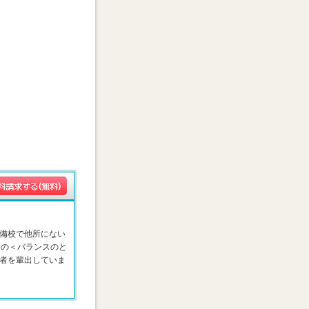
備校で他所にない
はの＜バランスのと
者を輩出していま