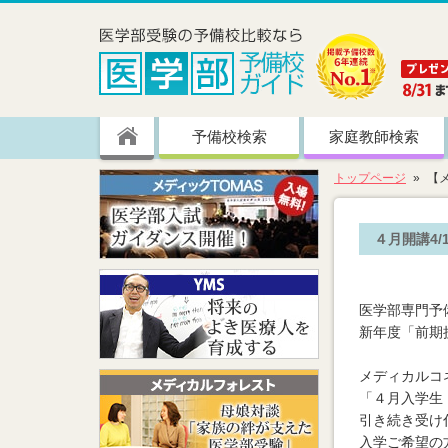
予備校検索
家庭教師検索
トップページ
【
４月開講4
医学部専門予
新年度「前期
メディカルコ
「４月入学生
引き続き受け
入学ご希望の