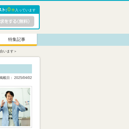
0
件
入っています
特集記事
に合います＞
載日： 2025/04/02