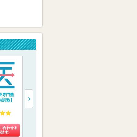
験専門塾
医学部専門予備校
医学部専門予備校
トライ式医
特訓塾】
【YMS（代々木メデ
【メディカルフォレ
校
ィカル進学舎）】
スト】
4.34
4.58
3.42
(25件)
(8件)
(102件)
い合わせる
料金を問い合わせる
料金を問い合わせる
料金を問い
料請求)
(資料請求)
(資料請求)
(資料請