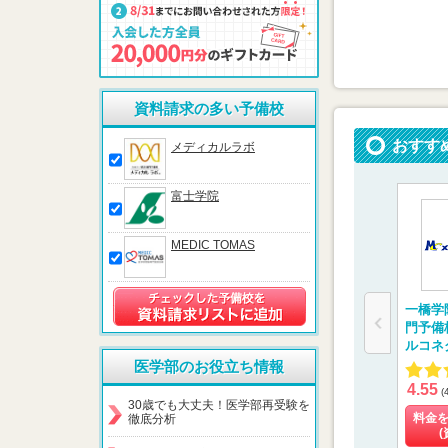
資料請求の多い予備校
おすす
メディカルラボ
富士学院
MEDIC TOMAS
一橋学
門予備
ルコネ
医学部のお役立ち情報
4.55
(
30歳でも大丈夫！医学部再受験を
料金
徹底分析
(