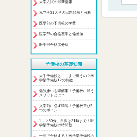
大学入試の最新情報
私立全31大学の出題傾向と分析
医学部の予備校の学費
医学部の合格基準と偏差値
医学部合格者分析
予備校の基礎知識
大手予備校とここまで違うの？医
学部予備校12の特徴
勉強嫌いも即解消！予備校に通う
メリットとは？
入学前に必ず確認！予備校選び5
つのポイント
1コマ80分、自習は21時まで！医
学部予備校の時間割
一年で合格する！医学部予備校の