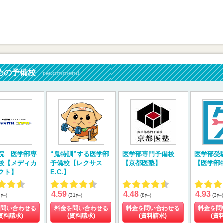
めの予備校
recommend
院 医学部専
“鬼特訓”する医学部
医学部専門予備校
医学部受
校【メディカ
予備校【レクサス
【京都医塾】
【医学部
クト】
E.C.】
4.59
4.48
4.93
4件)
(31件)
(8件)
(3件)
を問い合わせる
料金を問い合わせる
料金を問い合わせる
料金を問
資料請求)
(資料請求)
(資料請求)
(資