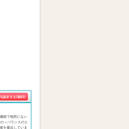
備校で他所にない
はの＜バランスのと
者を輩出していま