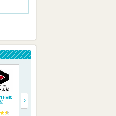
門予備校
医学部専門予備校
医学部受験専門塾
医系専門予
塾】
【YMS（代々木メデ
【医学部特訓塾】
ディカルラ
ィカル進学舎）】