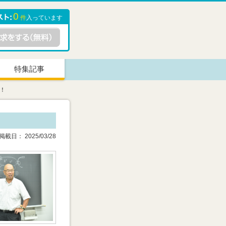
0
件
入っています
特集記事
！
載日： 2025/03/28