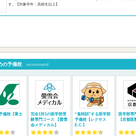
す。【対象学年：高校生以上】
めの予備校
recommend
予備校【富士
完全1対1の医学部受
“鬼特訓”する医学部
医学部専
験専門コース 【螢雪
予備校【レクサス
【京都医
会メディカル】
E.C.】