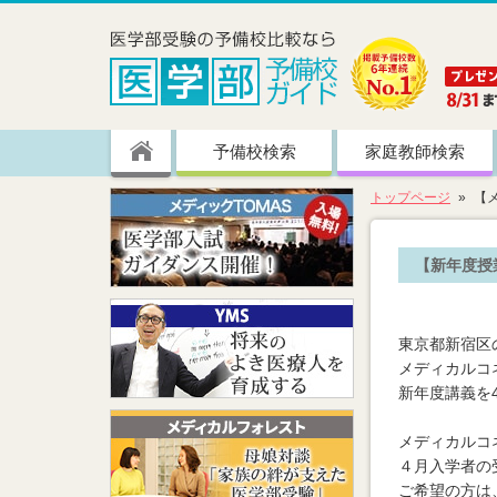
予備校検索
家庭教師検索
トップページ
【
【新年度授
東京都新宿区
メディカルコ
新年度講義を4
メディカルコ
４月入学者の
ご希望の方は