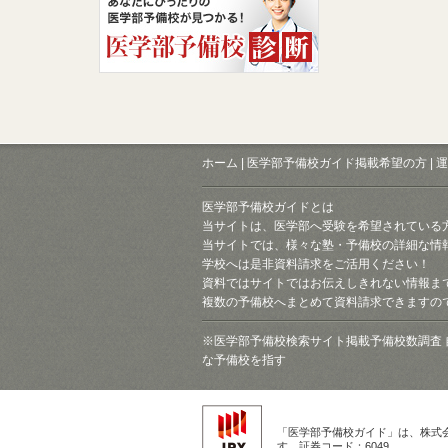
ホーム
|
医学部予備校ガイド掲載希望の方
|
運
医学部予備校ガイドとは
当サイトは、医学部へ受験を希望されている
当サイトでは、様々な塾・予備校の詳細な情
学校へは是非資料請求をご活用ください！
資料ではサイトではお伝えしきれない情報ま
複数の予備校へまとめて資料請求できますの
※医学部予備校検索サイト掲載予備校数調査 
な予備校を指す
「医学部予備校ガイド」は、株式
す。証券コード：6049