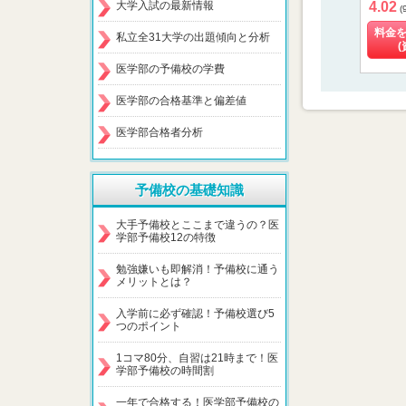
大学入試の最新情報
4.02
(
料金
私立全31大学の出題傾向と分析
(
医学部の予備校の学費
医学部の合格基準と偏差値
医学部合格者分析
予備校の基礎知識
大手予備校とここまで違うの？医
学部予備校12の特徴
勉強嫌いも即解消！予備校に通う
メリットとは？
入学前に必ず確認！予備校選び5
つのポイント
1コマ80分、自習は21時まで！医
学部予備校の時間割
一年で合格する！医学部予備校の