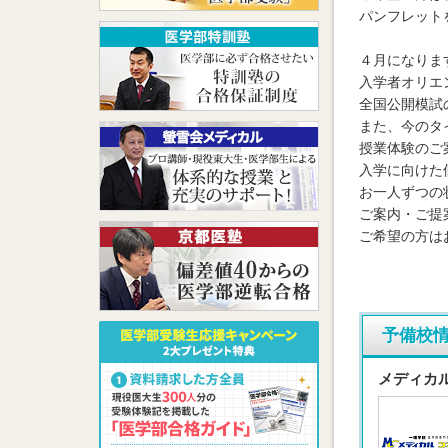
パンフレット
４月になりま
入学者オリエ
全国公開模試
また、今のタ
授業体験のご
入学に向けた
お一人ずつの
ご案内・ご提
ご希望の方は
予備校
メディカ