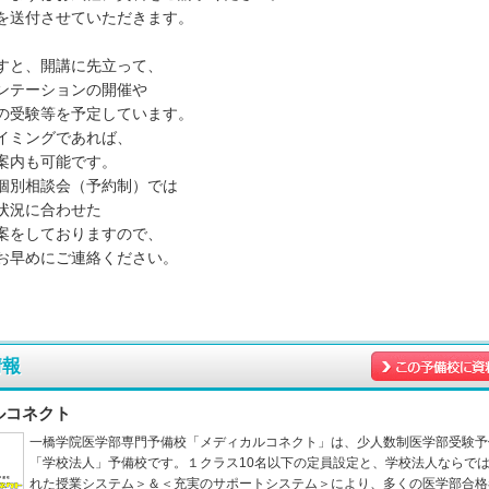
を送付させていただきます。
すと、開講に先立って、
ンテーションの開催や
の受験等を予定しています。
イミングであれば、
案内も可能です。
個別相談会（予約制）では
状況に合わせた
案をしておりますので、
お早めにご連絡ください。
情報
ルコネクト
一橋学院医学部専門予備校「メディカルコネクト」は、少人数制医学部受験予
「学校法人」予備校です。１クラス10名以下の定員設定と、学校法人ならで
れた授業システム＞＆＜充実のサポートシステム＞により、多くの医学部合格