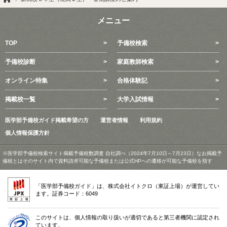
メニュー
TOP
予備校検索
予備校診断
家庭教師検索
オンライン特集
合格体験記
掲載校一覧
大学入試情報
医学部予備校ガイド掲載希望の方
運営者情報
利用規約
個人情報保護方針
※医学部予備校検索サイト掲載予備校数調査 自社調べ（2024年7月10日～7月23日）なお掲載予
備校とはそのサイト内で資料請求可能な予備校または公式HPへの遷移が可能な予備校を指す
「医学部予備校ガイド」は、株式会社イトクロ（東証上場）が運営してい
ます。証券コード：6049
このサイトは、個人情報の取り扱いが適切であると第三者機関に認定され
ています。