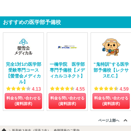
おすすめの医学部予備校
完全1対1の医学部
一橋学院 医学部
“鬼特訓”する医学
受験専門コース
専門予備校【メデ
部予備校【レクサ
【螢雪会メディカ
ィカルコネクト】
スE.C.】
ル】
4.13
4.55
4.59
料金を問い合わせる
料金を問い合わせる
料金を問い合わせる
(資料請求)
(資料請求)
(資料請求)
ページ上部へ
新高校３年生（現高２生） 春期講座のご案内