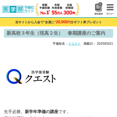
0
20,000
当サイトから入会で"全員に"
円
分ギフト券プレゼント
新高校３年生（現高２生） 春期講座のご案内
予備校名：
クエスト
掲載日： 2025/03/21
先手必勝。
新学年準備の講座
です。